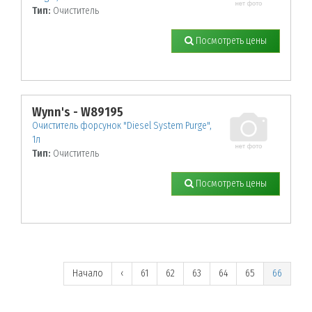
Тип:
Очиститель
Посмотреть цены
Wynn's - W89195
Очиститель форсунок "Diesel System Purge",
1л
Тип:
Очиститель
Посмотреть цены
Начало
‹
61
62
63
64
65
66