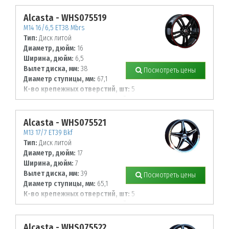
114,3
Alcasta - WHS075519
M14 16/6,5 ET38 Mbrs
Тип:
Диск литой
Диаметр, дюйм:
16
Ширина, дюйм:
6,5
Вылет диска, мм:
38
Посмотреть цены
Диаметр ступицы, мм:
67,1
К-во крепежных отверстий, шт:
5
Диаметр располож. отверстий, мм:
114,3
Alcasta - WHS075521
M13 17/7 ET39 Bkf
Тип:
Диск литой
Диаметр, дюйм:
17
Ширина, дюйм:
7
Вылет диска, мм:
39
Посмотреть цены
Диаметр ступицы, мм:
65,1
К-во крепежных отверстий, шт:
5
Диаметр располож. отверстий, мм:
110
Alcasta - WHS075522