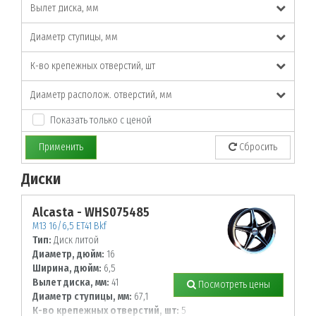
Вылет диска, мм
Диаметр ступицы, мм
К-во крепежных отверстий, шт
Диаметр располож. отверстий, мм
Показать только с ценой
Применить
Сбросить
Диски
По заданным параметрам товары не найдены!
Alcasta - WHS075485
M13 16/6,5 ET41 Bkf
Тип:
Диск литой
Диаметр, дюйм:
16
Ширина, дюйм:
6,5
Вылет диска, мм:
41
Посмотреть цены
Диаметр ступицы, мм:
67,1
К-во крепежных отверстий, шт:
5