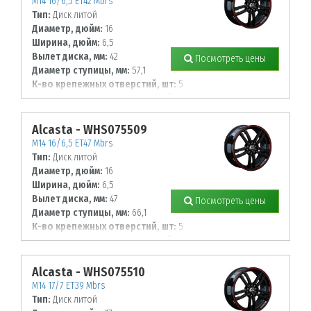
M14 16/6,5 ET42 Mbrs
Тип:
Диск литой
Диаметр, дюйм:
16
Ширина, дюйм:
6,5
Вылет диска, мм:
42
Посмотреть цены
Диаметр ступицы, мм:
57,1
К-во крепежных отверстий, шт:
5
Диаметр располож. отверстий, мм:
112
Alcasta - WHS075509
M14 16/6,5 ET47 Mbrs
Тип:
Диск литой
Диаметр, дюйм:
16
Ширина, дюйм:
6,5
Вылет диска, мм:
47
Посмотреть цены
Диаметр ступицы, мм:
66,1
К-во крепежных отверстий, шт:
5
Диаметр располож. отверстий, мм:
114,3
Alcasta - WHS075510
M14 17/7 ET39 Mbrs
Тип:
Диск литой