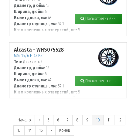
Диаметр, дюйм:
15
Ширина, дюйм:
6
Вылет диска, мм:
43
Посмотреть цены
Диаметр ступицы, мм:
57,1
К-во крепежных отверстий, шт:
5
Диаметр располож. отверстий, мм:
100
Alcasta - WHS075528
M16 15/6 ET47 Bkf
Тип:
Диск литой
Диаметр, дюйм:
15
Ширина, дюйм:
6
Вылет диска, мм:
47
Посмотреть цены
Диаметр ступицы, мм:
57,1
К-во крепежных отверстий, шт:
5
Диаметр располож. отверстий, мм:
112
Начало
‹
5
6
7
8
9
10
11
12
13
14
15
›
Конец