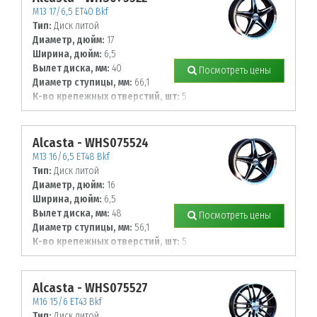
M13 17/6,5 ET40 Bkf
Тип:
Диск литой
Диаметр, дюйм:
17
Ширина, дюйм:
6,5
Вылет диска, мм:
40
Посмотреть цены
Диаметр ступицы, мм:
66,1
К-во крепежных отверстий, шт:
5
Диаметр располож. отверстий, мм:
114,3
Alcasta - WHS075524
M13 16/6,5 ET48 Bkf
Тип:
Диск литой
Диаметр, дюйм:
16
Ширина, дюйм:
6,5
Вылет диска, мм:
48
Посмотреть цены
Диаметр ступицы, мм:
56,1
К-во крепежных отверстий, шт:
5
Диаметр располож. отверстий, мм:
100
Alcasta - WHS075527
M16 15/6 ET43 Bkf
Тип:
Диск литой