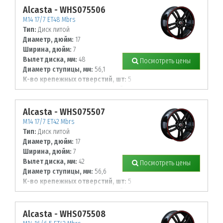
Alcasta - WHS075506
M14 17/7 ET48 Mbrs
Тип:
Диск литой
Диаметр, дюйм:
17
Ширина, дюйм:
7
Вылет диска, мм:
48
Посмотреть цены
Диаметр ступицы, мм:
56,1
К-во крепежных отверстий, шт:
5
Диаметр располож. отверстий, мм:
100
Alcasta - WHS075507
M14 17/7 ET42 Mbrs
Тип:
Диск литой
Диаметр, дюйм:
17
Ширина, дюйм:
7
Вылет диска, мм:
42
Посмотреть цены
Диаметр ступицы, мм:
56,6
К-во крепежных отверстий, шт:
5
Диаметр располож. отверстий, мм:
105
Alcasta - WHS075508