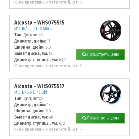
К-во крепежных отверстий, шт:
5
Диаметр располож. отверстий, мм:
114,3
Alcasta - WHS075515
M14 16/6,5 ET50 Mbrs
Тип:
Диск литой
Диаметр, дюйм:
16
Ширина, дюйм:
6,5
Вылет диска, мм:
50
Посмотреть цены
Диаметр ступицы, мм:
63,3
К-во крепежных отверстий, шт:
5
Диаметр располож. отверстий, мм:
108
Alcasta - WHS075517
M13 17/6,5 ET46 Bkf
Тип:
Диск литой
Диаметр, дюйм:
17
Ширина, дюйм:
6,5
Вылет диска, мм:
46
Посмотреть цены
Диаметр ступицы, мм:
67,1
К-во крепежных отверстий, шт:
5
Диаметр располож. отверстий, мм: