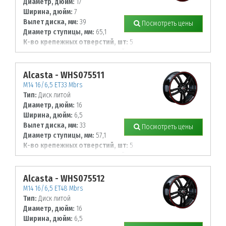
Диаметр, дюйм:
17
Ширина, дюйм:
7
Вылет диска, мм:
39
Посмотреть цены
Диаметр ступицы, мм:
65,1
К-во крепежных отверстий, шт:
5
Диаметр располож. отверстий, мм:
110
Alcasta - WHS075511
M14 16/6,5 ET33 Mbrs
Тип:
Диск литой
Диаметр, дюйм:
16
Ширина, дюйм:
6,5
Вылет диска, мм:
33
Посмотреть цены
Диаметр ступицы, мм:
57,1
К-во крепежных отверстий, шт:
5
Диаметр располож. отверстий, мм:
112
Alcasta - WHS075512
M14 16/6,5 ET48 Mbrs
Тип:
Диск литой
Диаметр, дюйм:
16
Ширина, дюйм:
6,5