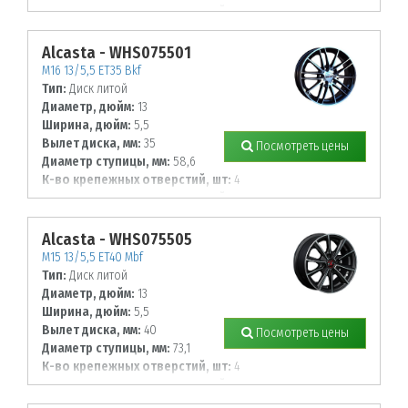
Диаметр располож. отверстий, мм:
120
Alcasta - WHS075501
M16 13/5,5 ET35 Bkf
Тип:
Диск литой
Диаметр, дюйм:
13
Ширина, дюйм:
5,5
Вылет диска, мм:
35
Посмотреть цены
Диаметр ступицы, мм:
58,6
К-во крепежных отверстий, шт:
4
Диаметр располож. отверстий, мм:
98
Alcasta - WHS075505
M15 13/5,5 ET40 Mbf
Тип:
Диск литой
Диаметр, дюйм:
13
Ширина, дюйм:
5,5
Вылет диска, мм:
40
Посмотреть цены
Диаметр ступицы, мм:
73,1
К-во крепежных отверстий, шт:
4
Диаметр располож. отверстий, мм:
100