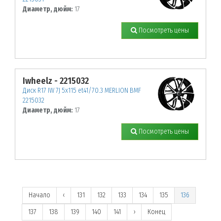
Диаметр, дюйм:
17
Посмотреть цены
Iwheelz - 2215032
Диск R17 IW 7J 5х115 et41/70.3 MERLION BMF
2215032
Диаметр, дюйм:
17
Посмотреть цены
Начало
‹
131
132
133
134
135
136
137
138
139
140
141
›
Конец