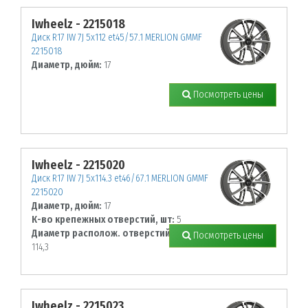
Iwheelz - 2215018
Диск R17 IW 7J 5х112 et45/57.1 MERLION GMMF
2215018
Диаметр, дюйм:
17
Посмотреть цены
Iwheelz - 2215020
Диск R17 IW 7J 5х114.3 et46/67.1 MERLION GMMF
2215020
Диаметр, дюйм:
17
К-во крепежных отверстий, шт:
5
Диаметр располож. отверстий, мм:
Посмотреть цены
114,3
Iwheelz - 2215023