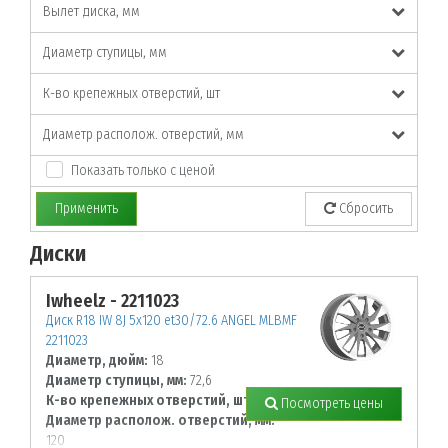
Вылет диска, мм
Диаметр ступицы, мм
К-во крепежных отверстий, шт
Диаметр располож. отверстий, мм
Показать только с ценой
Применить
Сбросить
Диски
По заданным параметрам товары не найдены!
Iwheelz - 2211023
Диск R18 IW 8J 5х120 et30/72.6 ANGEL MLBMF
2211023
Диаметр, дюйм:
18
Диаметр ступицы, мм:
72,6
К-во крепежных отверстий, шт:
5
Посмотреть цены
Диаметр располож. отверстий, мм:
120