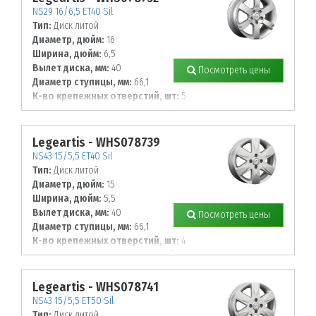
NS29 16/6,5 ET40 Sil
Тип:
Диск литой
Диаметр, дюйм:
16
Ширина, дюйм:
6,5
Вылет диска, мм:
40
Посмотреть цены
Диаметр ступицы, мм:
66,1
К-во крепежных отверстий, шт:
5
Диаметр располож. отверстий, мм:
114,3
Legeartis - WHS078739
NS43 15/5,5 ET40 Sil
Тип:
Диск литой
Диаметр, дюйм:
15
Ширина, дюйм:
5,5
Вылет диска, мм:
40
Посмотреть цены
Диаметр ступицы, мм:
66,1
К-во крепежных отверстий, шт:
4
Диаметр располож. отверстий, мм:
114,3
Legeartis - WHS078741
NS43 15/5,5 ET50 Sil
Тип:
Диск литой