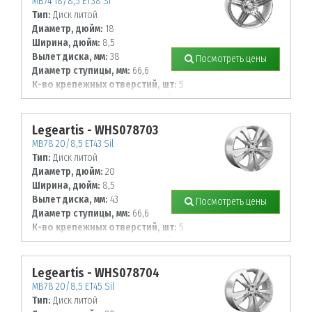
MB74 18/8,5 ET38 Sf
Тип:
Диск литой
Диаметр, дюйм:
18
Ширина, дюйм:
8,5
Вылет диска, мм:
38
Посмотреть цены
Диаметр ступицы, мм:
66,6
К-во крепежных отверстий, шт:
5
Диаметр располож. отверстий, мм:
112
Legeartis - WHS078703
MB78 20/8,5 ET43 Sil
Тип:
Диск литой
Диаметр, дюйм:
20
Ширина, дюйм:
8,5
Вылет диска, мм:
43
Посмотреть цены
Диаметр ступицы, мм:
66,6
К-во крепежных отверстий, шт:
5
Диаметр располож. отверстий, мм:
112
Legeartis - WHS078704
MB78 20/8,5 ET45 Sil
Тип:
Диск литой