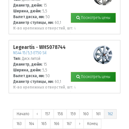
Диаметр, дюйм:
15
Ширина, дюйм:
5,5
Вылет диска, мм:
50
Посмотреть цены
Диаметр ступицы, мм:
60,1
К-во крепежных отверстий, шт:
4
Диаметр располож. отверстий, мм:
100
Legeartis - WHS078744
NS44 15/5,5 ET50 Sil
Тип:
Диск литой
Диаметр, дюйм:
15
Ширина, дюйм:
5,5
Вылет диска, мм:
50
Посмотреть цены
Диаметр ступицы, мм:
60,1
К-во крепежных отверстий, шт:
4
Диаметр располож. отверстий, мм:
100
Начало
‹
157
158
159
160
161
162
163
164
165
166
167
›
Конец