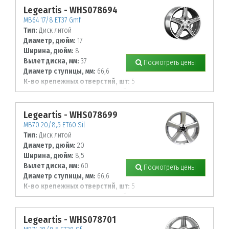
Legeartis - WHS078694
MB64 17/8 ET37 Gmf
Тип:
Диск литой
Диаметр, дюйм:
17
Ширина, дюйм:
8
Вылет диска, мм:
37
Посмотреть цены
Диаметр ступицы, мм:
66,6
К-во крепежных отверстий, шт:
5
Диаметр располож. отверстий, мм:
112
Legeartis - WHS078699
MB70 20/8,5 ET60 Sil
Тип:
Диск литой
Диаметр, дюйм:
20
Ширина, дюйм:
8,5
Вылет диска, мм:
60
Посмотреть цены
Диаметр ступицы, мм:
66,6
К-во крепежных отверстий, шт:
5
Диаметр располож. отверстий, мм:
112
Legeartis - WHS078701