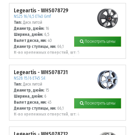
114,3
Legeartis - WHS078729
NS25 16/6,5 ET40 Gmf
Тип:
Диск литой
Диаметр, дюйм:
16
Ширина, дюйм:
6,5
Вылет диска, мм:
40
Посмотреть цены
Диаметр ступицы, мм:
66,1
К-во крепежных отверстий, шт:
5
Диаметр располож. отверстий, мм:
114,3
Legeartis - WHS078731
NS28 15/6 ET45 Sil
Тип:
Диск литой
Диаметр, дюйм:
15
Ширина, дюйм:
6
Вылет диска, мм:
45
Посмотреть цены
Диаметр ступицы, мм:
66,1
К-во крепежных отверстий, шт:
4
Диаметр располож. отверстий, мм:
114,3
Legeartis - WHS078732