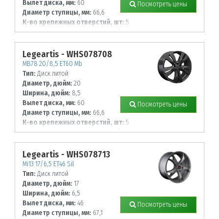
Вылет диска, мм:
60
Посмотреть цены
Диаметр ступицы, мм:
66,6
К-во крепежных отверстий, шт:
5
Диаметр располож. отверстий, мм:
112
Legeartis - WHS078708
MB78 20/8,5 ET60 Mb
Тип:
Диск литой
Диаметр, дюйм:
20
Ширина, дюйм:
8,5
Вылет диска, мм:
60
Посмотреть цены
Диаметр ступицы, мм:
66,6
К-во крепежных отверстий, шт:
5
Диаметр располож. отверстий, мм:
112
Legeartis - WHS078713
Mi13 17/6,5 ET46 Sil
Тип:
Диск литой
Диаметр, дюйм:
17
Ширина, дюйм:
6,5
Вылет диска, мм:
46
Посмотреть цены
Диаметр ступицы, мм:
67,1