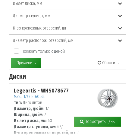
Вылет диска, мм
Диаметр ступицы, мм
К-во крепежных отверстий, шт
Диаметр располож. отверстий, мм
Показать только с ценой
Применить
Сбросить
Диски
По заданным параметрам товары не найдены!
Legeartis - WHS078677
MZ35 17/7 ET60 Sil
Тип:
Диск литой
Диаметр, дюйм:
17
Ширина, дюйм:
7
Вылет диска, мм:
60
Посмотреть цены
Диаметр ступицы, мм:
67,1
К-во крепежных отверстий, шт:
5