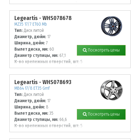
Диаметр располож. отверстий, мм:
114,3
Legeartis - WHS078678
MZ35 17/7 ET60 Mb
Тип:
Диск литой
Диаметр, дюйм:
17
Ширина, дюйм:
7
Вылет диска, мм:
60
Посмотреть цены
Диаметр ступицы, мм:
67,1
К-во крепежных отверстий, шт:
5
Диаметр располож. отверстий, мм:
114,3
Legeartis - WHS078693
MB64 17/8 ET35 Gmf
Тип:
Диск литой
Диаметр, дюйм:
17
Ширина, дюйм:
8
Вылет диска, мм:
35
Посмотреть цены
Диаметр ступицы, мм:
66,6
К-во крепежных отверстий, шт:
5
Диаметр располож. отверстий, мм:
112