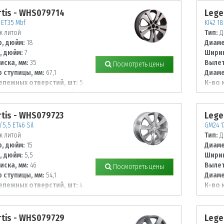
tis - WHS079714
Lege
 ET35 Mbf
KI42 1
к литой
Тип:
Д
, дюйм:
18
Диаме
, дюйм:
7
Ширин
иска, мм:
35
Вылет
Посмотреть цены
 ступицы, мм:
67,1
Диаме
епежных отверстий, шт:
5
К-во 
 располож. отверстий, мм:
Диаме
114,3
tis - WHS079723
Lege
5,5 ET46 Sil
GM24 1
к литой
Тип:
Д
, дюйм:
15
Диаме
, дюйм:
5,5
Ширин
иска, мм:
46
Вылет
Посмотреть цены
 ступицы, мм:
54,1
Диаме
епежных отверстий, шт:
4
К-во 
 располож. отверстий, мм:
Диаме
105
tis - WHS079729
Lege