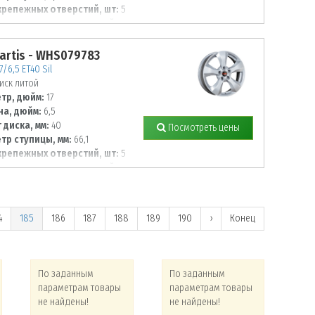
крепежных отверстий, шт:
5
тр располож. отверстий, мм:
artis - WHS079783
7/6,5 ET40 Sil
иск литой
тр, дюйм:
17
а, дюйм:
6,5
 диска, мм:
40
Посмотреть цены
тр ступицы, мм:
66,1
крепежных отверстий, шт:
5
тр располож. отверстий, мм:
4
185
186
187
188
189
190
›
Конец
По заданным
По заданным
По
параметрам товары
параметрам товары
па
не найдены!
не найдены!
не 