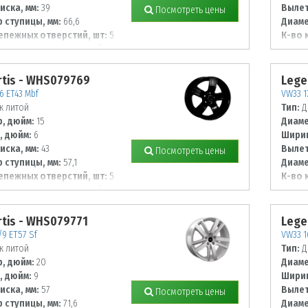
иска, мм:
39
Вылет
Посмотреть цены
 ступицы, мм:
66,6
Диаме
епежных отверстий, шт:
5
К-во 
 располож. отверстий, мм:
Диаме
130
tis - WHS079769
Lege
6 ET43 Mbf
VW33 1
к литой
Тип:
Д
, дюйм:
15
Диаме
, дюйм:
6
Ширин
иска, мм:
43
Вылет
Посмотреть цены
 ступицы, мм:
57,1
Диаме
епежных отверстий, шт:
5
К-во 
 располож. отверстий, мм:
Диаме
112
tis - WHS079771
Lege
9 ET57 Sf
VW33 1
к литой
Тип:
Д
, дюйм:
20
Диаме
, дюйм:
9
Ширин
иска, мм:
57
Вылет
Посмотреть цены
 ступицы, мм:
71,6
Диаме