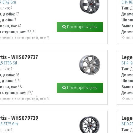
7 ET42 Gm
Ci14 1
к литой
Тип:
Д
, дюйм:
17
Диаме
, дюйм:
7
Ширин
иска, мм:
42
Вылет
Посмотреть цены
 ступицы, мм:
56,6
Диаме
епежных отверстий, шт:
5
К-во 
 располож. отверстий, мм:
Диаме
108
tis - WHS079737
Lege
,5 ET38 Sil
B114 19
к литой
Тип:
Д
, дюйм:
16
Диаме
, дюйм:
6,5
Ширин
иска, мм:
38
Вылет
Посмотреть цены
 ступицы, мм:
67,1
Диаме
епежных отверстий, шт:
5
К-во 
 располож. отверстий, мм:
Диаме
120
tis - WHS079739
Lege
8,5 ET25 Gm
B110 2
к литой
Тип:
Д