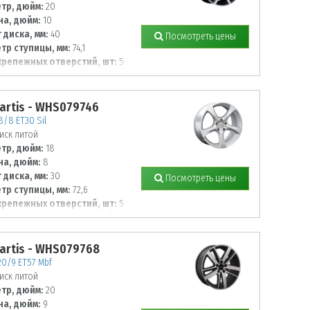
тр, дюйм:
20
а, дюйм:
10
 диска, мм:
40
Посмотреть цены
тр ступицы, мм:
74,1
крепежных отверстий, шт:
5
тр располож. отверстий, мм:
artis - WHS079746
8/8 ET30 Sil
иск литой
тр, дюйм:
18
а, дюйм:
8
 диска, мм:
30
Посмотреть цены
тр ступицы, мм:
72,6
крепежных отверстий, шт:
5
тр располож. отверстий, мм:
artis - WHS079768
0/9 ET57 Mbf
иск литой
тр, дюйм:
20
а, дюйм:
9