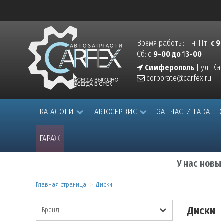
Время работы: Пн-Пт:
с 9
Сб: с
9-00 до 13-00
Симферополь
| ул. К
corporate@carfex.ru
КАТАЛОГИ
АВТОСЕРВИС
ЗАПЧАСТИ LADA
ГАРАЖ
У нас нов
Главная страница
Диски
Диски
Бренд