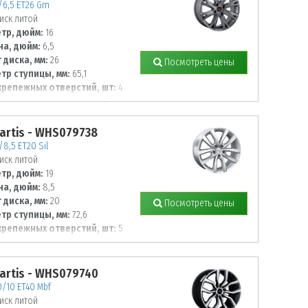
6/6,5 ET26 Gm
иск литой
тр, дюйм:
16
а, дюйм:
6,5
 диска, мм:
26
Посмотреть цены
тр ступицы, мм:
65,1
крепежных отверстий, шт:
4
тр располож. отверстий, мм:
artis - WHS079738
/8,5 ET20 Sil
иск литой
тр, дюйм:
19
а, дюйм:
8,5
 диска, мм:
20
Посмотреть цены
тр ступицы, мм:
72,6
крепежных отверстий, шт:
5
тр располож. отверстий, мм:
artis - WHS079740
0/10 ET40 Mbf
иск литой