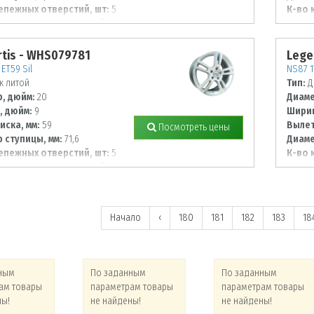
епежных отверстий, шт:
5
К-во 
 располож. отверстий, мм:
Диаме
112
tis - WHS079781
Lege
ET59 Sil
NS87 1
к литой
Тип:
Д
, дюйм:
20
Диаме
, дюйм:
9
Ширин
иска, мм:
59
Вылет
Посмотреть цены
 ступицы, мм:
71,6
Диаме
епежных отверстий, шт:
5
К-во 
 располож. отверстий, мм:
Диаме
114,3
Начало
‹
180
181
182
183
18
ным
По заданным
По заданным
ам товары
параметрам товары
параметрам товары
ны!
не найдены!
не найдены!