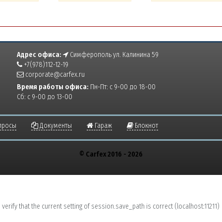
Адрес офиса:
Симферополь ул. Калинина 59
+7(978)112-12-19
corporate@carfex.ru
Время работы офиса:
Пн-Пт: с 9-00 до 18-00
Сб: с 9-00 до 13-00
просы
Документы
Гараж
Блокнот
© Carfex 2016 - 2026
erify that the current setting of session.save_path is correct (localhost:11211)