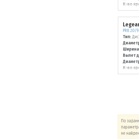
К-во кр
Диаметр
130
Legear
PR8 20/9 
Тип:
Дис
Диаметр
Ширина
Вылет д
Диаметр
К-во кр
Диаметр
130
По заданным
По заданным
По задан
параметрам товары
параметрам товары
параметр
не найдены!
не найдены!
не найде