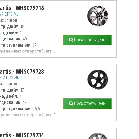
artis - WHS079718
8/7 ET40 Mbf
иск литой
тр, дюйм:
18
а, дюйм:
7
 диска, мм:
40
Посмотреть цены
тр ступицы, мм:
67,1
крепежных отверстий, шт:
5
тр располож. отверстий, мм:
artis - WHS079728
7/7 ET42 Mbf
иск литой
тр, дюйм:
17
а, дюйм:
7
 диска, мм:
42
Посмотреть цены
тр ступицы, мм:
56,6
крепежных отверстий, шт:
5
тр располож. отверстий, мм:
artis - WHS079734