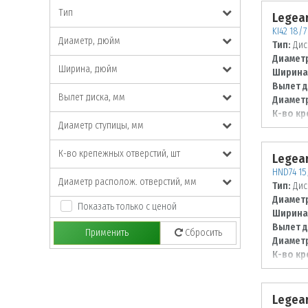
Тип
Legear
KI42 18/7
Диаметр, дюйм
Тип:
Дис
Диаметр
Ширина, дюйм
Ширина
Вылет д
Вылет диска, мм
Диаметр
К-во кр
Диаметр ступицы, мм
Диаметр
114,3
К-во крепежных отверстий, шт
Legear
HND74 15/
Диаметр располож. отверстий, мм
Тип:
Дис
Диаметр
Показать только с ценой
Ширина
Вылет д
Применить
Сбросить
Диаметр
К-во кр
Диаметр
100
Legear