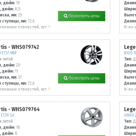
, дюйм:
19
Диаме
, дюйм:
8,5
Ширин
иска, мм:
25
Вылет
Посмотреть цены
 ступицы, мм:
72,6
Диаме
епежных отверстий, шт:
5
К-во 
 располож. отверстий, мм:
Диаме
120
tis - WHS079742
Lege
1 ET37 Mbf
B100 1
к литой
Тип:
Д
, дюйм:
20
Диаме
, дюйм:
11
Ширин
иска, мм:
37
Вылет
Посмотреть цены
 ступицы, мм:
72,6
Диаме
епежных отверстий, шт:
5
К-во 
 располож. отверстий, мм:
Диаме
120
tis - WHS079764
Lege
ET39 Sil
VW89 2
к литой
Тип:
Д
, дюйм:
18
Диаме
, дюйм:
8
Ширин