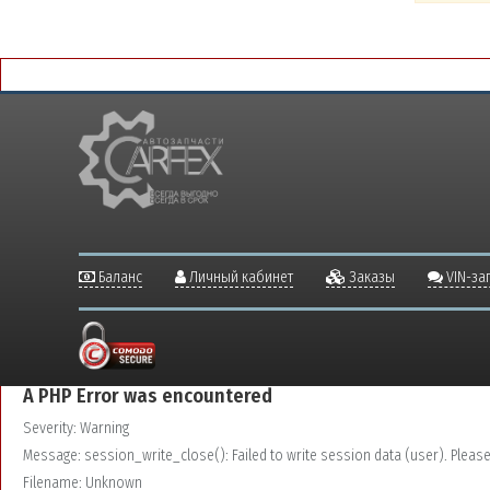
Баланс
Личный кабинет
Заказы
VIN-за
A PHP Error was encountered
Severity: Warning
Message: session_write_close(): Failed to write session data (user). Please v
Filename: Unknown