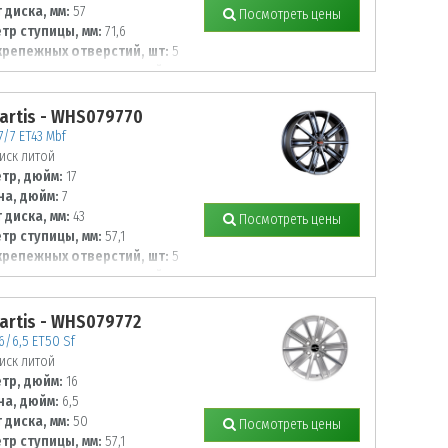
 диска, мм:
57
Посмотреть цены
тр ступицы, мм:
71,6
крепежных отверстий, шт:
5
тр располож. отверстий, мм:
artis - WHS079770
7/7 ET43 Mbf
иск литой
тр, дюйм:
17
а, дюйм:
7
 диска, мм:
43
Посмотреть цены
тр ступицы, мм:
57,1
крепежных отверстий, шт:
5
тр располож. отверстий, мм:
artis - WHS079772
6/6,5 ET50 Sf
иск литой
тр, дюйм:
16
а, дюйм:
6,5
 диска, мм:
50
Посмотреть цены
тр ступицы, мм:
57,1