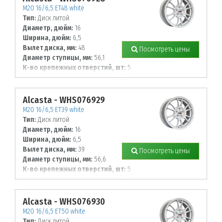
M20 16/6,5 ET48 white
Тип:
Диск литой
Диаметр, дюйм:
16
Ширина, дюйм:
6,5
Вылет диска, мм:
48
Посмотреть цены
Диаметр ступицы, мм:
56,1
К-во крепежных отверстий, шт:
5
Диаметр располож. отверстий, мм:
100
Alcasta - WHS076929
M20 16/6,5 ET39 white
Тип:
Диск литой
Диаметр, дюйм:
16
Ширина, дюйм:
6,5
Вылет диска, мм:
39
Посмотреть цены
Диаметр ступицы, мм:
56,6
К-во крепежных отверстий, шт:
5
Диаметр располож. отверстий, мм:
105
Alcasta - WHS076930
M20 16/6,5 ET50 white
Тип:
Диск литой