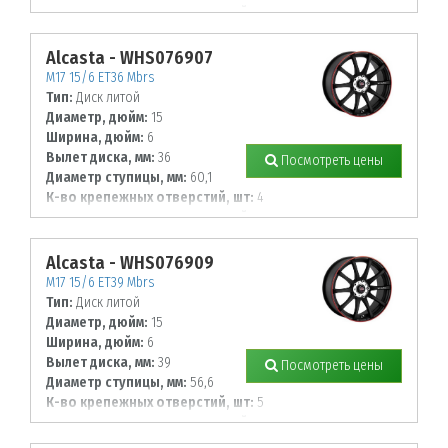
Диаметр располож. отверстий, мм:
100
Alcasta - WHS076907
M17 15/6 ET36 Mbrs
Тип:
Диск литой
Диаметр, дюйм:
15
Ширина, дюйм:
6
Вылет диска, мм:
36
Посмотреть цены
Диаметр ступицы, мм:
60,1
К-во крепежных отверстий, шт:
4
Диаметр располож. отверстий, мм:
100
Alcasta - WHS076909
M17 15/6 ET39 Mbrs
Тип:
Диск литой
Диаметр, дюйм:
15
Ширина, дюйм:
6
Вылет диска, мм:
39
Посмотреть цены
Диаметр ступицы, мм:
56,6
К-во крепежных отверстий, шт:
5
Диаметр располож. отверстий, мм:
105