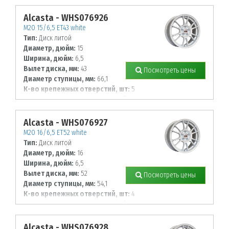
100
Alcasta - WHS076926
M20 15/6,5 ET43 white
Тип:
Диск литой
Диаметр, дюйм:
15
Ширина, дюйм:
6,5
Вылет диска, мм:
43
Посмотреть цены
Диаметр ступицы, мм:
66,1
К-во крепежных отверстий, шт:
5
Диаметр располож. отверстий, мм:
114,3
Alcasta - WHS076927
M20 16/6,5 ET52 white
Тип:
Диск литой
Диаметр, дюйм:
16
Ширина, дюйм:
6,5
Вылет диска, мм:
52
Посмотреть цены
Диаметр ступицы, мм:
54,1
К-во крепежных отверстий, шт:
4
Диаметр располож. отверстий, мм:
100
Alcasta - WHS076928