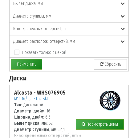
Вылет диска, мм
Диаметр ступицы, мм
К-во крепежных отверстий, шт
Диаметр располож. отверстий, мм
Показать только с ценой
Применить
Сбросить
Диски
По заданным параметрам товары не найдены!
Alcasta - WHS076905
M16 16/6,5 ET52 Bkf
Тип:
Диск литой
Диаметр, дюйм:
16
Ширина, дюйм:
6,5
Вылет диска, мм:
52
Посмотреть цены
Диаметр ступицы, мм:
54,1
К-во крепежных отверстий, шт:
4