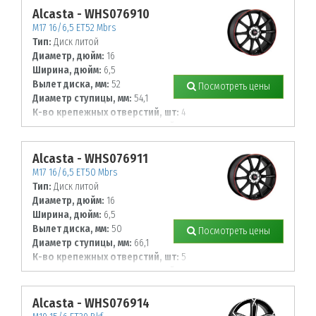
Alcasta - WHS076910
M17 16/6,5 ET52 Mbrs
Тип:
Диск литой
Диаметр, дюйм:
16
Ширина, дюйм:
6,5
Вылет диска, мм:
52
Посмотреть цены
Диаметр ступицы, мм:
54,1
К-во крепежных отверстий, шт:
4
Диаметр располож. отверстий, мм:
100
Alcasta - WHS076911
M17 16/6,5 ET50 Mbrs
Тип:
Диск литой
Диаметр, дюйм:
16
Ширина, дюйм:
6,5
Вылет диска, мм:
50
Посмотреть цены
Диаметр ступицы, мм:
66,1
К-во крепежных отверстий, шт:
5
Диаметр располож. отверстий, мм:
114,3
Alcasta - WHS076914