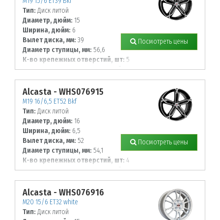
M19 15/6 ET39 Bkf
Тип:
Диск литой
Диаметр, дюйм:
15
Ширина, дюйм:
6
Вылет диска, мм:
39
Посмотреть цены
Диаметр ступицы, мм:
56,6
К-во крепежных отверстий, шт:
5
Диаметр располож. отверстий, мм:
105
Alcasta - WHS076915
M19 16/6,5 ET52 Bkf
Тип:
Диск литой
Диаметр, дюйм:
16
Ширина, дюйм:
6,5
Вылет диска, мм:
52
Посмотреть цены
Диаметр ступицы, мм:
54,1
К-во крепежных отверстий, шт:
4
Диаметр располож. отверстий, мм:
100
Alcasta - WHS076916
M20 15/6 ET32 white
Тип:
Диск литой