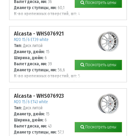
Вылет диска, мм:
36
Посмотреть цены
Диаметр ступицы, мм:
60,1
К-во крепежных отверстий, шт:
4
Диаметр располож. отверстий, мм:
100
Alcasta - WHS076921
M20 15/6 ET39 white
Тип:
Диск литой
Диаметр, дюйм:
15
Ширина, дюйм:
6
Вылет диска, мм:
39
Посмотреть цены
Диаметр ступицы, мм:
56,6
К-во крепежных отверстий, шт:
5
Диаметр располож. отверстий, мм:
105
Alcasta - WHS076923
M20 15/6 ET43 white
Тип:
Диск литой
Диаметр, дюйм:
15
Ширина, дюйм:
6
Вылет диска, мм:
43
Посмотреть цены
Диаметр ступицы, мм:
57,1