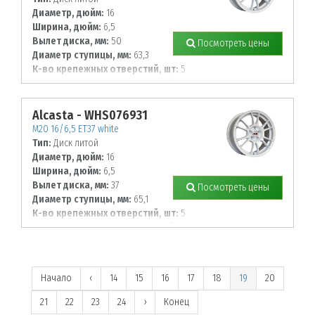
Диаметр, дюйм:
16
Ширина, дюйм:
6,5
Вылет диска, мм:
50
Посмотреть цены
Диаметр ступицы, мм:
63,3
К-во крепежных отверстий, шт:
5
Диаметр располож. отверстий, мм:
108
Alcasta - WHS076931
M20 16/6,5 ET37 white
Тип:
Диск литой
Диаметр, дюйм:
16
Ширина, дюйм:
6,5
Вылет диска, мм:
37
Посмотреть цены
Диаметр ступицы, мм:
65,1
К-во крепежных отверстий, шт:
5
Диаметр располож. отверстий, мм:
110
Начало
‹
14
15
16
17
18
19
20
21
22
23
24
›
Конец