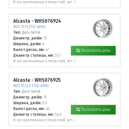
К-во крепежных отверстий, шт:
5
Диаметр располож. отверстий, мм:
100
Alcasta - WHS076924
M20 15/6 ET47 white
Тип:
Диск литой
Диаметр, дюйм:
15
Ширина, дюйм:
6
Вылет диска, мм:
47
Посмотреть цены
Диаметр ступицы, мм:
57,1
К-во крепежных отверстий, шт:
5
Диаметр располож. отверстий, мм:
112
Alcasta - WHS076925
M20 15/6,5 ET40 white
Тип:
Диск литой
Диаметр, дюйм:
15
Ширина, дюйм:
6,5
Вылет диска, мм:
40
Посмотреть цены
Диаметр ступицы, мм:
56,6
К-во крепежных отверстий, шт:
4
Диаметр располож. отверстий, мм: