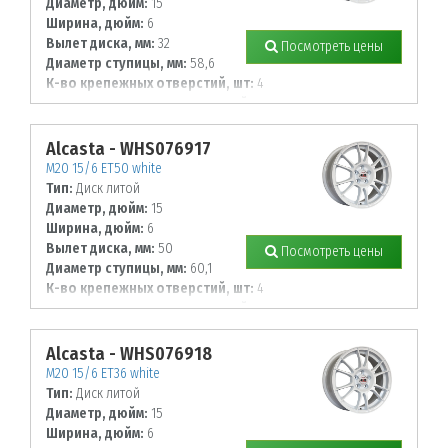
Диаметр, дюйм:
15
Ширина, дюйм:
6
Вылет диска, мм:
32
Посмотреть цены
Диаметр ступицы, мм:
58,6
К-во крепежных отверстий, шт:
4
Диаметр располож. отверстий, мм:
98
Alcasta - WHS076917
M20 15/6 ET50 white
Тип:
Диск литой
Диаметр, дюйм:
15
Ширина, дюйм:
6
Вылет диска, мм:
50
Посмотреть цены
Диаметр ступицы, мм:
60,1
К-во крепежных отверстий, шт:
4
Диаметр располож. отверстий, мм:
100
Alcasta - WHS076918
M20 15/6 ET36 white
Тип:
Диск литой
Диаметр, дюйм:
15
Ширина, дюйм:
6