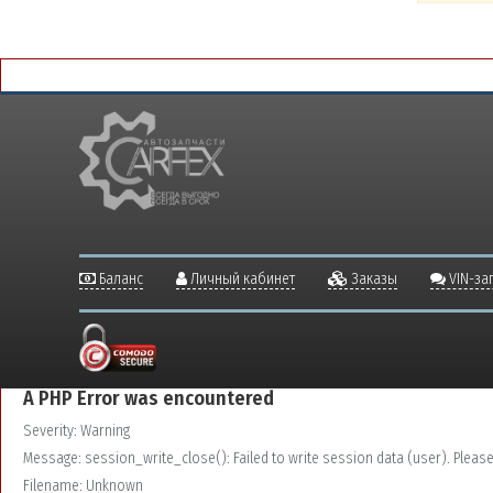
Баланс
Личный кабинет
Заказы
VIN-за
A PHP Error was encountered
Severity: Warning
Message: session_write_close(): Failed to write session data (user). Please v
Filename: Unknown