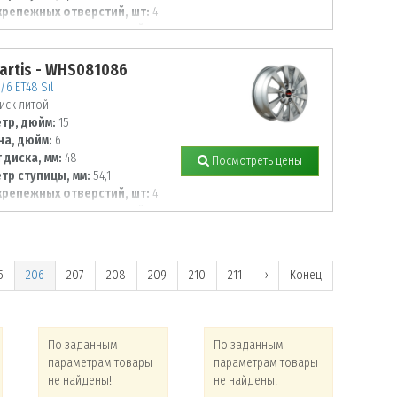
крепежных отверстий, шт:
4
тр располож. отверстий, мм:
artis - WHS081086
/6 ET48 Sil
иск литой
тр, дюйм:
15
а, дюйм:
6
 диска, мм:
48
Посмотреть цены
тр ступицы, мм:
54,1
крепежных отверстий, шт:
4
тр располож. отверстий, мм:
5
206
207
208
209
210
211
›
Конец
По заданным
По заданным
По
параметрам товары
параметрам товары
па
не найдены!
не найдены!
не 