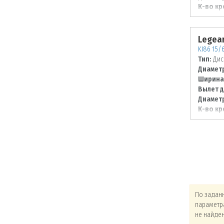
К-во кр
Диаметр
114,3
Legear
KI86 15/6
Тип:
Дис
Диаметр
Ширина
Вылет д
Диаметр
К-во кр
Диаметр
100
По заданным
По заданным
По задан
параметрам товары
параметрам товары
параметр
не найдены!
не найдены!
не найде