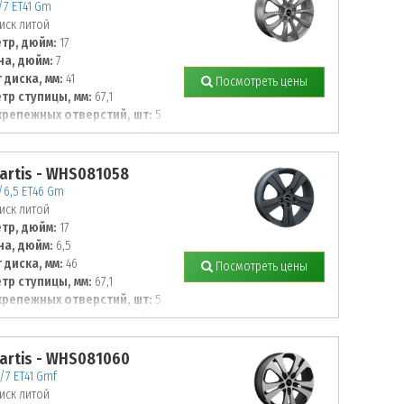
7/7 ET41 Gm
иск литой
тр, дюйм:
17
а, дюйм:
7
 диска, мм:
41
Посмотреть цены
тр ступицы, мм:
67,1
крепежных отверстий, шт:
5
тр располож. отверстий, мм:
artis - WHS081058
7/6,5 ET46 Gm
иск литой
тр, дюйм:
17
а, дюйм:
6,5
 диска, мм:
46
Посмотреть цены
тр ступицы, мм:
67,1
крепежных отверстий, шт:
5
тр располож. отверстий, мм:
artis - WHS081060
8/7 ET41 Gmf
иск литой