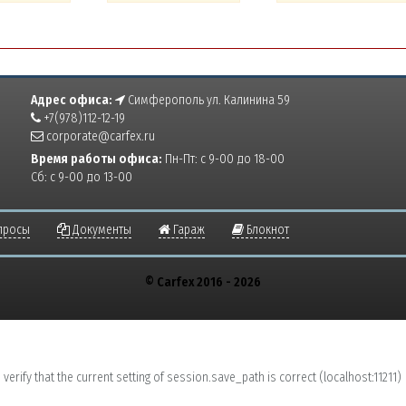
Адрес офиса:
Симферополь ул. Калинина 59
+7(978)112-12-19
corporate@carfex.ru
Время работы офиса:
Пн-Пт: с 9-00 до 18-00
Сб: с 9-00 до 13-00
просы
Документы
Гараж
Блокнот
© Carfex 2016 - 2026
erify that the current setting of session.save_path is correct (localhost:11211)