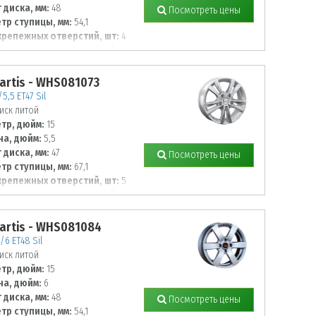
 диска, мм:
48
Посмотреть цены
тр ступицы, мм:
54,1
крепежных отверстий, шт:
4
тр располож. отверстий, мм:
artis - WHS081073
/5,5 ET47 Sil
иск литой
тр, дюйм:
15
а, дюйм:
5,5
 диска, мм:
47
Посмотреть цены
тр ступицы, мм:
67,1
крепежных отверстий, шт:
5
тр располож. отверстий, мм:
artis - WHS081084
/6 ET48 Sil
иск литой
тр, дюйм:
15
а, дюйм:
6
 диска, мм:
48
Посмотреть цены
тр ступицы, мм:
54,1