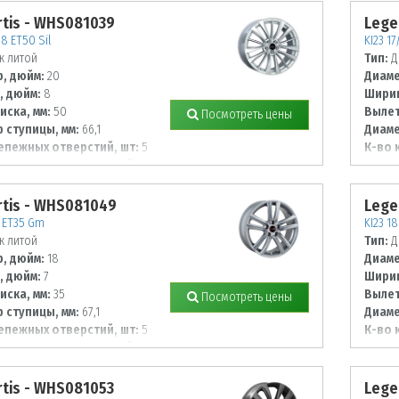
tis - WHS081039
Lege
8 ET50 Sil
KI23 17
к литой
Тип:
Д
, дюйм:
20
Диаме
, дюйм:
8
Ширин
иска, мм:
50
Вылет
Посмотреть цены
 ступицы, мм:
66,1
Диаме
епежных отверстий, шт:
5
К-во 
 располож. отверстий, мм:
Диаме
114,3
tis - WHS081049
Lege
7 ET35 Gm
KI23 1
к литой
Тип:
Д
, дюйм:
18
Диаме
, дюйм:
7
Ширин
иска, мм:
35
Вылет
Посмотреть цены
 ступицы, мм:
67,1
Диаме
епежных отверстий, шт:
5
К-во 
 располож. отверстий, мм:
Диаме
114,3
tis - WHS081053
Lege