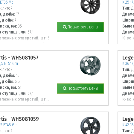
 ET35 Mb
KI25 1
к литой
Тип:
Д
, дюйм:
17
Диаме
, дюйм:
7
Ширин
иска, мм:
35
Вылет
Посмотреть цены
 ступицы, мм:
67,1
Диаме
епежных отверстий, шт:
5
К-во 
 располож. отверстий, мм:
Диаме
114,3
tis - WHS081057
Lege
6,5 ET51 Gm
KI36 1
к литой
Тип:
Д
, дюйм:
16
Диаме
, дюйм:
6,5
Ширин
иска, мм:
51
Вылет
Посмотреть цены
 ступицы, мм:
67,1
Диаме
епежных отверстий, шт:
5
К-во 
 располож. отверстий, мм:
Диаме
114,3
tis - WHS081059
Lege
6,5 ET48 Gm
KI42 1
к литой
Тип:
Д