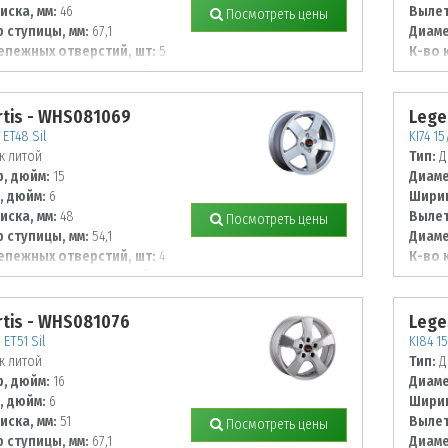
иска, мм:
46
Вылет
Посмотреть цены
 ступицы, мм:
67,1
Диаме
епежных отверстий, шт:
5
К-во 
 располож. отверстий, мм:
Диаме
100
tis - WHS081069
Lege
 ET48 Sil
KI74 15
к литой
Тип:
Д
, дюйм:
15
Диаме
, дюйм:
6
Ширин
иска, мм:
48
Вылет
Посмотреть цены
 ступицы, мм:
54,1
Диаме
епежных отверстий, шт:
4
К-во 
 располож. отверстий, мм:
Диаме
114,3
tis - WHS081076
Lege
 ET51 Sil
KI84 15
к литой
Тип:
Д
, дюйм:
16
Диаме
, дюйм:
6
Ширин
иска, мм:
51
Вылет
Посмотреть цены
 ступицы, мм:
67,1
Диаме