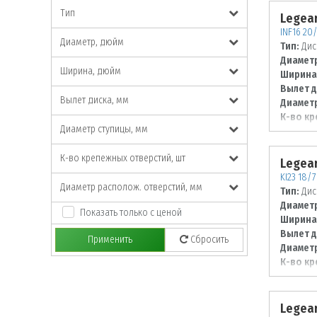
Тип
Legear
INF16 20/
Диаметр, дюйм
Тип:
Дис
Диаметр
Ширина, дюйм
Ширина
Вылет д
Вылет диска, мм
Диаметр
К-во кр
Диаметр ступицы, мм
Диаметр
114,3
К-во крепежных отверстий, шт
Legear
KI23 18/
Диаметр располож. отверстий, мм
Тип:
Дис
Диаметр
Показать только с ценой
Ширина
Вылет д
Применить
Сбросить
Диаметр
К-во кр
Диаметр
114,3
Legear