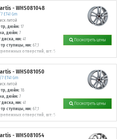
artis - WHS081048
/7 ET41 Gm
иск литой
тр, дюйм:
17
а, дюйм:
7
 диска, мм:
41
Посмотреть цены
тр ступицы, мм:
67,1
крепежных отверстий, шт:
5
тр располож. отверстий, мм:
artis - WHS081050
8/7 ET41 Gm
иск литой
тр, дюйм:
18
а, дюйм:
7
 диска, мм:
41
Посмотреть цены
тр ступицы, мм:
67,1
крепежных отверстий, шт:
5
тр располож. отверстий, мм:
artis - WHS081054