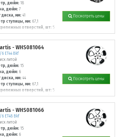
тр, дюйм:
18
а, дюйм:
7
 диска, мм:
41
Посмотреть цены
тр ступицы, мм:
67,1
крепежных отверстий, шт:
5
тр располож. отверстий, мм:
artis - WHS081064
/6 ET44 Bkf
иск литой
тр, дюйм:
15
а, дюйм:
6
 диска, мм:
44
Посмотреть цены
тр ступицы, мм:
67,1
крепежных отверстий, шт:
5
тр располож. отверстий, мм:
artis - WHS081066
5/6 ET48 Bkf
иск литой
тр, дюйм:
15
а, дюйм:
6