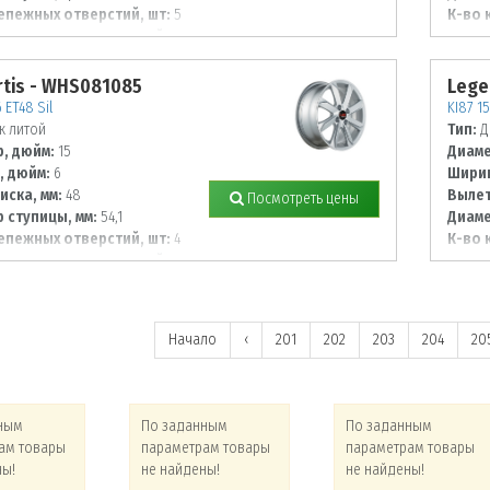
епежных отверстий, шт:
5
К-во 
 располож. отверстий, мм:
Диаме
100
tis - WHS081085
Lege
 ET48 Sil
KI87 15
к литой
Тип:
Д
, дюйм:
15
Диаме
, дюйм:
6
Ширин
иска, мм:
48
Вылет
Посмотреть цены
 ступицы, мм:
54,1
Диаме
епежных отверстий, шт:
4
К-во 
 располож. отверстий, мм:
Диаме
100
Начало
‹
201
202
203
204
20
ным
По заданным
По заданным
ам товары
параметрам товары
параметрам товары
ны!
не найдены!
не найдены!