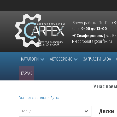
Время работы: Пн-Пт:
с 9
Сб: с
9-00 до 13-00
Симферополь
| ул. К
corporate@carfex.ru
КАТАЛОГИ
АВТОСЕРВИС
ЗАПЧАСТИ LADA
ГАРАЖ
У нас нов
Главная страница
Диски
Диски
Бренд