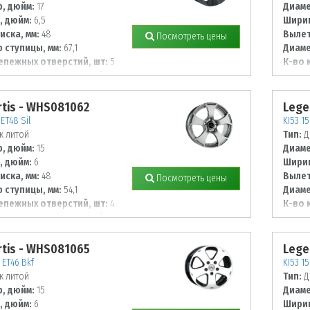
, дюйм:
17
Диаме
, дюйм:
6,5
Ширин
иска, мм:
48
Вылет
Посмотреть цены
 ступицы, мм:
67,1
Диаме
епежных отверстий, шт:
5
К-во 
 располож. отверстий, мм:
Диаме
114,3
tis - WHS081062
Lege
 ET48 Sil
KI53 15
к литой
Тип:
Д
, дюйм:
15
Диаме
, дюйм:
6
Ширин
иска, мм:
48
Вылет
Посмотреть цены
 ступицы, мм:
54,1
Диаме
епежных отверстий, шт:
4
К-во 
 располож. отверстий, мм:
Диаме
114,3
tis - WHS081065
Lege
 ET46 Bkf
KI53 1
к литой
Тип:
Д
, дюйм:
15
Диаме
, дюйм:
6
Ширин