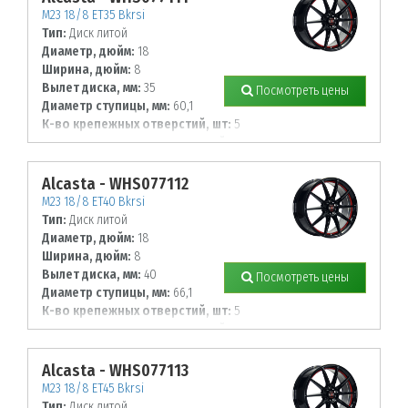
M23 18/8 ET35 Bkrsi
Тип:
Диск литой
Диаметр, дюйм:
18
Ширина, дюйм:
8
Вылет диска, мм:
35
Посмотреть цены
Диаметр ступицы, мм:
60,1
К-во крепежных отверстий, шт:
5
Диаметр располож. отверстий, мм:
114,3
Alcasta - WHS077112
M23 18/8 ET40 Bkrsi
Тип:
Диск литой
Диаметр, дюйм:
18
Ширина, дюйм:
8
Вылет диска, мм:
40
Посмотреть цены
Диаметр ступицы, мм:
66,1
К-во крепежных отверстий, шт:
5
Диаметр располож. отверстий, мм:
114,3
Alcasta - WHS077113
M23 18/8 ET45 Bkrsi
Тип:
Диск литой