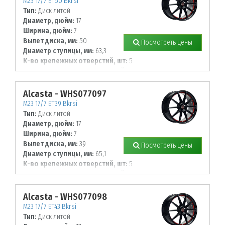
M23 17/7 ET50 Bkrsi
Тип:
Диск литой
Диаметр, дюйм:
17
Ширина, дюйм:
7
Вылет диска, мм:
50
Посмотреть цены
Диаметр ступицы, мм:
63,3
К-во крепежных отверстий, шт:
5
Диаметр располож. отверстий, мм:
108
Alcasta - WHS077097
M23 17/7 ET39 Bkrsi
Тип:
Диск литой
Диаметр, дюйм:
17
Ширина, дюйм:
7
Вылет диска, мм:
39
Посмотреть цены
Диаметр ступицы, мм:
65,1
К-во крепежных отверстий, шт:
5
Диаметр располож. отверстий, мм:
110
Alcasta - WHS077098
M23 17/7 ET43 Bkrsi
Тип:
Диск литой