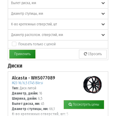
Вылет диска, мм
Диаметр ступицы, мм
К-во крепежных отверстий, шт
Диаметр располож. отверстий, мм
Показать только с ценой
Применить
Сбросить
Диски
По заданным параметрам товары не найдены!
Alcasta - WHS077089
M23 16/6,5 ET45 Bkrsi
Тип:
Диск литой
Диаметр, дюйм:
16
Ширина, дюйм:
6,5
Вылет диска, мм:
45
Посмотреть цены
Диаметр ступицы, мм:
66,1
К-во крепежных отверстий, шт:
5