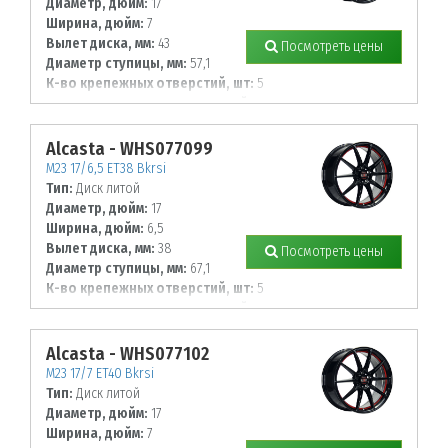
Диаметр, дюйм:
17
Ширина, дюйм:
7
Вылет диска, мм:
43
Посмотреть цены
Диаметр ступицы, мм:
57,1
К-во крепежных отверстий, шт:
5
Диаметр располож. отверстий, мм:
112
Alcasta - WHS077099
M23 17/6,5 ET38 Bkrsi
Тип:
Диск литой
Диаметр, дюйм:
17
Ширина, дюйм:
6,5
Вылет диска, мм:
38
Посмотреть цены
Диаметр ступицы, мм:
67,1
К-во крепежных отверстий, шт:
5
Диаметр располож. отверстий, мм:
114,3
Alcasta - WHS077102
M23 17/7 ET40 Bkrsi
Тип:
Диск литой
Диаметр, дюйм:
17
Ширина, дюйм:
7