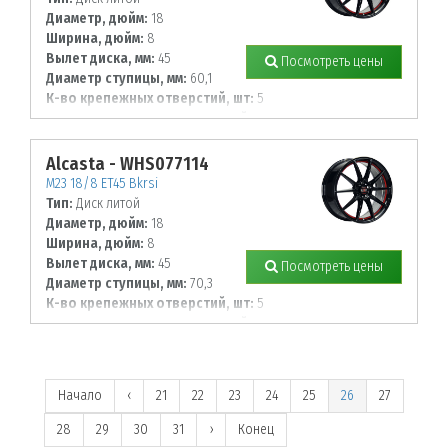
Диаметр, дюйм:
18
Ширина, дюйм:
8
Вылет диска, мм:
45
Посмотреть цены
Диаметр ступицы, мм:
60,1
К-во крепежных отверстий, шт:
5
Диаметр располож. отверстий, мм:
114,3
Alcasta - WHS077114
M23 18/8 ET45 Bkrsi
Тип:
Диск литой
Диаметр, дюйм:
18
Ширина, дюйм:
8
Вылет диска, мм:
45
Посмотреть цены
Диаметр ступицы, мм:
70,3
К-во крепежных отверстий, шт:
5
Диаметр располож. отверстий, мм:
115
Начало
‹
21
22
23
24
25
26
27
28
29
30
31
›
Конец