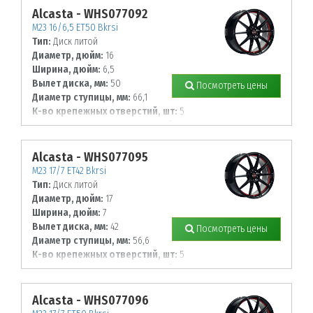
Alcasta - WHS077092
M23 16/6,5 ET50 Bkrsi
Тип:
Диск литой
Диаметр, дюйм:
16
Ширина, дюйм:
6,5
Вылет диска, мм:
50
Посмотреть цены
Диаметр ступицы, мм:
66,1
К-во крепежных отверстий, шт:
5
Диаметр располож. отверстий, мм:
114,3
Alcasta - WHS077095
M23 17/7 ET42 Bkrsi
Тип:
Диск литой
Диаметр, дюйм:
17
Ширина, дюйм:
7
Вылет диска, мм:
42
Посмотреть цены
Диаметр ступицы, мм:
56,6
К-во крепежных отверстий, шт:
5
Диаметр располож. отверстий, мм:
105
Alcasta - WHS077096