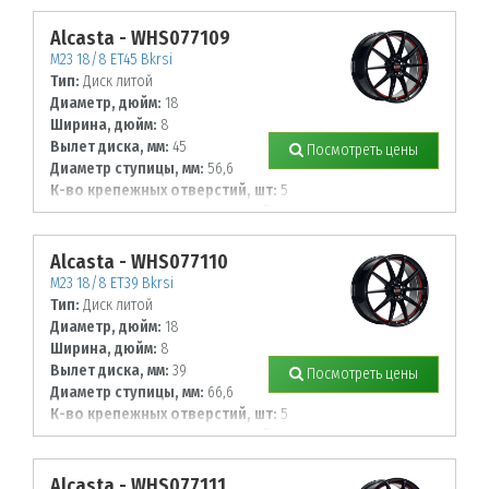
114,3
Alcasta - WHS077109
M23 18/8 ET45 Bkrsi
Тип:
Диск литой
Диаметр, дюйм:
18
Ширина, дюйм:
8
Вылет диска, мм:
45
Посмотреть цены
Диаметр ступицы, мм:
56,6
К-во крепежных отверстий, шт:
5
Диаметр располож. отверстий, мм:
105
Alcasta - WHS077110
M23 18/8 ET39 Bkrsi
Тип:
Диск литой
Диаметр, дюйм:
18
Ширина, дюйм:
8
Вылет диска, мм:
39
Посмотреть цены
Диаметр ступицы, мм:
66,6
К-во крепежных отверстий, шт:
5
Диаметр располож. отверстий, мм:
112
Alcasta - WHS077111