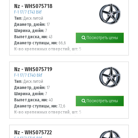
Nz - WHS075718
F-1 17/7 ET43 Bkf
Тип:
Диск литой
Диаметр, дюйм:
17
Ширина, дюйм:
7
Вылет диска, мм:
43
Посмотреть цены
Диаметр ступицы, мм:
66,6
К-во крепежных отверстий, шт:
5
Диаметр располож. отверстий, мм:
112
Nz - WHS075719
F-1 17/7 ET40 Bkf
Тип:
Диск литой
Диаметр, дюйм:
17
Ширина, дюйм:
7
Вылет диска, мм:
40
Посмотреть цены
Диаметр ступицы, мм:
72,6
К-во крепежных отверстий, шт:
5
Диаметр располож. отверстий, мм:
120
Nz - WHS075722