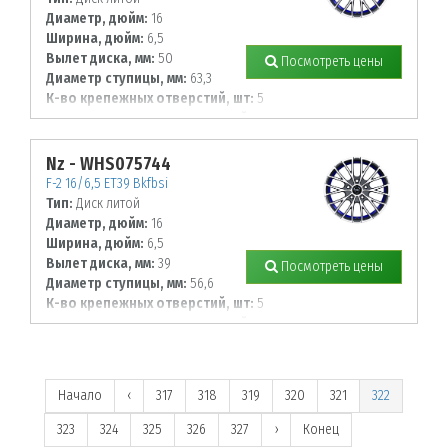
Диаметр, дюйм:
16
Ширина, дюйм:
6,5
Вылет диска, мм:
50
Посмотреть цены
Диаметр ступицы, мм:
63,3
К-во крепежных отверстий, шт:
5
Диаметр располож. отверстий, мм:
108
Nz - WHS075744
F-2 16/6,5 ET39 Bkfbsi
Тип:
Диск литой
Диаметр, дюйм:
16
Ширина, дюйм:
6,5
Вылет диска, мм:
39
Посмотреть цены
Диаметр ступицы, мм:
56,6
К-во крепежных отверстий, шт:
5
Диаметр располож. отверстий, мм:
105
Начало
‹
317
318
319
320
321
322
323
324
325
326
327
›
Конец