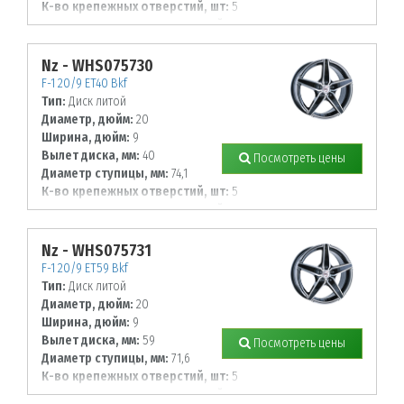
К-во крепежных отверстий, шт:
5
Диаметр располож. отверстий, мм:
130
Nz - WHS075730
F-1 20/9 ET40 Bkf
Тип:
Диск литой
Диаметр, дюйм:
20
Ширина, дюйм:
9
Вылет диска, мм:
40
Посмотреть цены
Диаметр ступицы, мм:
74,1
К-во крепежных отверстий, шт:
5
Диаметр располож. отверстий, мм:
120
Nz - WHS075731
F-1 20/9 ET59 Bkf
Тип:
Диск литой
Диаметр, дюйм:
20
Ширина, дюйм:
9
Вылет диска, мм:
59
Посмотреть цены
Диаметр ступицы, мм:
71,6
К-во крепежных отверстий, шт:
5
Диаметр располож. отверстий, мм: