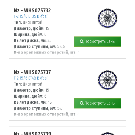
130
Nz - WHS075732
F-2 15/6 ET35 Bkfbsi
Тип:
Диск литой
Диаметр, дюйм:
15
Ширина, дюйм:
6
Вылет диска, мм:
35
Посмотреть цены
Диаметр ступицы, мм:
58,6
К-во крепежных отверстий, шт:
4
Диаметр располож. отверстий, мм:
98
Nz - WHS075737
F-2 15/6 ET48 Bkfbsi
Тип:
Диск литой
Диаметр, дюйм:
15
Ширина, дюйм:
6
Вылет диска, мм:
48
Посмотреть цены
Диаметр ступицы, мм:
54,1
К-во крепежных отверстий, шт:
4
Диаметр располож. отверстий, мм:
100
Nz - WHS075739