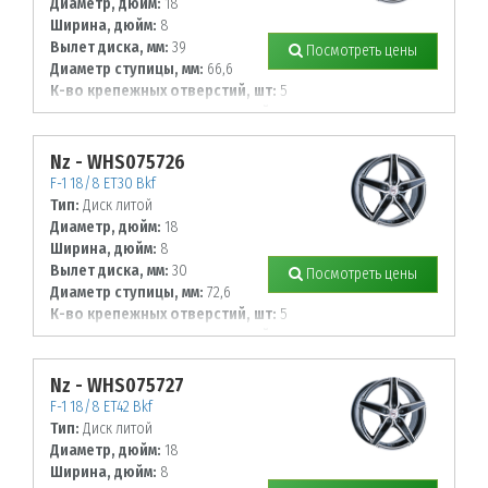
Диаметр, дюйм:
18
Ширина, дюйм:
8
Вылет диска, мм:
39
Посмотреть цены
Диаметр ступицы, мм:
66,6
К-во крепежных отверстий, шт:
5
Диаметр располож. отверстий, мм:
112
Nz - WHS075726
F-1 18/8 ET30 Bkf
Тип:
Диск литой
Диаметр, дюйм:
18
Ширина, дюйм:
8
Вылет диска, мм:
30
Посмотреть цены
Диаметр ступицы, мм:
72,6
К-во крепежных отверстий, шт:
5
Диаметр располож. отверстий, мм:
120
Nz - WHS075727
F-1 18/8 ET42 Bkf
Тип:
Диск литой
Диаметр, дюйм:
18
Ширина, дюйм:
8