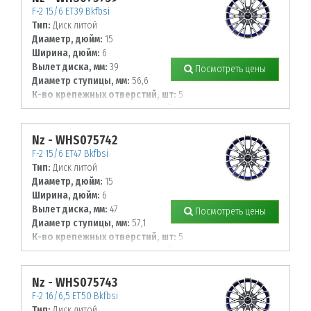
F-2 15/6 ET39 Bkfbsi
Тип:
Диск литой
Диаметр, дюйм:
15
Ширина, дюйм:
6
Вылет диска, мм:
39
Посмотреть цены
Диаметр ступицы, мм:
56,6
К-во крепежных отверстий, шт:
5
Диаметр располож. отверстий, мм:
105
Nz - WHS075742
F-2 15/6 ET47 Bkfbsi
Тип:
Диск литой
Диаметр, дюйм:
15
Ширина, дюйм:
6
Вылет диска, мм:
47
Посмотреть цены
Диаметр ступицы, мм:
57,1
К-во крепежных отверстий, шт:
5
Диаметр располож. отверстий, мм:
112
Nz - WHS075743
F-2 16/6,5 ET50 Bkfbsi
Тип:
Диск литой