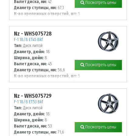
Вылет диска, мм:
42
Посмотреть цены
Диаметр ступицы, мм:
67,1
К-во крепежных отверстий, шт:
5
Диаметр располож. отверстий, мм:
120
Nz - WHS075728
F-1 18/8 ET45 Bkf
Тип:
Диск литой
Диаметр, дюйм:
18
Ширина, дюйм:
8
Вылет диска, мм:
45
Посмотреть цены
Диаметр ступицы, мм:
56,6
К-во крепежных отверстий, шт:
5
Диаметр располож. отверстий, мм:
105
Nz - WHS075729
F-1 18/8 ET53 Bkf
Тип:
Диск литой
Диаметр, дюйм:
18
Ширина, дюйм:
8
Вылет диска, мм:
53
Посмотреть цены
Диаметр ступицы, мм:
71,6