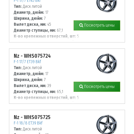
F-1 17/7 ET45 Bkf
Тип:
Диск литой
Диаметр, дюйм:
17
Ширина, дюйм:
7
Вылет диска, мм:
45
Посмотреть цены
Диаметр ступицы, мм:
67,1
К-во крепежных отверстий, шт:
5
Диаметр располож. отверстий, мм:
114,3
Nz - WHS075724
F-1 17/7 ET39 Bkf
Тип:
Диск литой
Диаметр, дюйм:
17
Ширина, дюйм:
7
Вылет диска, мм:
39
Посмотреть цены
Диаметр ступицы, мм:
65,1
К-во крепежных отверстий, шт:
5
Диаметр располож. отверстий, мм:
110
Nz - WHS075725
F-1 18/8 ET39 Bkf
Тип:
Диск литой