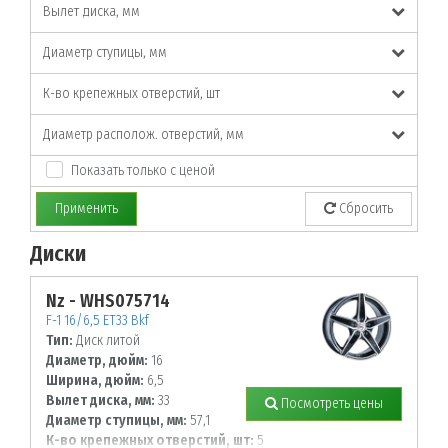
Вылет диска, мм
Диаметр ступицы, мм
К-во крепежных отверстий, шт
Диаметр располож. отверстий, мм
Показать только с ценой
Применить
Сбросить
Диски
По заданным параметрам товары не найдены!
Nz - WHS075714
F-1 16/6,5 ET33 Bkf
Тип:
Диск литой
Диаметр, дюйм:
16
Ширина, дюйм:
6,5
Вылет диска, мм:
33
Посмотреть цены
Диаметр ступицы, мм:
57,1
К-во крепежных отверстий, шт:
5