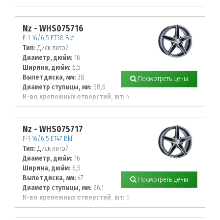
Диаметр располож. отверстий, мм:
112
Nz - WHS075716
F-1 16/6,5 ET38 Bkf
Тип:
Диск литой
Диаметр, дюйм:
16
Ширина, дюйм:
6,5
Вылет диска, мм:
38
Посмотреть цены
Диаметр ступицы, мм:
58,6
К-во крепежных отверстий, шт:
4
Диаметр располож. отверстий, мм:
98
Nz - WHS075717
F-1 16/6,5 ET47 Bkf
Тип:
Диск литой
Диаметр, дюйм:
16
Ширина, дюйм:
6,5
Вылет диска, мм:
47
Посмотреть цены
Диаметр ступицы, мм:
66,1
К-во крепежных отверстий, шт:
5
Диаметр располож. отверстий, мм:
114,3