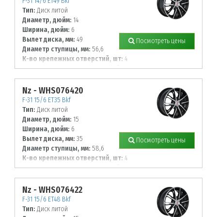
F-31 14/6 ET49 Bkf
Тип:
Диск литой
Диаметр, дюйм:
14
Ширина, дюйм:
6
Вылет диска, мм:
49
Посмотреть цены
Диаметр ступицы, мм:
56,6
К-во крепежных отверстий, шт:
4
Диаметр располож. отверстий, мм:
100
Nz - WHS076420
F-31 15/6 ET35 Bkf
Тип:
Диск литой
Диаметр, дюйм:
15
Ширина, дюйм:
6
Вылет диска, мм:
35
Посмотреть цены
Диаметр ступицы, мм:
58,6
К-во крепежных отверстий, шт:
4
Диаметр располож. отверстий, мм:
98
Nz - WHS076422
F-31 15/6 ET48 Bkf
Тип:
Диск литой