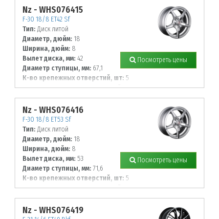
Nz - WHS076415
F-30 18/8 ET42 Sf
Тип:
Диск литой
Диаметр, дюйм:
18
Ширина, дюйм:
8
Вылет диска, мм:
42
Посмотреть цены
Диаметр ступицы, мм:
67,1
К-во крепежных отверстий, шт:
5
Диаметр располож. отверстий, мм:
120
Nz - WHS076416
F-30 18/8 ET53 Sf
Тип:
Диск литой
Диаметр, дюйм:
18
Ширина, дюйм:
8
Вылет диска, мм:
53
Посмотреть цены
Диаметр ступицы, мм:
71,6
К-во крепежных отверстий, шт:
5
Диаметр располож. отверстий, мм:
130
Nz - WHS076419