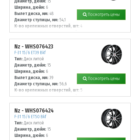
Диаметр, дюйм:
15
Ширина, дюйм:
6
Вылет диска, мм:
48
Посмотреть цены
Диаметр ступицы, мм:
54,1
К-во крепежных отверстий, шт:
4
Диаметр располож. отверстий, мм:
100
Nz - WHS076423
F-31 15/6 ET39 Bkf
Тип:
Диск литой
Диаметр, дюйм:
15
Ширина, дюйм:
6
Вылет диска, мм:
39
Посмотреть цены
Диаметр ступицы, мм:
56,6
К-во крепежных отверстий, шт:
5
Диаметр располож. отверстий, мм:
105
Nz - WHS076424
F-31 15/6 ET50 Bkf
Тип:
Диск литой
Диаметр, дюйм:
15
Ширина, дюйм:
6