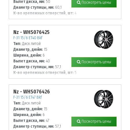
Вылет диска, мм:
50
Посмотреть цены
Диаметр ступицы, мм:
60,1
К-во крепежных отверстий, шт:
4
Диаметр располож. отверстий, мм:
100
Nz - WHS076425
F-31 15/6 ET40 Bkf
Тип:
Диск литой
Диаметр, дюйм:
15
Ширина, дюйм:
6
Вылет диска, мм:
40
Посмотреть цены
Диаметр ступицы, мм:
57,1
К-во крепежных отверстий, шт:
5
Диаметр располож. отверстий, мм:
100
Nz - WHS076426
F-31 15/6 ET47 Bkf
Тип:
Диск литой
Диаметр, дюйм:
15
Ширина, дюйм:
6
Вылет диска, мм:
47
Посмотреть цены
Диаметр ступицы, мм:
57,1