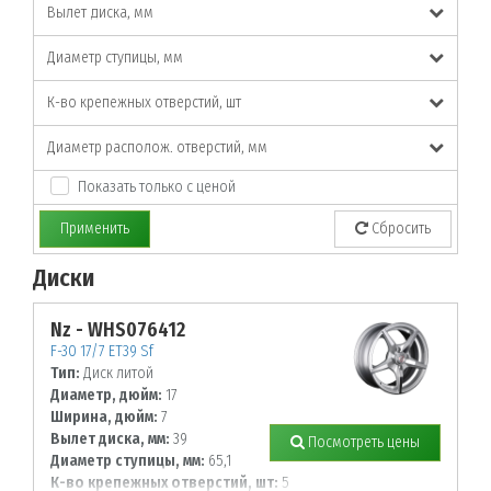
Вылет диска, мм
Диаметр ступицы, мм
К-во крепежных отверстий, шт
Диаметр располож. отверстий, мм
Показать только с ценой
Применить
Сбросить
Диски
По заданным параметрам товары не найдены!
Nz - WHS076412
F-30 17/7 ET39 Sf
Тип:
Диск литой
Диаметр, дюйм:
17
Ширина, дюйм:
7
Вылет диска, мм:
39
Посмотреть цены
Диаметр ступицы, мм:
65,1
К-во крепежных отверстий, шт:
5