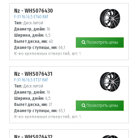
114,3
Nz - WHS076430
F-31 16/6,5 ET40 Bkf
Тип:
Диск литой
Диаметр, дюйм:
16
Ширина, дюйм:
6,5
Вылет диска, мм:
40
Посмотреть цены
Диаметр ступицы, мм:
66,1
К-во крепежных отверстий, шт:
5
Диаметр располож. отверстий, мм:
114,3
Nz - WHS076431
F-31 16/6,5 ET37 Bkf
Тип:
Диск литой
Диаметр, дюйм:
16
Ширина, дюйм:
6,5
Вылет диска, мм:
37
Посмотреть цены
Диаметр ступицы, мм:
65,1
К-во крепежных отверстий, шт:
5
Диаметр располож. отверстий, мм:
110
Nz - WHS076432