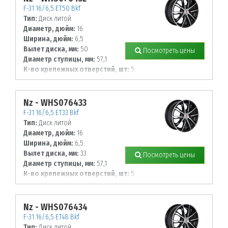
F-31 16/6,5 ET50 Bkf
Тип:
Диск литой
Диаметр, дюйм:
16
Ширина, дюйм:
6,5
Вылет диска, мм:
50
Посмотреть цены
Диаметр ступицы, мм:
57,1
К-во крепежных отверстий, шт:
5
Диаметр располож. отверстий, мм:
112
Nz - WHS076433
F-31 16/6,5 ET33 Bkf
Тип:
Диск литой
Диаметр, дюйм:
16
Ширина, дюйм:
6,5
Вылет диска, мм:
33
Посмотреть цены
Диаметр ступицы, мм:
57,1
К-во крепежных отверстий, шт:
5
Диаметр располож. отверстий, мм:
112
Nz - WHS076434
F-31 16/6,5 ET48 Bkf
Тип:
Диск литой