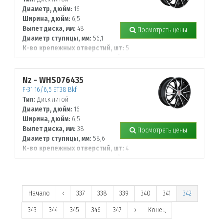
Диаметр, дюйм:
16
Ширина, дюйм:
6,5
Вылет диска, мм:
48
Посмотреть цены
Диаметр ступицы, мм:
56,1
К-во крепежных отверстий, шт:
5
Диаметр располож. отверстий, мм:
100
Nz - WHS076435
F-31 16/6,5 ET38 Bkf
Тип:
Диск литой
Диаметр, дюйм:
16
Ширина, дюйм:
6,5
Вылет диска, мм:
38
Посмотреть цены
Диаметр ступицы, мм:
58,6
К-во крепежных отверстий, шт:
4
Диаметр располож. отверстий, мм:
98
Начало
‹
337
338
339
340
341
342
343
344
345
346
347
›
Конец