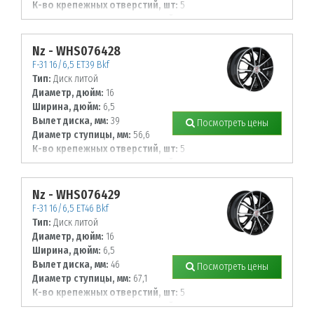
К-во крепежных отверстий, шт:
5
Диаметр располож. отверстий, мм:
112
Nz - WHS076428
F-31 16/6,5 ET39 Bkf
Тип:
Диск литой
Диаметр, дюйм:
16
Ширина, дюйм:
6,5
Вылет диска, мм:
39
Посмотреть цены
Диаметр ступицы, мм:
56,6
К-во крепежных отверстий, шт:
5
Диаметр располож. отверстий, мм:
105
Nz - WHS076429
F-31 16/6,5 ET46 Bkf
Тип:
Диск литой
Диаметр, дюйм:
16
Ширина, дюйм:
6,5
Вылет диска, мм:
46
Посмотреть цены
Диаметр ступицы, мм:
67,1
К-во крепежных отверстий, шт:
5
Диаметр располож. отверстий, мм: