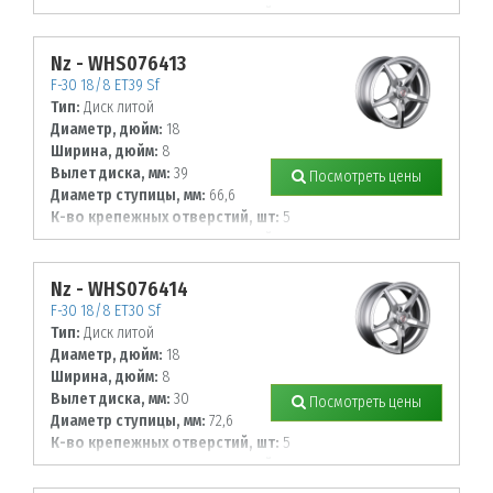
Диаметр располож. отверстий, мм:
110
Nz - WHS076413
F-30 18/8 ET39 Sf
Тип:
Диск литой
Диаметр, дюйм:
18
Ширина, дюйм:
8
Вылет диска, мм:
39
Посмотреть цены
Диаметр ступицы, мм:
66,6
К-во крепежных отверстий, шт:
5
Диаметр располож. отверстий, мм:
112
Nz - WHS076414
F-30 18/8 ET30 Sf
Тип:
Диск литой
Диаметр, дюйм:
18
Ширина, дюйм:
8
Вылет диска, мм:
30
Посмотреть цены
Диаметр ступицы, мм:
72,6
К-во крепежных отверстий, шт:
5
Диаметр располож. отверстий, мм:
120