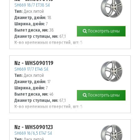
SH669 18/7 ET38 Sil
Тип:
Диск литой
Диаметр, дюйм:
18
Ширина, дюйм:
7
Вылет диска, мм:
38
Посмотреть цены
Диаметр ступицы, мм:
67,1
К-во крепежных отверстий, шт:
5
Диаметр располож. отверстий, мм:
114,3
Nz - WHS090119
SH669 17/7 ET46 Sil
Тип:
Диск литой
Диаметр, дюйм:
17
Ширина, дюйм:
7
Вылет диска, мм:
46
Посмотреть цены
Диаметр ступицы, мм:
67,1
К-во крепежных отверстий, шт:
5
Диаметр располож. отверстий, мм:
114,3
Nz - WHS090123
SH669 16/6,5 ET47 Sil
Тип:
Диск литой