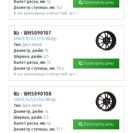
Вылет диска, мм:
52
Посмотреть цены
Диаметр ступицы, мм:
54,1
К-во крепежных отверстий, шт:
4
Диаметр располож. отверстий, мм:
100
Nz - WHS090107
SH670 15/6,5 ET35 Mbogs
Тип:
Диск литой
Диаметр, дюйм:
15
Ширина, дюйм:
6,5
Вылет диска, мм:
35
Посмотреть цены
Диаметр ступицы, мм:
58,6
К-во крепежных отверстий, шт:
4
Диаметр располож. отверстий, мм:
98
Nz - WHS090108
SH670 14/5,5 ET40 Mbogs
Тип:
Диск литой
Диаметр, дюйм:
14
Ширина, дюйм:
5,5
Вылет диска, мм:
40
Посмотреть цены
Диаметр ступицы, мм:
57,1