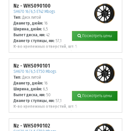
Nz - WHS090100
SH670 16/6,5 ET42 Mbogs
Тип:
Диск литой
Диаметр, дюйм:
16
Ширина, дюйм:
6,5
Вылет диска, мм:
42
Посмотреть цены
Диаметр ступицы, мм:
57,1
К-во крепежных отверстий, шт:
5
Диаметр располож. отверстий, мм:
112
Nz - WHS090101
SH670 16/6,5 ET50 Mbogs
Тип:
Диск литой
Диаметр, дюйм:
16
Ширина, дюйм:
6,5
Вылет диска, мм:
50
Посмотреть цены
Диаметр ступицы, мм:
57,1
К-во крепежных отверстий, шт:
5
Диаметр располож. отверстий, мм:
112
Nz - WHS090102