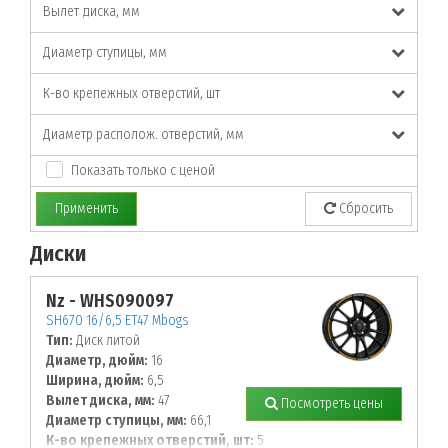
Вылет диска, мм
Диаметр ступицы, мм
К-во крепежных отверстий, шт
Диаметр располож. отверстий, мм
Показать только с ценой
Применить
Сбросить
Диски
По заданным параметрам товары не найдены!
Nz - WHS090097
SH670 16/6,5 ET47 Mbogs
Тип:
Диск литой
Диаметр, дюйм:
16
Ширина, дюйм:
6,5
Вылет диска, мм:
47
Посмотреть цены
Диаметр ступицы, мм:
66,1
К-во крепежных отверстий, шт:
5