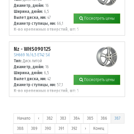
Диаметр, дюйм:
16
Ширина, дюйм:
6,5
Вылет диска, мм:
47
Посмотреть цены
Диаметр ступицы, мм:
66,1
К-во крепежных отверстий, шт:
5
Диаметр располож. отверстий, мм:
114,3
Nz - WHS090125
SH669 16/6,5 ET42 Sil
Тип:
Диск литой
Диаметр, дюйм:
16
Ширина, дюйм:
6,5
Вылет диска, мм:
42
Посмотреть цены
Диаметр ступицы, мм:
57,1
К-во крепежных отверстий, шт:
5
Диаметр располож. отверстий, мм:
112
Начало
‹
382
383
384
385
386
387
388
389
390
391
392
›
Конец