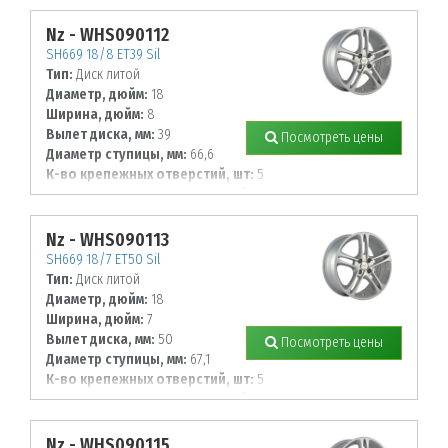
114,3
Nz - WHS090112
SH669 18/8 ET39 Sil
Тип:
Диск литой
Диаметр, дюйм:
18
Ширина, дюйм:
8
Вылет диска, мм:
39
Посмотреть цены
Диаметр ступицы, мм:
66,6
К-во крепежных отверстий, шт:
5
Диаметр располож. отверстий, мм:
112
Nz - WHS090113
SH669 18/7 ET50 Sil
Тип:
Диск литой
Диаметр, дюйм:
18
Ширина, дюйм:
7
Вылет диска, мм:
50
Посмотреть цены
Диаметр ступицы, мм:
67,1
К-во крепежных отверстий, шт:
5
Диаметр располож. отверстий, мм:
114,3
Nz - WHS090115