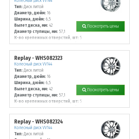
Колесный диск VV144
Тип:
Диск литой
Диаметр, дюйм:
16
Ширина, дюйм:
6,5
Вылет диска, мм:
42
Посмотреть цены
Диаметр ступицы, мм:
57,1
К-во крепежных отверстий, шт:
5
Диаметр располож. отверстий, мм:
112
Replay - WHS082323
Колесный диск VV144
Тип:
Диск литой
Диаметр, дюйм:
16
Ширина, дюйм:
6,5
Вылет диска, мм:
42
Посмотреть цены
Диаметр ступицы, мм:
57,1
К-во крепежных отверстий, шт:
5
Диаметр располож. отверстий, мм:
112
Replay - WHS082324
Колесный диск VV144
Тип:
Диск литой