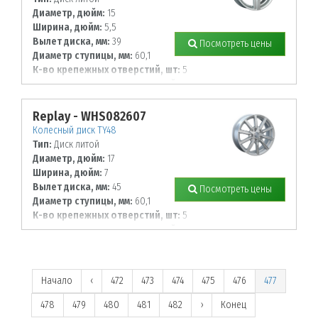
Диаметр, дюйм:
15
Ширина, дюйм:
5,5
Вылет диска, мм:
39
Посмотреть цены
Диаметр ступицы, мм:
60,1
К-во крепежных отверстий, шт:
5
Диаметр располож. отверстий, мм:
114,3
Replay - WHS082607
Колесный диск TY48
Тип:
Диск литой
Диаметр, дюйм:
17
Ширина, дюйм:
7
Вылет диска, мм:
45
Посмотреть цены
Диаметр ступицы, мм:
60,1
К-во крепежных отверстий, шт:
5
Диаметр располож. отверстий, мм:
114,3
Начало
‹
472
473
474
475
476
477
478
479
480
481
482
›
Конец