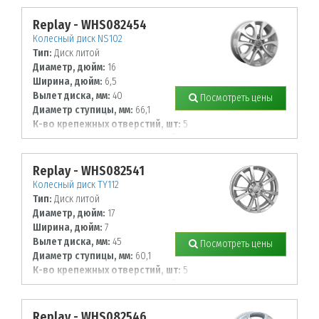
114,3
Replay - WHS082454
Колесный диск NS102
Тип:
Диск литой
Диаметр, дюйм:
16
Ширина, дюйм:
6,5
Вылет диска, мм:
40
Посмотреть цены
Диаметр ступицы, мм:
66,1
К-во крепежных отверстий, шт:
5
Диаметр располож. отверстий, мм:
114,3
Replay - WHS082541
Колесный диск TY112
Тип:
Диск литой
Диаметр, дюйм:
17
Ширина, дюйм:
7
Вылет диска, мм:
45
Посмотреть цены
Диаметр ступицы, мм:
60,1
К-во крепежных отверстий, шт:
5
Диаметр располож. отверстий, мм:
114,3
Replay - WHS082546