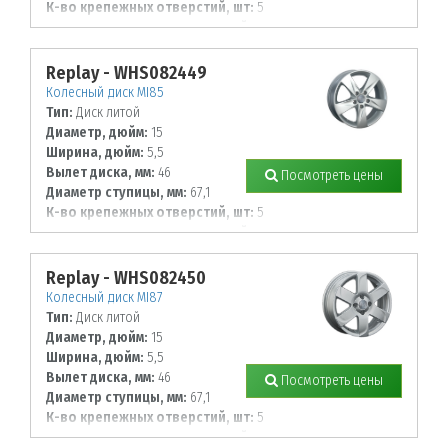
К-во крепежных отверстий, шт:
5
Диаметр располож. отверстий, мм:
114,3
Replay - WHS082449
Колесный диск MI85
Тип:
Диск литой
Диаметр, дюйм:
15
Ширина, дюйм:
5,5
Вылет диска, мм:
46
Посмотреть цены
Диаметр ступицы, мм:
67,1
К-во крепежных отверстий, шт:
5
Диаметр располож. отверстий, мм:
114,3
Replay - WHS082450
Колесный диск MI87
Тип:
Диск литой
Диаметр, дюйм:
15
Ширина, дюйм:
5,5
Вылет диска, мм:
46
Посмотреть цены
Диаметр ступицы, мм:
67,1
К-во крепежных отверстий, шт:
5
Диаметр располож. отверстий, мм: