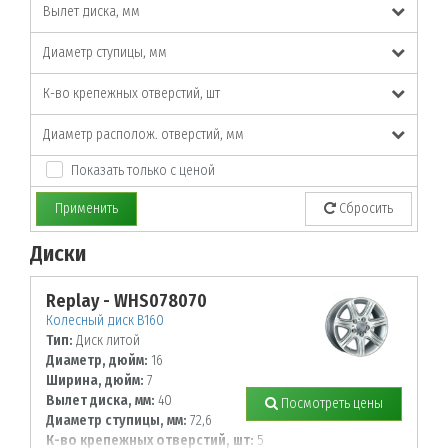
Вылет диска, мм
Диаметр ступицы, мм
К-во крепежных отверстий, шт
Диаметр располож. отверстий, мм
Показать только с ценой
Применить
Сбросить
Диски
По заданным параметрам товары не найдены!
Replay - WHS078070
Колесный диск B160
Тип:
Диск литой
Диаметр, дюйм:
16
Ширина, дюйм:
7
Вылет диска, мм:
40
Посмотреть цены
Диаметр ступицы, мм:
72,6
К-во крепежных отверстий, шт:
5