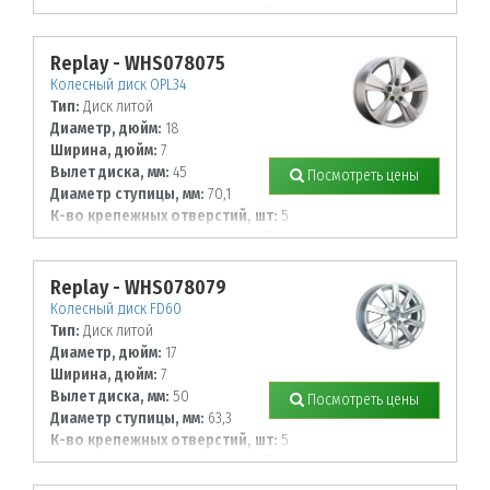
Диаметр располож. отверстий, мм:
120
Replay - WHS078075
Колесный диск OPL34
Тип:
Диск литой
Диаметр, дюйм:
18
Ширина, дюйм:
7
Вылет диска, мм:
45
Посмотреть цены
Диаметр ступицы, мм:
70,1
К-во крепежных отверстий, шт:
5
Диаметр располож. отверстий, мм:
115
Replay - WHS078079
Колесный диск FD60
Тип:
Диск литой
Диаметр, дюйм:
17
Ширина, дюйм:
7
Вылет диска, мм:
50
Посмотреть цены
Диаметр ступицы, мм:
63,3
К-во крепежных отверстий, шт:
5
Диаметр располож. отверстий, мм:
108