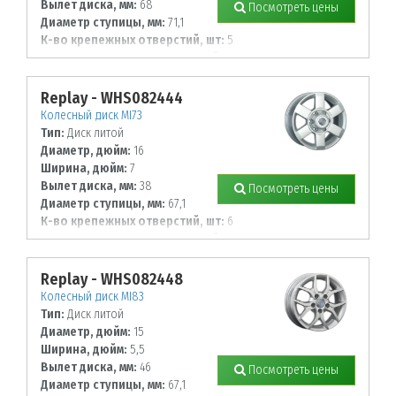
Вылет диска, мм:
68
Посмотреть цены
Диаметр ступицы, мм:
71,1
К-во крепежных отверстий, шт:
5
Диаметр располож. отверстий, мм:
118
Replay - WHS082444
Колесный диск MI73
Тип:
Диск литой
Диаметр, дюйм:
16
Ширина, дюйм:
7
Вылет диска, мм:
38
Посмотреть цены
Диаметр ступицы, мм:
67,1
К-во крепежных отверстий, шт:
6
Диаметр располож. отверстий, мм:
139,7
Replay - WHS082448
Колесный диск MI83
Тип:
Диск литой
Диаметр, дюйм:
15
Ширина, дюйм:
5,5
Вылет диска, мм:
46
Посмотреть цены
Диаметр ступицы, мм:
67,1