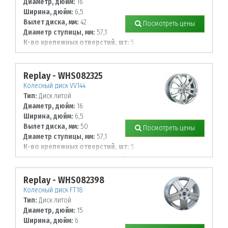
Диаметр, дюйм:
16
Ширина, дюйм:
6,5
Вылет диска, мм:
42
Посмотреть цены
Диаметр ступицы, мм:
57,1
К-во крепежных отверстий, шт:
5
Диаметр располож. отверстий, мм:
112
Replay - WHS082325
Колесный диск VV144
Тип:
Диск литой
Диаметр, дюйм:
16
Ширина, дюйм:
6,5
Вылет диска, мм:
50
Посмотреть цены
Диаметр ступицы, мм:
57,1
К-во крепежных отверстий, шт:
5
Диаметр располож. отверстий, мм:
112
Replay - WHS082398
Колесный диск FT18
Тип:
Диск литой
Диаметр, дюйм:
15
Ширина, дюйм:
6