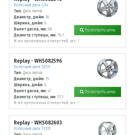
Колесный диск CI34
Тип:
Диск литой
Диаметр, дюйм:
16
Ширина, дюйм:
6
Вылет диска, мм:
68
Посмотреть цены
Диаметр ступицы, мм:
78,1
К-во крепежных отверстий, шт:
5
Диаметр располож. отверстий, мм:
130
Replay - WHS082596
Колесный диск SK59
Тип:
Диск литой
Диаметр, дюйм:
15
Ширина, дюйм:
6
Вылет диска, мм:
47
Посмотреть цены
Диаметр ступицы, мм:
57,1
К-во крепежных отверстий, шт:
5
Диаметр располож. отверстий, мм:
112
Replay - WHS082603
Колесный диск TY135
Тип:
Диск литой