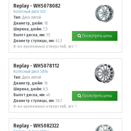
Replay - WHS078082
Колесный диск V23
Тип:
Диск литой
Диаметр, дюйм:
18
Ширина, дюйм:
7,5
Вылет диска, мм:
55
Посмотреть цены
Диаметр ступицы, мм:
63,3
К-во крепежных отверстий, шт:
5
Диаметр располож. отверстий, мм:
108
Replay - WHS078112
Колесный диск SB14
Тип:
Диск литой
Диаметр, дюйм:
16
Ширина, дюйм:
6,5
Вылет диска, мм:
48
Посмотреть цены
Диаметр ступицы, мм:
56,1
К-во крепежных отверстий, шт:
5
Диаметр располож. отверстий, мм:
100
Replay - WHS082322