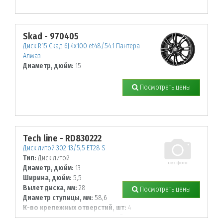
Skad - 970405
Диск R15 Скад 6J 4х100 et48/54.1 Пантера
Алмаз
Диаметр, дюйм:
15
Посмотреть цены
Tech line - RD830222
Диск литой 302 13/5,5 ET28 S
Тип:
Диск литой
Диаметр, дюйм:
13
Ширина, дюйм:
5,5
Вылет диска, мм:
28
Посмотреть цены
Диаметр ступицы, мм:
58,6
К-во крепежных отверстий, шт:
4
Диаметр располож. отверстий, мм: