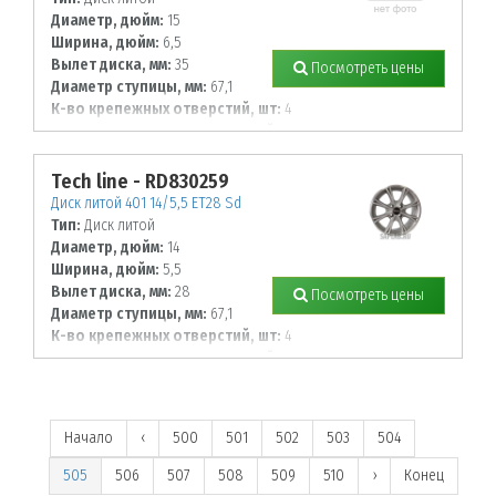
Диаметр, дюйм:
15
Ширина, дюйм:
6,5
Вылет диска, мм:
35
Посмотреть цены
Диаметр ступицы, мм:
67,1
К-во крепежных отверстий, шт:
4
Диаметр располож. отверстий, мм:
114,3
Tech line - RD830259
Диск литой 401 14/5,5 ET28 Sd
Тип:
Диск литой
Диаметр, дюйм:
14
Ширина, дюйм:
5,5
Вылет диска, мм:
28
Посмотреть цены
Диаметр ступицы, мм:
67,1
К-во крепежных отверстий, шт:
4
Диаметр располож. отверстий, мм:
100
Начало
‹
500
501
502
503
504
505
506
507
508
509
510
›
Конец