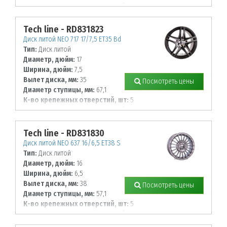
Диаметр располож. отверстий, мм:
114,3
Tech line - RD831823
Диск литой NEO 717 17/7,5 ET35 Bd
Тип:
Диск литой
Диаметр, дюйм:
17
Ширина, дюйм:
7,5
Вылет диска, мм:
35
Посмотреть цены
Диаметр ступицы, мм:
67,1
К-во крепежных отверстий, шт:
5
Диаметр располож. отверстий, мм:
114,3
Tech line - RD831830
Диск литой NEO 637 16/6,5 ET38 S
Тип:
Диск литой
Диаметр, дюйм:
16
Ширина, дюйм:
6,5
Вылет диска, мм:
38
Посмотреть цены
Диаметр ступицы, мм:
57,1
К-во крепежных отверстий, шт:
5
Диаметр располож. отверстий, мм:
112