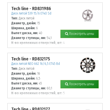
100
Tech line - RD831986
Диск литой 539 15/6 ET40 Sd
Тип:
Диск литой
Диаметр, дюйм:
15
Ширина, дюйм:
6
Вылет диска, мм:
40
Посмотреть цены
Диаметр ступицы, мм:
54,1
К-во крепежных отверстий, шт:
4
Диаметр располож. отверстий, мм:
100
Tech line - RD832175
Диск литой NEO 662 16/6,5 ET45 Bd
Тип:
Диск литой
Диаметр, дюйм:
16
Ширина, дюйм:
6,5
Вылет диска, мм:
45
Посмотреть цены
Диаметр ступицы, мм:
60,1
К-во крепежных отверстий, шт:
5
Диаметр располож. отверстий, мм:
114,3
Tech line - RD832177