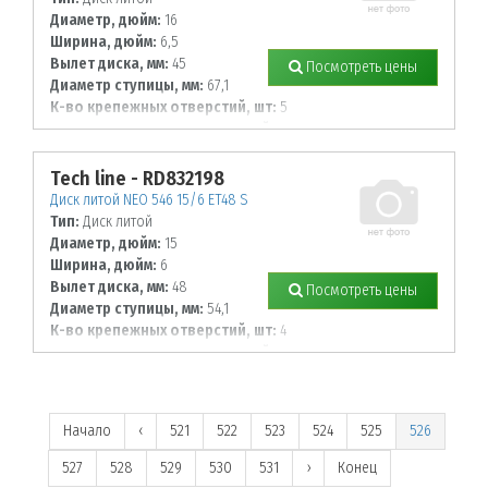
Диаметр, дюйм:
16
Ширина, дюйм:
6,5
Вылет диска, мм:
45
Посмотреть цены
Диаметр ступицы, мм:
67,1
К-во крепежных отверстий, шт:
5
Диаметр располож. отверстий, мм:
114,3
Tech line - RD832198
Диск литой NEO 546 15/6 ET48 S
Тип:
Диск литой
Диаметр, дюйм:
15
Ширина, дюйм:
6
Вылет диска, мм:
48
Посмотреть цены
Диаметр ступицы, мм:
54,1
К-во крепежных отверстий, шт:
4
Диаметр располож. отверстий, мм:
100
Начало
‹
521
522
523
524
525
526
527
528
529
530
531
›
Конец