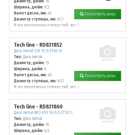
Диаметр, дюйм:
16
Ширина, дюйм:
6,5
Вылет диска, мм:
45
Посмотреть цены
Диаметр ступицы, мм:
67,1
К-во крепежных отверстий, шт:
5
Диаметр располож. отверстий, мм:
114,3
Tech line - RD831852
Диск литой 539 15/6 ET40 Gr
Тип:
Диск литой
Диаметр, дюйм:
15
Ширина, дюйм:
6
Вылет диска, мм:
40
Посмотреть цены
Диаметр ступицы, мм:
60,1
К-во крепежных отверстий, шт:
4
Диаметр располож. отверстий, мм:
100
Tech line - RD831860
Диск литой NEO 659 16/6,5 ET50 S
Тип:
Диск литой
Диаметр, дюйм:
16
Ширина, дюйм:
6,5