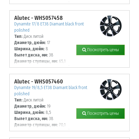
К-во крепежных отверстий, шт:
5
Диаметр располож. отверстий, мм:
100
Alutec - WHS057458
Dynamite 17/8 ET38 Diamant black front
polished
Тип:
Диск литой
Диаметр, дюйм:
17
Ширина, дюйм:
8
Посмотреть цены
Вылет диска, мм:
38
Диаметр ступицы, мм:
65,1
К-во крепежных отверстий, шт:
5
Диаметр располож. отверстий, мм:
110
Alutec - WHS057460
Dynamite 19/8,5 ET38 Diamant black front
polished
Тип:
Диск литой
Диаметр, дюйм:
19
Ширина, дюйм:
8,5
Посмотреть цены
Вылет диска, мм:
38
Диаметр ступицы, мм:
70,1
К-во крепежных отверстий, шт:
5
Диаметр располож. отверстий, мм: