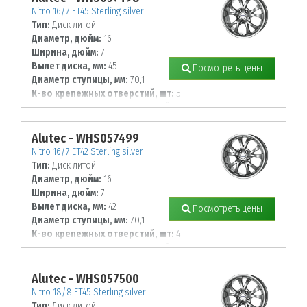
Nitro 16/7 ET45 Sterling silver
Тип:
Диск литой
Диаметр, дюйм:
16
Ширина, дюйм:
7
Вылет диска, мм:
45
Посмотреть цены
Диаметр ступицы, мм:
70,1
К-во крепежных отверстий, шт:
5
Диаметр располож. отверстий, мм:
112
Alutec - WHS057499
Nitro 16/7 ET42 Sterling silver
Тип:
Диск литой
Диаметр, дюйм:
16
Ширина, дюйм:
7
Вылет диска, мм:
42
Посмотреть цены
Диаметр ступицы, мм:
70,1
К-во крепежных отверстий, шт:
4
Диаметр располож. отверстий, мм:
114,3
Alutec - WHS057500
Nitro 18/8 ET45 Sterling silver
Тип:
Диск литой