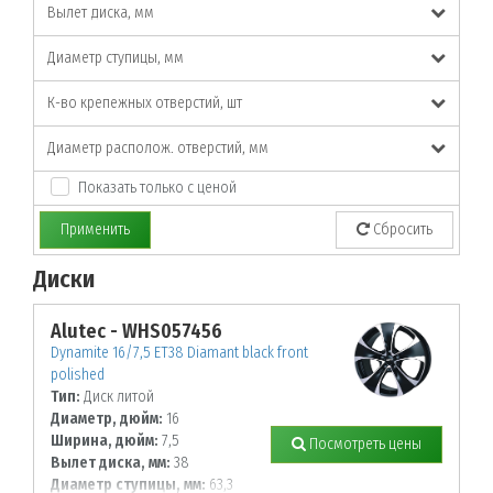
Вылет диска, мм
Диаметр ступицы, мм
К-во крепежных отверстий, шт
Диаметр располож. отверстий, мм
Показать только с ценой
Применить
Сбросить
Диски
По заданным параметрам товары не найдены!
Alutec - WHS057456
Dynamite 16/7,5 ET38 Diamant black front
polished
Тип:
Диск литой
Диаметр, дюйм:
16
Ширина, дюйм:
7,5
Посмотреть цены
Вылет диска, мм:
38
Диаметр ступицы, мм:
63,3