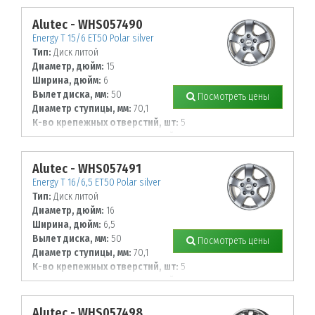
130
Alutec - WHS057490
Energy T 15/6 ET50 Polar silver
Тип:
Диск литой
Диаметр, дюйм:
15
Ширина, дюйм:
6
Вылет диска, мм:
50
Посмотреть цены
Диаметр ступицы, мм:
70,1
К-во крепежных отверстий, шт:
5
Диаметр располож. отверстий, мм:
112
Alutec - WHS057491
Energy T 16/6,5 ET50 Polar silver
Тип:
Диск литой
Диаметр, дюйм:
16
Ширина, дюйм:
6,5
Вылет диска, мм:
50
Посмотреть цены
Диаметр ступицы, мм:
70,1
К-во крепежных отверстий, шт:
5
Диаметр располож. отверстий, мм:
112
Alutec - WHS057498