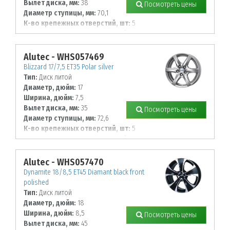
Вылет диска, мм:
38
Посмотреть цены
Диаметр ступицы, мм:
70,1
К-во крепежных отверстий, шт:
5
Диаметр располож. отверстий, мм:
112
Alutec - WHS057469
Blizzard 17/7,5 ET35 Polar silver
Тип:
Диск литой
Диаметр, дюйм:
17
Ширина, дюйм:
7,5
Вылет диска, мм:
35
Посмотреть цены
Диаметр ступицы, мм:
72,6
К-во крепежных отверстий, шт:
5
Диаметр располож. отверстий, мм:
120
Alutec - WHS057470
Dynamite 18/8,5 ET45 Diamant black front
polished
Тип:
Диск литой
Диаметр, дюйм:
18
Ширина, дюйм:
8,5
Посмотреть цены
Вылет диска, мм:
45