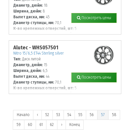
Диаметр, дюйм:
18
Ширина, дюйм:
8
Вылет диска, мм:
45
Посмотреть цены
Диаметр ступицы, мм:
70,1
К-во крепежных отверстий, шт:
5
Диаметр располож. отверстий, мм:
112
Alutec - WHS057501
Nitro 15/6,5 ET44 Sterling silver
Тип:
Диск литой
Диаметр, дюйм:
15
Ширина, дюйм:
6,5
Вылет диска, мм:
44
Посмотреть цены
Диаметр ступицы, мм:
70,1
К-во крепежных отверстий, шт:
5
Диаметр располож. отверстий, мм:
114,3
Начало
‹
52
53
54
55
56
57
58
59
60
61
62
›
Конец