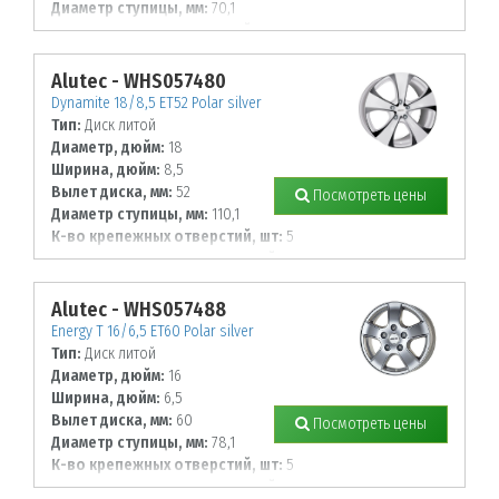
Диаметр ступицы, мм:
70,1
К-во крепежных отверстий, шт:
5
Диаметр располож. отверстий, мм:
108
Alutec - WHS057480
Dynamite 18/8,5 ET52 Polar silver
Тип:
Диск литой
Диаметр, дюйм:
18
Ширина, дюйм:
8,5
Вылет диска, мм:
52
Посмотреть цены
Диаметр ступицы, мм:
110,1
К-во крепежных отверстий, шт:
5
Диаметр располож. отверстий, мм:
150
Alutec - WHS057488
Energy T 16/6,5 ET60 Polar silver
Тип:
Диск литой
Диаметр, дюйм:
16
Ширина, дюйм:
6,5
Вылет диска, мм:
60
Посмотреть цены
Диаметр ступицы, мм:
78,1
К-во крепежных отверстий, шт:
5
Диаметр располож. отверстий, мм: