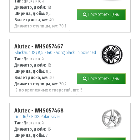
Тип:
Диск литой
Диаметр, дюйм:
18
Ширина, дюйм:
8,5
Посмотреть цены
Вылет диска, мм:
40
Диаметр ступицы, мм:
70,1
К-во крепежных отверстий, шт:
5
Диаметр располож. отверстий, мм:
114,3
Alutec - WHS057467
BlackSun 18/8,5 ET40 Racing black lip polished
Тип:
Диск литой
Диаметр, дюйм:
18
Ширина, дюйм:
8,5
Вылет диска, мм:
40
Посмотреть цены
Диаметр ступицы, мм:
70,2
К-во крепежных отверстий, шт:
5
Диаметр располож. отверстий, мм:
115
Alutec - WHS057468
Grip 16/7 ET38 Polar silver
Тип:
Диск литой
Диаметр, дюйм:
16
Ширина, дюйм:
7