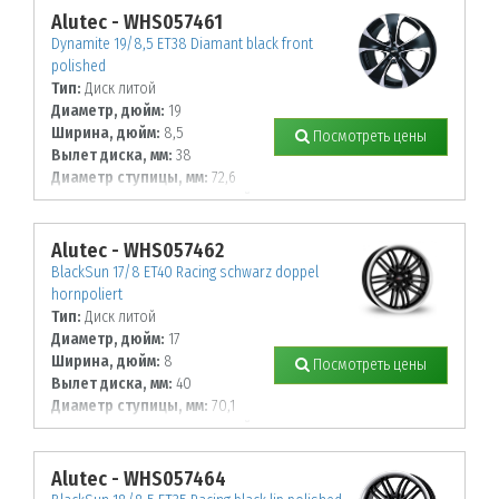
114,3
Alutec - WHS057461
Dynamite 19/8,5 ET38 Diamant black front
polished
Тип:
Диск литой
Диаметр, дюйм:
19
Ширина, дюйм:
8,5
Посмотреть цены
Вылет диска, мм:
38
Диаметр ступицы, мм:
72,6
К-во крепежных отверстий, шт:
5
Диаметр располож. отверстий, мм:
120
Alutec - WHS057462
BlackSun 17/8 ET40 Racing schwarz doppel
hornpoliert
Тип:
Диск литой
Диаметр, дюйм:
17
Ширина, дюйм:
8
Посмотреть цены
Вылет диска, мм:
40
Диаметр ступицы, мм:
70,1
К-во крепежных отверстий, шт:
5
Диаметр располож. отверстий, мм:
114,3
Alutec - WHS057464