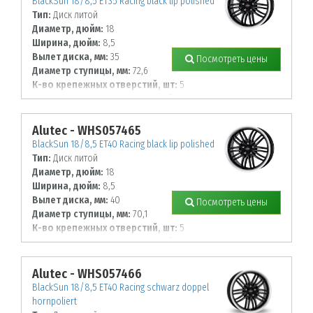
BlackSun 18/8,5 ET35 Racing black lip polished
Тип:
Диск литой
Диаметр, дюйм:
18
Ширина, дюйм:
8,5
Вылет диска, мм:
35
Посмотреть цены
Диаметр ступицы, мм:
72,6
К-во крепежных отверстий, шт:
5
Диаметр располож. отверстий, мм:
120
Alutec - WHS057465
BlackSun 18/8,5 ET40 Racing black lip polished
Тип:
Диск литой
Диаметр, дюйм:
18
Ширина, дюйм:
8,5
Вылет диска, мм:
40
Посмотреть цены
Диаметр ступицы, мм:
70,1
К-во крепежных отверстий, шт:
5
Диаметр располож. отверстий, мм:
108
Alutec - WHS057466
BlackSun 18/8,5 ET40 Racing schwarz doppel
hornpoliert