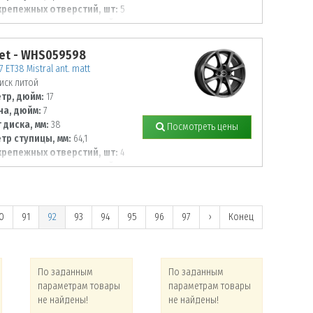
крепежных отверстий, шт:
5
тр располож. отверстий, мм:
et - WHS059598
7 ET38 Mistral ant. matt
иск литой
тр, дюйм:
17
а, дюйм:
7
 диска, мм:
38
Посмотреть цены
тр ступицы, мм:
64,1
крепежных отверстий, шт:
4
тр располож. отверстий, мм:
0
91
92
93
94
95
96
97
›
Конец
По заданным
По заданным
По
параметрам товары
параметрам товары
па
не найдены!
не найдены!
не 