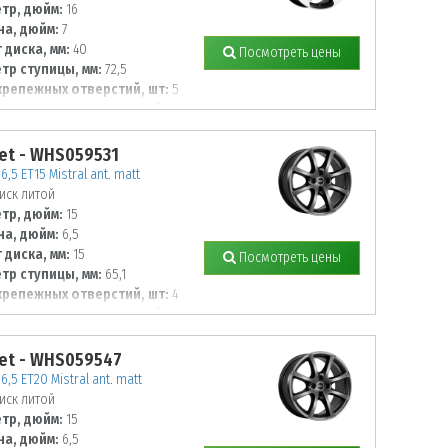
тр, дюйм:
16
а, дюйм:
7
 диска, мм:
40
Посмотреть цены
тр ступицы, мм:
72,5
крепежных отверстий, шт:
5
тр располож. отверстий, мм:
et - WHS059531
6,5 ET15 Mistral ant. matt
иск литой
тр, дюйм:
15
а, дюйм:
6,5
 диска, мм:
15
Посмотреть цены
тр ступицы, мм:
65,1
крепежных отверстий, шт:
4
тр располож. отверстий, мм:
et - WHS059547
6,5 ET20 Mistral ant. matt
иск литой
тр, дюйм:
15
а, дюйм:
6,5