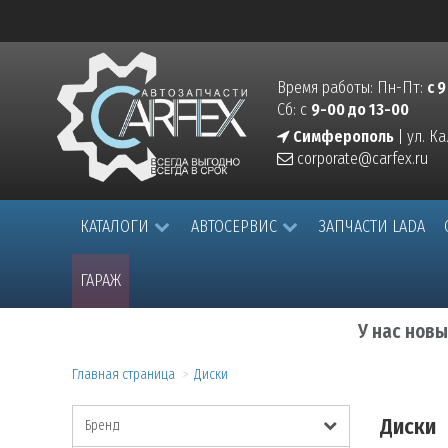
Время работы: Пн-Пт:
с 9
Сб: с
9-00 до 13-00
Симферополь
| ул. К
corporate@carfex.ru
КАТАЛОГИ
АВТОСЕРВИС
ЗАПЧАСТИ LADA
ГАРАЖ
У нас нов
Главная страница
Диски
Диски
Бренд