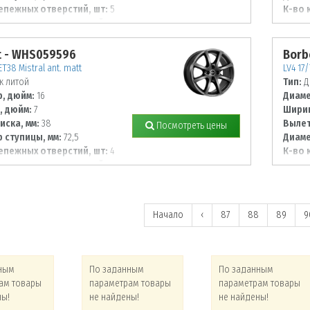
епежных отверстий, шт:
5
К-во 
 располож. отверстий, мм:
Диаме
110
t - WHS059596
Borb
ET38 Mistral ant. matt
LV4 17/
к литой
Тип:
Д
, дюйм:
16
Диаме
, дюйм:
7
Ширин
иска, мм:
38
Вылет
Посмотреть цены
 ступицы, мм:
72,5
Диаме
епежных отверстий, шт:
4
К-во 
 располож. отверстий, мм:
Диаме
98
Начало
‹
87
88
89
9
ным
По заданным
По заданным
ам товары
параметрам товары
параметрам товары
ны!
не найдены!
не найдены!