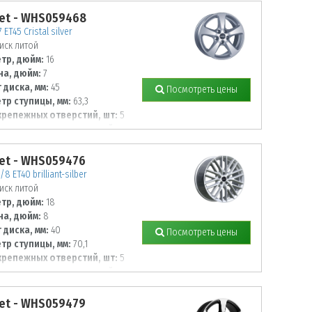
et - WHS059468
 ET45 Cristal silver
иск литой
тр, дюйм:
16
а, дюйм:
7
 диска, мм:
45
Посмотреть цены
тр ступицы, мм:
63,3
крепежных отверстий, шт:
5
тр располож. отверстий, мм:
et - WHS059476
8 ET40 brilliant-silber
иск литой
тр, дюйм:
18
а, дюйм:
8
 диска, мм:
40
Посмотреть цены
тр ступицы, мм:
70,1
крепежных отверстий, шт:
5
тр располож. отверстий, мм:
et - WHS059479