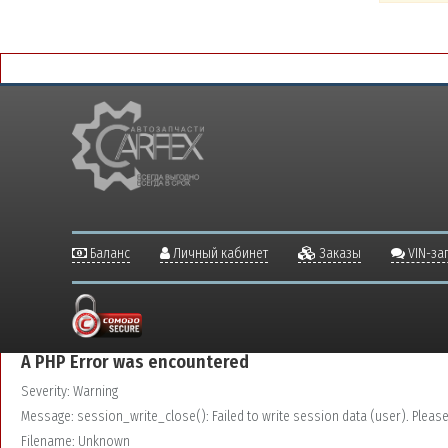
Баланс
Личный кабинет
Заказы
VIN-за
A PHP Error was encountered
Severity: Warning
Message: session_write_close(): Failed to write session data (user). Please v
Filename: Unknown