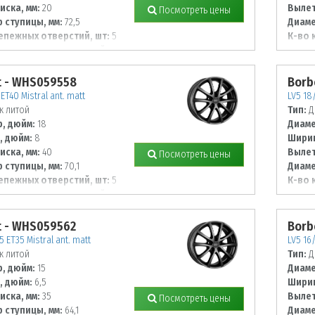
иска, мм:
20
Вылет
Посмотреть цены
 ступицы, мм:
72,5
Диаме
епежных отверстий, шт:
5
К-во 
 располож. отверстий, мм:
Диаме
108
t - WHS059558
Borb
ET40 Mistral ant. matt
LV5 18/
к литой
Тип:
Д
, дюйм:
18
Диаме
, дюйм:
8
Ширин
иска, мм:
40
Вылет
Посмотреть цены
 ступицы, мм:
70,1
Диаме
епежных отверстий, шт:
5
К-во 
 располож. отверстий, мм:
Диаме
120
t - WHS059562
Borb
5 ET35 Mistral ant. matt
LV5 16/
к литой
Тип:
Д
, дюйм:
15
Диаме
, дюйм:
6,5
Ширин
иска, мм:
35
Вылет
Посмотреть цены
 ступицы, мм:
64,1
Диаме