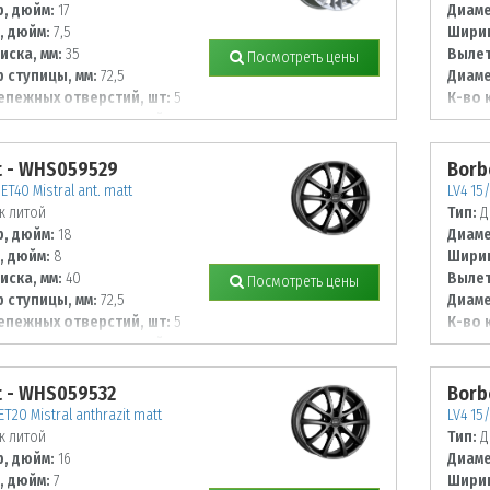
, дюйм:
17
Диаме
, дюйм:
7,5
Ширин
иска, мм:
35
Вылет
Посмотреть цены
 ступицы, мм:
72,5
Диаме
епежных отверстий, шт:
5
К-во 
 располож. отверстий, мм:
Диаме
114,3
t - WHS059529
Borb
ET40 Mistral ant. matt
LV4 15/
к литой
Тип:
Д
, дюйм:
18
Диаме
, дюйм:
8
Ширин
иска, мм:
40
Вылет
Посмотреть цены
 ступицы, мм:
72,5
Диаме
епежных отверстий, шт:
5
К-во 
 располож. отверстий, мм:
Диаме
108
t - WHS059532
Borb
ET20 Mistral anthrazit matt
LV4 15/
к литой
Тип:
Д
, дюйм:
16
Диаме
, дюйм:
7
Ширин