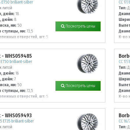
ET50 brilliant-silber
CC 17/
к литой
Тип:
Д
, дюйм:
18
Диаме
, дюйм:
8
Ширин
иска, мм:
50
Вылет
Посмотреть цены
 ступицы, мм:
72,5
Диаме
епежных отверстий, шт:
5
К-во 
 располож. отверстий, мм:
Диаме
114,3
t - WHS059485
Borb
ET50 brilliant-silber
CC 17/
к литой
Тип:
Д
, дюйм:
16
Диаме
, дюйм:
7
Ширин
иска, мм:
50
Вылет
Посмотреть цены
 ступицы, мм:
72,5
Диаме
епежных отверстий, шт:
5
К-во 
 располож. отверстий, мм:
Диаме
120
t - WHS059493
Borb
5 ET35 brilliant-silber
CC 16/
к литой
Тип:
Д