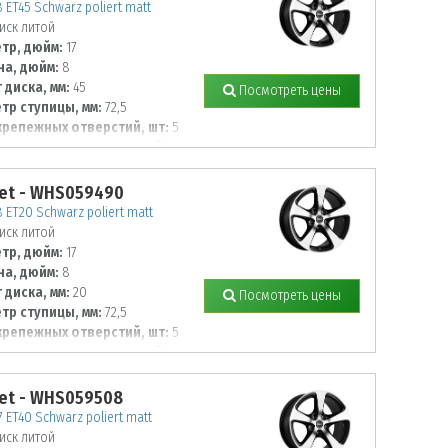
8 ET45 Schwarz poliert matt
иск литой
тр, дюйм:
17
а, дюйм:
8
 диска, мм:
45
Посмотреть цены
тр ступицы, мм:
72,5
крепежных отверстий, шт:
5
тр располож. отверстий, мм:
et - WHS059490
8 ET20 Schwarz poliert matt
иск литой
тр, дюйм:
17
а, дюйм:
8
 диска, мм:
20
Посмотреть цены
тр ступицы, мм:
72,5
крепежных отверстий, шт:
5
тр располож. отверстий, мм:
et - WHS059508
7 ET40 Schwarz poliert matt
иск литой