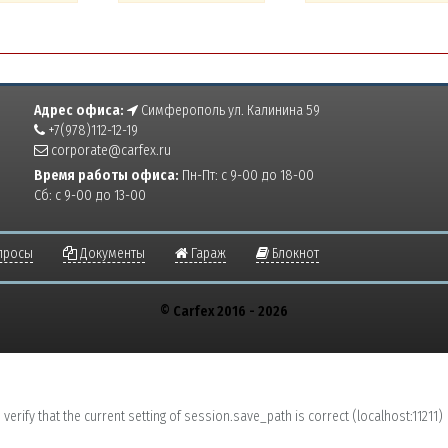
Адрес офиса:
Симферополь ул. Калинина 59
+7(978)112-12-19
corporate@carfex.ru
Время работы офиса:
Пн-Пт: с 9-00 до 18-00
Сб: с 9-00 до 13-00
просы
Документы
Гараж
Блокнот
© Carfex 2016 - 2026
erify that the current setting of session.save_path is correct (localhost:11211)