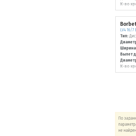
К-во кр
Диаметр
100
Borbe
LV4 16/7 
Тип:
Дис
Диаметр
Ширина
Вылет д
Диаметр
К-во кр
Диаметр
108
По заданным
По заданным
По задан
параметрам товары
параметрам товары
параметр
не найдены!
не найдены!
не найде