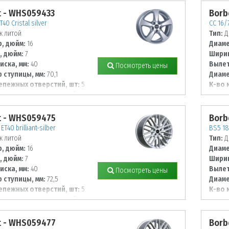
t - WHS059433
Borb
T40 Cristal silver
CC 16/7
к литой
Тип:
Д
, дюйм:
16
Диаме
, дюйм:
7
Ширин
иска, мм:
40
Вылет
Посмотреть цены
 ступицы, мм:
70,1
Диаме
епежных отверстий, шт:
5
К-во 
 располож. отверстий, мм:
Диаме
108
t - WHS059475
Borb
ET40 brilliant-silber
BS5 18/
к литой
Тип:
Д
, дюйм:
16
Диаме
, дюйм:
7
Ширин
иска, мм:
40
Вылет
Посмотреть цены
 ступицы, мм:
72,5
Диаме
епежных отверстий, шт:
5
К-во 
 располож. отверстий, мм:
Диаме
115
t - WHS059477
Borb