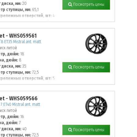
 диска, мм:
20
Посмотреть цены
тр ступицы, мм:
65,1
крепежных отверстий, шт:
4
тр располож. отверстий, мм:
et - WHS059561
8 ET35 Mistral ant. matt
иск литой
тр, дюйм:
18
а, дюйм:
8
 диска, мм:
35
Посмотреть цены
тр ступицы, мм:
72,5
крепежных отверстий, шт:
5
тр располож. отверстий, мм:
et - WHS059566
7 ET40 Mistral ant. matt
иск литой
тр, дюйм:
16
а, дюйм:
7
 диска, мм:
40
Посмотреть цены
тр ступицы, мм:
72,5