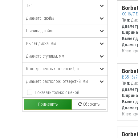
Тип
Borbe
CC 16/7 E
Диаметр, дюйм
Тип:
Дис
Диаметр
Ширина, дюйм
Ширина
Вылет д
Вылет диска, мм
Диаметр
К-во кр
Диаметр ступицы, мм
Диаметр
115
К-во крепежных отверстий, шт
Borbe
BS5 16/7 
Диаметр располож. отверстий, мм
Тип:
Дис
Диаметр
Показать только с ценой
Ширина
Вылет д
Применить
Сбросить
Диаметр
К-во кр
Диаметр
114,3
Borbe