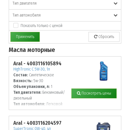
Тип двигателя
Тип автомобиля
Показать только с ценой
Применить
Сбросить
Масла моторные
По заданным параметрам товары не найдены!
Aral - 4003116105894
HighTronic C 5W-30, 1л
Состав:
Синтетическое
Вязкость:
5w-30
Объем упаковки, л:
1
Тип двигателя:
Бензиновый/
Посмотреть цены
дизельный
Тип автомобиля:
Легковой
Aral - 4003116204597
SuperTronic 0W-40, 4л