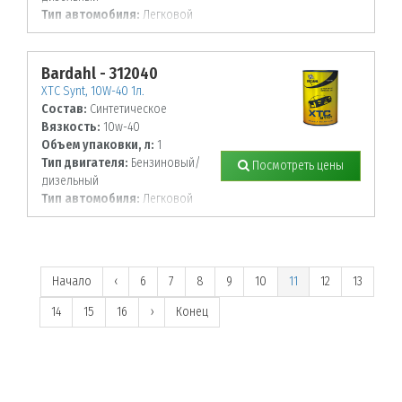
Тип автомобиля:
Легковой
Bardahl - 312040
XTC Synt, 10W-40 1л.
Состав:
Синтетическое
Вязкость:
10w-40
Объем упаковки, л:
1
Тип двигателя:
Бензиновый/
Посмотреть цены
дизельный
Тип автомобиля:
Легковой
Начало
‹
6
7
8
9
10
11
12
13
14
15
16
›
Конец