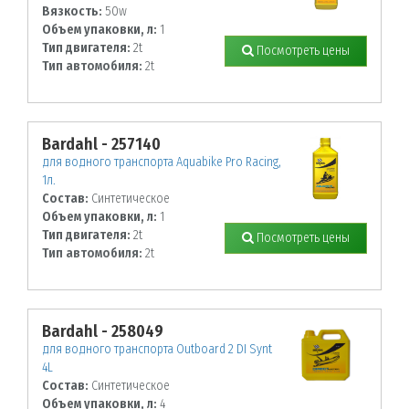
Вязкость:
50w
Объем упаковки, л:
1
Тип двигателя:
2t
Посмотреть цены
Тип автомобиля:
2t
Bardahl - 257140
для водного транспорта Aquabike Pro Racing,
1л.
Состав:
Синтетическое
Объем упаковки, л:
1
Тип двигателя:
2t
Посмотреть цены
Тип автомобиля:
2t
Bardahl - 258049
для водного транспорта Outboard 2 DI Synt
4L
Состав:
Синтетическое
Объем упаковки, л:
4