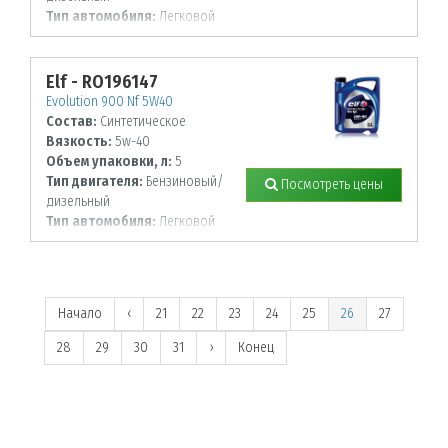
Тип автомобиля:
Легковой
Elf - RO196147
Evolution 900 Nf 5W40
Состав:
Синтетическое
Вязкость:
5w-40
Объем упаковки, л:
5
Тип двигателя:
Бензиновый/
Посмотреть цены
дизельный
Тип автомобиля:
Легковой
Начало
‹
21
22
23
24
25
26
27
28
29
30
31
›
Конец