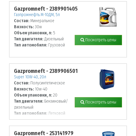
Gazpromneft - 2389901405
Газпромнефть М-10ДМ, 5л
Состав:
Минеральное
Вязкость:
30w
Объем упаковки, л:
5
Тип двигателя:
Дизельный
Посмотреть цены
Тип автомобиля:
Грузовой
Gazpromneft - 2389906501
Super 10W-40, 20л
Состав:
Полусинтетическое
Вязкость:
10w-40
Объем упаковки, л:
20
Тип двигателя:
Бензиновый/
Посмотреть цены
дизельный
Тип автомобиля:
Легковой
Gazpromneft - 253141979