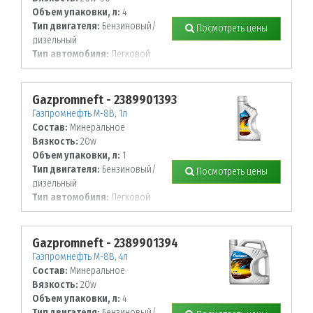
Объем упаковки, л:
4
Тип двигателя:
Бензиновый/
Посмотреть цены
дизельный
Тип автомобиля:
Легковой
Gazpromneft - 2389901393
Газпромнефть М-8В, 1л
Состав:
Минеральное
Вязкость:
20w
Объем упаковки, л:
1
Тип двигателя:
Бензиновый/
Посмотреть цены
дизельный
Тип автомобиля:
Легковой
Gazpromneft - 2389901394
Газпромнефть М-8В, 4л
Состав:
Минеральное
Вязкость:
20w
Объем упаковки, л:
4
Тип двигателя:
Бензиновый/