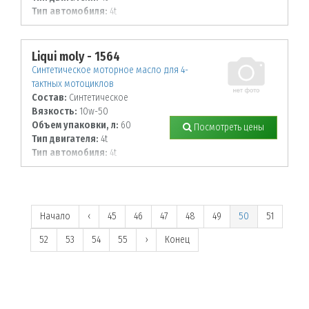
Тип автомобиля:
4t
Liqui moly - 1564
Синтетическое моторное масло для 4-
тактных мотоциклов
Состав:
Синтетическое
Вязкость:
10w-50
Объем упаковки, л:
60
Посмотреть цены
Тип двигателя:
4t
Тип автомобиля:
4t
Начало
‹
45
46
47
48
49
50
51
52
53
54
55
›
Конец