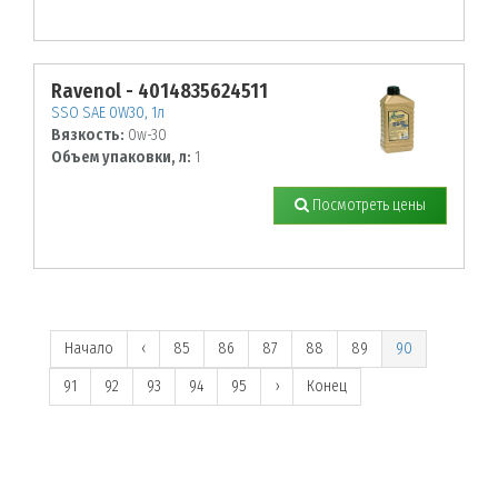
Ravenol - 4014835624511
SSO SAE 0W30, 1л
Вязкость:
0w-30
Объем упаковки, л:
1
Посмотреть цены
Начало
‹
85
86
87
88
89
90
91
92
93
94
95
›
Конец