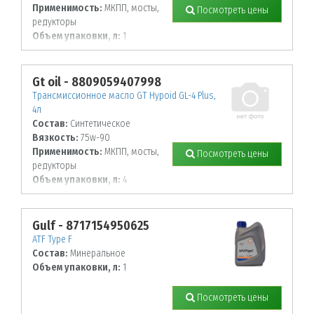
Применимость:
МКПП, мосты,
Посмотреть цены
редукторы
Объем упаковки, л:
1
Gt oil - 8809059407998
Трансмиссионное масло GT Hypoid GL-4 Plus,
4л
Состав:
Синтетическое
Вязкость:
75w-90
Применимость:
МКПП, мосты,
Посмотреть цены
редукторы
Объем упаковки, л:
4
Gulf - 8717154950625
ATF Type F
Состав:
Минеральное
Объем упаковки, л:
1
Посмотреть цены