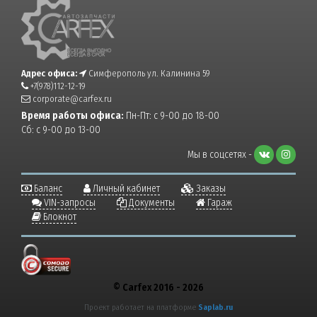
Адрес офиса:
Симферополь ул. Калинина 59
+7(978)112-12-19
corporate@carfex.ru
Время работы офиса:
Пн-Пт: с 9-00 до 18-00
Сб: с 9-00 до 13-00
Мы в соцсетях -
Баланс
Личный кабинет
Заказы
VIN-запросы
Документы
Гараж
Блокнот
© Carfex 2016 - 2026
Проект работает на платформе
Saplab.ru