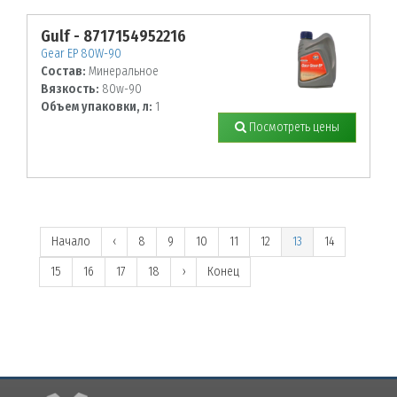
Gulf - 8717154952216
Gear EP 80W-90
Состав:
Минеральное
Вязкость:
80w-90
Объем упаковки, л:
1
Посмотреть цены
Начало
‹
8
9
10
11
12
13
14
15
16
17
18
›
Конец