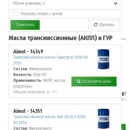
Объем упаковки, л
Показать только с ценой
Применить
Сбросить
Масла трансмиссионные (АКПП) и ГУР
Aimol - 14349
Трансмиссионное масло Supergear 80W-90
205л
Состав:
Минеральное
Вязкость:
80w-90
Применимость:
МКПП, мосты,
Посмотреть цены
редукторы
Объем упаковки, л:
205
PETRONAS - 18281619
SYNTIUM 3000 AV 5W-40 1L
Aimol - 14351
Трансмиссионное масло Axle Oil GL-5 80W-
90 205л
Состав:
Минеральное
Посмотреть цены