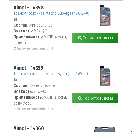
Aimol - 14358
Трансмиссионное масло Supergear 80W-90
1л
Состав:
Минеральное
Вязкость:
80w-90
Применимость:
МКПП, мосты,
Посмотреть цены
редукторы
Объем упаковки, л:
1
Aimol - 14359
Трансмиссионное масло Synthgear 75W-90
1л
Состав:
Синтетическое
Вязкость:
75w-90
Применимость:
МКПП, мосты,
Посмотреть цены
редукторы
Объем упаковки, л:
1
Aimol - 14360