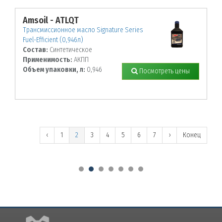
Amsoil - ATLQT
Трансмиссионное масло Signature Series
Fuel-Efficient (0,946л)
Состав:
Синтетическое
Применимость:
АКПП
Объем упаковки, л:
0,946
Посмотреть цены
‹
1
2
3
4
5
6
7
›
Конец