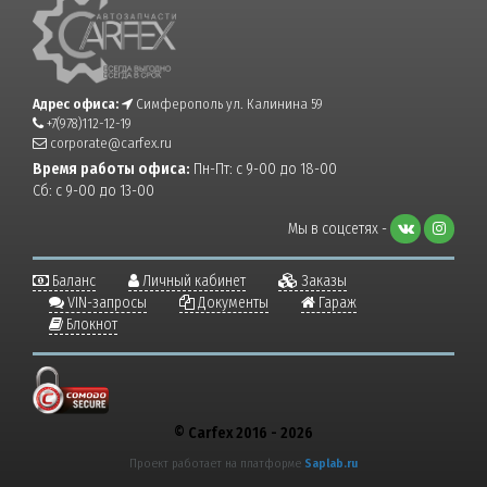
Адрес офиса:
Симферополь ул. Калинина 59
+7(978)112-12-19
corporate@carfex.ru
Время работы офиса:
Пн-Пт: с 9-00 до 18-00
Сб: с 9-00 до 13-00
Мы в соцсетях -
Баланс
Личный кабинет
Заказы
VIN-запросы
Документы
Гараж
Блокнот
© Carfex 2016 - 2026
Проект работает на платформе
Saplab.ru