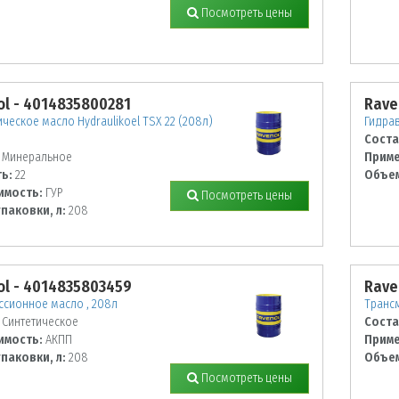
Посмотреть цены
l - 4014835800281
Rave
ческое масло Hydraulikoel TSX 22 (208л)
Гидрав
Соста
Минеральное
Приме
ь:
22
Объем
имость:
ГУР
Посмотреть цены
паковки, л:
208
l - 4014835803459
Rave
ссионное масло , 208л
Трансм
Синтетическое
Соста
имость:
АКПП
Приме
паковки, л:
208
Объем
Посмотреть цены