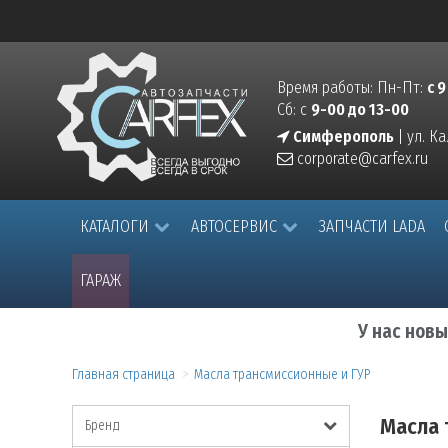
Время работы: Пн-Пт:
с 9
Сб: с
9-00 до 13-00
Симферополь
| ул. К
corporate@carfex.ru
КАТАЛОГИ
АВТОСЕРВИС
ЗАПЧАСТИ LADA
ГАРАЖ
У нас нов
Главная страница
Масла трансмиссионные и ГУР
Масла 
Бренд