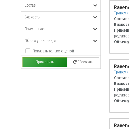
Состав
Raveno
Трансми
Вязкость
Состав:
Вязкост
Применимость
Примен
редукто
Объем упаковки, л
Объем у
Показать только с ценой
Применить
Сбросить
Raveno
Трансмис
Состав:
Вязкост
Примен
редукто
Объем у
Raveno