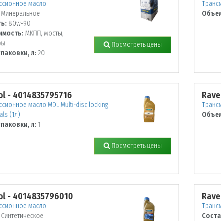
ссионное масло
Трансм
Минеральное
Объем
ь:
80w-90
имость:
МКПП, мосты,
ры
Посмотреть цены
паковки, л:
20
l - 4014835795716
Rave
сионное масло MDL Multi-disc locking
Трансм
als (1л)
Объем
паковки, л:
1
Посмотреть цены
l - 4014835796010
Rave
ссионное масло
Транс
Синтетическое
Соста