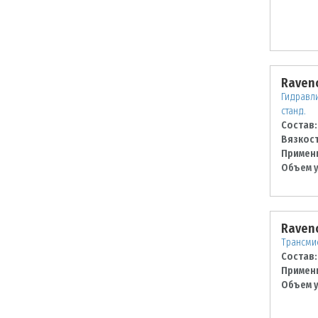
Raveno
Гидравли
станд.
Состав:
Вязкост
Примен
Объем у
Raveno
Трансми
Состав:
Примен
Объем у