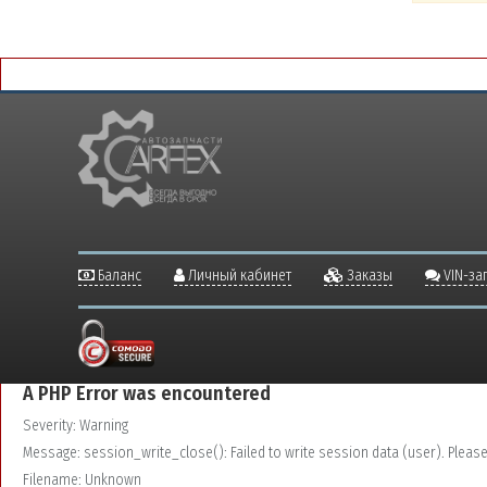
Баланс
Личный кабинет
Заказы
VIN-за
A PHP Error was encountered
Severity: Warning
Message: session_write_close(): Failed to write session data (user). Please v
Filename: Unknown