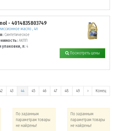
nol - 4014835803749
иссионное масло , 4л
в:
Синтетическое
нимость:
АКПП
 упаковки, л:
4
Посмотреть цены
42
43
44
45
46
47
48
49
›
Конец
По заданным
По заданным
По
параметрам товары
параметрам товары
па
не найдены!
не найдены!
не 