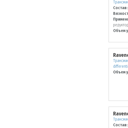
Трансми
Состав:
Вязкост
Примен
редукто
Объем у
Raveno
Трансмис
differenti
Объем у
Raveno
Трансми
Состав: