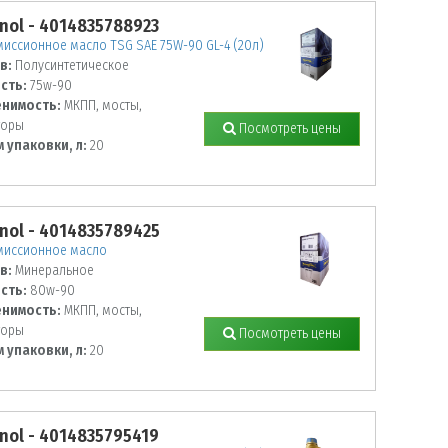
nol - 4014835788923
иссионное масло TSG SAE 75W-90 GL-4 (20л)
в:
Полусинтетическое
сть:
75w-90
нимость:
МКПП, мосты,
торы
Посмотреть цены
 упаковки, л:
20
nol - 4014835789425
миссионное масло
в:
Минеральное
сть:
80w-90
нимость:
МКПП, мосты,
торы
Посмотреть цены
 упаковки, л:
20
nol - 4014835795419