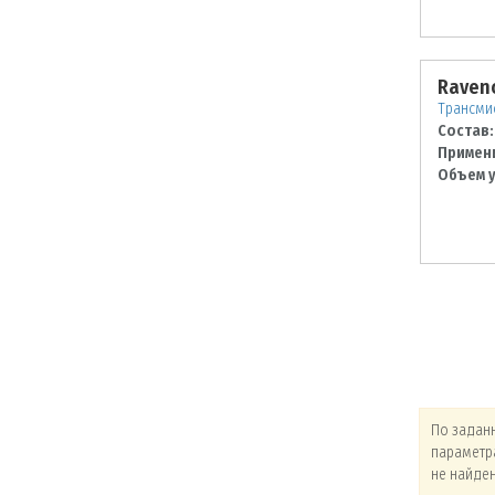
Raveno
Трансмис
Состав:
Примен
Объем у
По заданным
По заданным
По задан
параметрам товары
параметрам товары
параметр
не найдены!
не найдены!
не найде