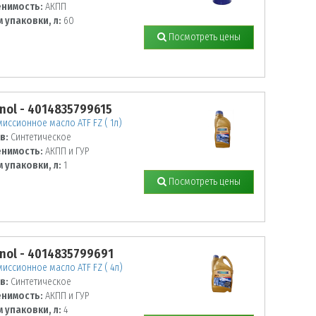
нимость:
АКПП
 упаковки, л:
60
Посмотреть цены
nol - 4014835799615
иссионное масло ATF FZ ( 1л)
в:
Синтетическое
нимость:
АКПП и ГУР
 упаковки, л:
1
Посмотреть цены
nol - 4014835799691
иссионное масло ATF FZ ( 4л)
в:
Синтетическое
нимость:
АКПП и ГУР
 упаковки, л:
4