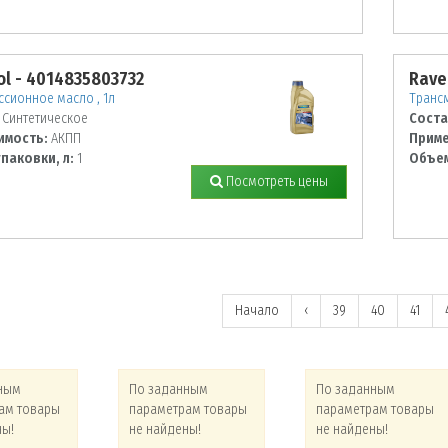
l - 4014835803732
Rave
сионное масло , 1л
Трансм
Синтетическое
Соста
имость:
АКПП
Приме
паковки, л:
1
Объем
Посмотреть цены
Начало
‹
39
40
41
ным
По заданным
По заданным
ам товары
параметрам товары
параметрам товары
ны!
не найдены!
не найдены!