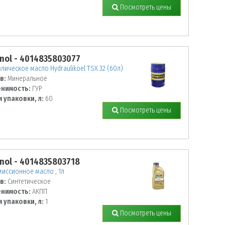
Посмотреть цены
nol - 4014835803077
лическое масло Hydraulikoel TSX 32 (60л)
в:
Минеральное
нимость:
ГУР
 упаковки, л:
60
Посмотреть цены
nol - 4014835803718
иссионное масло , 1л
в:
Синтетическое
нимость:
АКПП
 упаковки, л:
1
Посмотреть цены