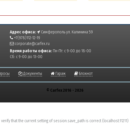
Адрес офиса:
Симферополь ул. Калинина 59
+7(978)112-12-19
corporate@carfex.ru
Время работы офиса:
Пн-Пт: с 9-00 до 18-00
Сб: с 9-00 до 13-00
просы
Документы
Гараж
Блокнот
© Carfex 2016 - 2026
erify that the current setting of session.save_path is correct (localhost:11211)