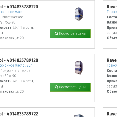
l - 4014835788220
Rave
ссионное масло
Трансм
Синтетическое
Соста
ь:
75w-90
Вязко
имость:
МКПП, мосты,
Приме
ры
редук
Посмотреть цены
паковки, л:
20
Объем
l - 4014835789128
Rave
сионное масло , 20л
Транс
Полусинтетическое
Соста
ь:
80w-90
Вязко
имость:
МКПП, мосты,
Приме
ры
редук
Посмотреть цены
паковки, л:
20
Объем
l - 4014835789722
Rave