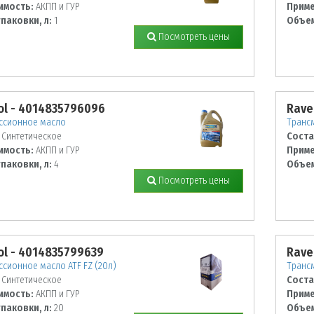
имость:
АКПП и ГУР
Приме
паковки, л:
1
Объем
Посмотреть цены
ol - 4014835796096
Rave
ссионное масло
Трансм
Синтетическое
Соста
имость:
АКПП и ГУР
Приме
паковки, л:
4
Объем
Посмотреть цены
l - 4014835799639
Rave
сионное масло ATF FZ (20л)
Трансм
Синтетическое
Соста
имость:
АКПП и ГУР
Приме
паковки, л:
20
Объем