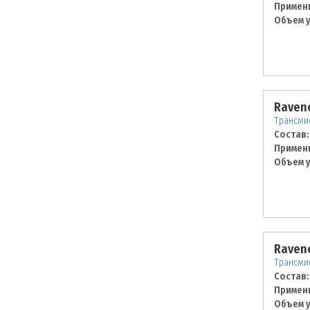
Примен
Объем у
Raven
Трансми
Состав:
Примен
Объем у
Raveno
Трансмис
Состав:
Примен
Объем у