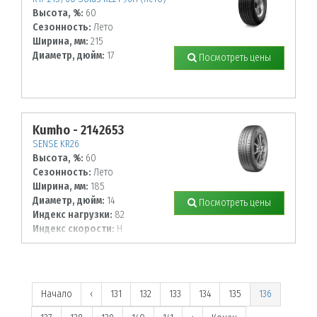
Высота, %:
60
Сезонность:
Лето
Ширина, мм:
215
Диаметр, дюйм:
17
Посмотреть цены
Kumho - 2142653
SENSE KR26
Высота, %:
60
Сезонность:
Лето
Ширина, мм:
185
Диаметр, дюйм:
14
Посмотреть цены
Индекс нагрузки:
82
Индекс скорости:
H
Начало
‹
131
132
133
134
135
136