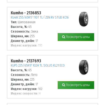
Индекс скорости:
T
Kumho - 2136853
KU4W 255/65R17 110T TL I`ZEN RV STUD KC16
Тип:
Шипованная
Высота, %:
65
Сезонность:
Зима
Ширина, мм:
255
Посмотреть цены
Диаметр, дюйм:
17
Индекс нагрузки:
110
Индекс скорости:
T
Kumho - 2137693
KUPS 225/65R17 102H TL SOLUS KL21 ECO
Высота, %:
65
Сезонность:
Лето
Ширина, мм:
225
Диаметр, дюйм:
17
Посмотреть цены
Индекс нагрузки:
102
Индекс скорости:
H