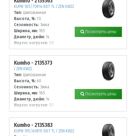
Kumho - 2135363
KUPW 185/70R14 88T TL I`ZEN KW22
Тип:
Шипованная
Высота, %:
70
Сезонность:
Зима
Ширина, мм:
185
Посмотреть цены
Диаметр, дюйм:
14
Индекс нагрузки:
88
Индекс скорости:
T
Kumho - 2135373
I`ZEN KW22
Тип:
Шипованная
Высота, %:
60
Сезонность:
Зима
Ширина, мм:
185
Посмотреть цены
Диаметр, дюйм:
14
Индекс нагрузки:
82
Индекс скорости:
T
Kumho - 2135383
KUPW 195/60R15 88T TL I`ZEN KW22