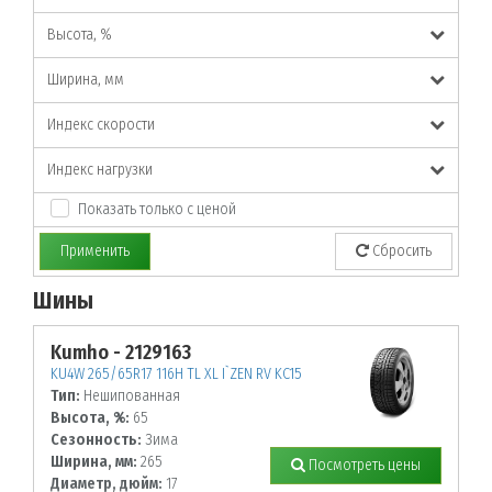
Высота, %
Ширина, мм
Индекс скорости
Индекс нагрузки
Показать только с ценой
Применить
Сбросить
Шины
По заданным параметрам товары не найдены!
Kumho - 2129163
KU4W 265/65R17 116H TL XL I`ZEN RV KC15
Тип:
Нешипованная
Высота, %:
65
Сезонность:
Зима
Ширина, мм:
265
Посмотреть цены
Диаметр, дюйм:
17