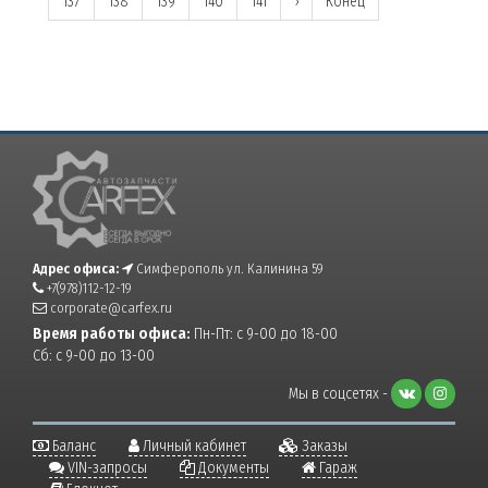
137
138
139
140
141
›
Конец
Адрес офиса:
Симферополь ул. Калинина 59
+7(978)112-12-19
corporate@carfex.ru
Время работы офиса:
Пн-Пт: с 9-00 до 18-00
Сб: с 9-00 до 13-00
Мы в соцсетях -
Баланс
Личный кабинет
Заказы
VIN-запросы
Документы
Гараж