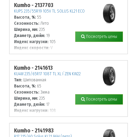
Kumho - 2137703
KUPS 235/55R19 105V TL SOLUS KL21 ECO
Высота, %:
55
Сезонность:
Лето
Ширина, мм:
235
Диаметр, дюйм:
19
Посмотреть цены
Индекс нагрузки:
105
Индекс скорости:
V
Kumho - 2141613
KU4W 235/65R17 108T TL XL I`ZEN KW22
Тип:
Шипованная
Высота, %:
65
Сезонность:
Зима
Ширина, мм:
235
Посмотреть цены
Диаметр, дюйм:
17
Индекс нагрузки:
108
Индекс скорости:
T
Kumho - 2141983
R17 215/60 Solus KL21 96H (лето)