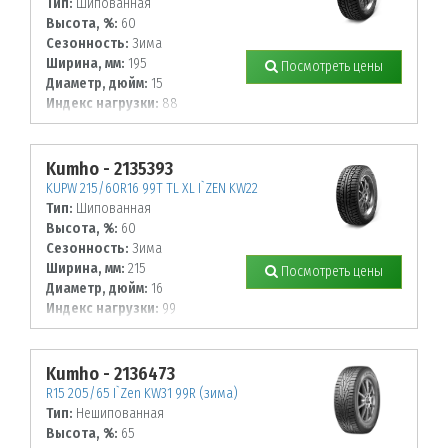
Тип:
Шипованная
Высота, %:
60
Сезонность:
Зима
Ширина, мм:
195
Посмотреть цены
Диаметр, дюйм:
15
Индекс нагрузки:
88
Индекс скорости:
T
Kumho - 2135393
KUPW 215/60R16 99T TL XL I`ZEN KW22
Тип:
Шипованная
Высота, %:
60
Сезонность:
Зима
Ширина, мм:
215
Посмотреть цены
Диаметр, дюйм:
16
Индекс нагрузки:
99
Индекс скорости:
T
Kumho - 2136473
R15 205/65 I`Zen KW31 99R (зима)
Тип:
Нешипованная
Высота, %:
65