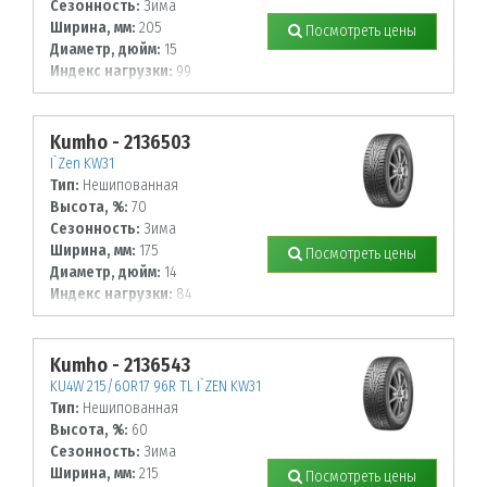
Сезонность:
Зима
Ширина, мм:
205
Посмотреть цены
Диаметр, дюйм:
15
Индекс нагрузки:
99
Индекс скорости:
R
Kumho - 2136503
I`Zen KW31
Тип:
Нешипованная
Высота, %:
70
Сезонность:
Зима
Ширина, мм:
175
Посмотреть цены
Диаметр, дюйм:
14
Индекс нагрузки:
84
Индекс скорости:
R
Kumho - 2136543
KU4W 215/60R17 96R TL I`ZEN KW31
Тип:
Нешипованная
Высота, %:
60
Сезонность:
Зима
Ширина, мм:
215
Посмотреть цены