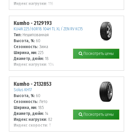
Индекс нагрузки:
116
Индекс скорости:
H
Kumho - 2129193
KU4W 225/60R18 104H TL XL I`ZEN RV KC15
Тип:
Нешипованная
Высота, %:
60
Сезонность:
Зима
Ширина, мм:
225
Посмотреть цены
Диаметр, дюйм:
18
Индекс нагрузки:
104
Индекс скорости:
H
Kumho - 2132853
Solus KH17
Высота, %:
60
Сезонность:
Лето
Ширина, мм:
185
Диаметр, дюйм:
14
Посмотреть цены
Индекс нагрузки:
82
Индекс скорости:
T