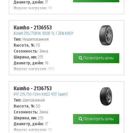
Диаметр, дюйм:
17
Индекс нагрузки:
96
Индекс скорости:
R
Kumho - 2136553
KU4W 215/70R16 100R TL I`ZEN KW31
Тип:
Нешипованная
Высота, %:
70
Сезонность:
Зима
Ширина, мм:
215
Посмотреть цены
Диаметр, дюйм:
16
Индекс нагрузки:
100
Индекс скорости:
R
Kumho - 2136753
R17 215/50 I'Zen KW22 95T (шип)
Тип:
Шипованная
Высота, %:
50
Сезонность:
Зима
Ширина, мм:
215
Посмотреть цены
Диаметр, дюйм:
17
Индекс нагрузки:
95