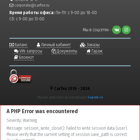
corporate@carfex.ru
Время работы офиса:
Пн-Пт: с 9-00 до 18-00
Сб: с 9-00 до 13-00
Мы в соцсетях -
Баланс
Личный кабинет
Заказы
VIN-запросы
Документы
Гараж
Блокнот
© Carfex 2016 - 2026
Проект работает на платформе
Saplab.ru
A PHP Error was encountered
Severity: Warning
Message: session_write_close(): Failed to write session data (user).
Please verify that the current setting of session.save_path is correct