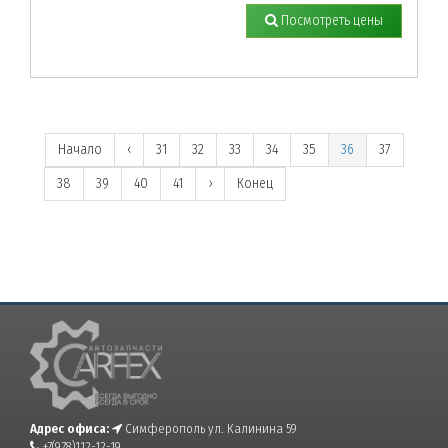
Посмотреть цены
Начало
‹
31
32
33
34
35
36
37
38
39
40
41
›
Конец
Адрес офиса:
Симферополь ул. Калинина 59
+7(978)112-12-19