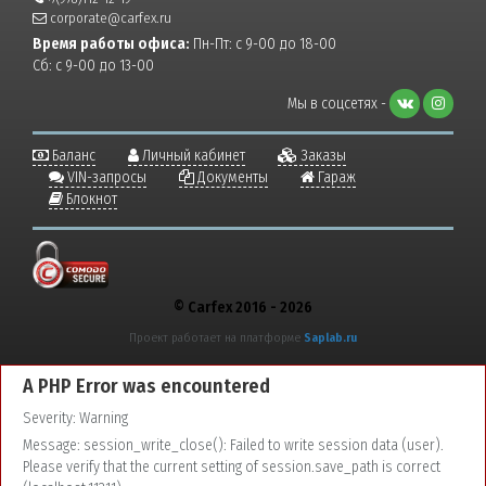
corporate@carfex.ru
Время работы офиса:
Пн-Пт: с 9-00 до 18-00
Сб: с 9-00 до 13-00
Мы в соцсетях -
Баланс
Личный кабинет
Заказы
VIN-запросы
Документы
Гараж
Блокнот
© Carfex 2016 - 2026
Проект работает на платформе
Saplab.ru
A PHP Error was encountered
Severity: Warning
Message: session_write_close(): Failed to write session data (user).
Please verify that the current setting of session.save_path is correct