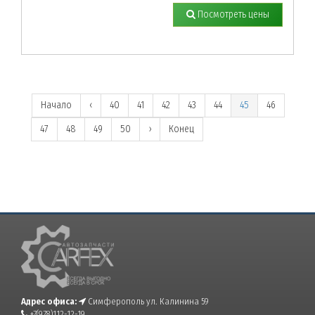
Посмотреть цены
Начало
‹
40
41
42
43
44
45
46
47
48
49
50
›
Конец
Адрес офиса:
Симферополь ул. Калинина 59
+7(978)112-12-19