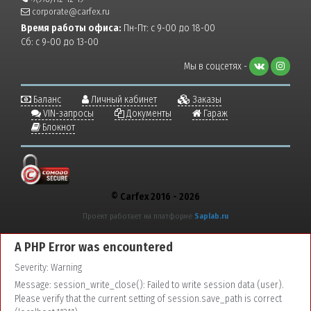
corporate@carfex.ru
Время работы офиса:
Пн-Пт: с 9-00 до 18-00
Сб: с 9-00 до 13-00
Мы в соцсетях -
Баланс
Личный кабинет
Заказы
VIN-запросы
Документы
Гараж
Блокнот
© Carfex 2016 - 2026
Проект работает на платформе
Saplab.ru
A PHP Error was encountered
Severity: Warning
Message: session_write_close(): Failed to write session data (user).
Please verify that the current setting of session.save_path is correct