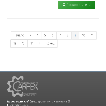
Посмотреть цены
Начало
‹
4
5
6
7
8
9
10
11
12
13
14
›
Конец
Адрес офиса:
Симферополь ул. Калинина 59
+7(978)112-12-19