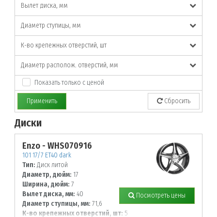
Вылет диска, мм
Диаметр ступицы, мм
К-во крепежных отверстий, шт
Диаметр располож. отверстий, мм
Показать только с ценой
Применить
Сбросить
Диски
По заданным параметрам товары не найдены!
Enzo - WHS070916
101 17/7 ET40 dark
Тип:
Диск литой
Диаметр, дюйм:
17
Ширина, дюйм:
7
Вылет диска, мм:
40
Посмотреть цены
Диаметр ступицы, мм:
71,6
К-во крепежных отверстий, шт:
5