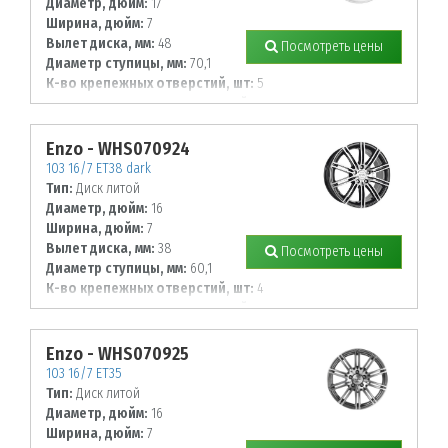
Диаметр, дюйм:
17
Ширина, дюйм:
7
Вылет диска, мм:
48
Посмотреть цены
Диаметр ступицы, мм:
70,1
К-во крепежных отверстий, шт:
5
Диаметр располож. отверстий, мм:
108
Enzo - WHS070924
103 16/7 ET38 dark
Тип:
Диск литой
Диаметр, дюйм:
16
Ширина, дюйм:
7
Вылет диска, мм:
38
Посмотреть цены
Диаметр ступицы, мм:
60,1
К-во крепежных отверстий, шт:
4
Диаметр располож. отверстий, мм:
100
Enzo - WHS070925
103 16/7 ET35
Тип:
Диск литой
Диаметр, дюйм:
16
Ширина, дюйм:
7