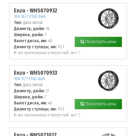
114,3
Enzo - WHS070932
106 16/7 ET40 dark
Тип:
Диск литой
Диаметр, дюйм:
16
Ширина, дюйм:
7
Вылет диска, мм:
40
Посмотреть цены
Диаметр ступицы, мм:
70,1
К-во крепежных отверстий, шт:
5
Диаметр располож. отверстий, мм:
108
Enzo - WHS070933
106 17/7 ET40 dark
Тип:
Диск литой
Диаметр, дюйм:
17
Ширина, дюйм:
7
Вылет диска, мм:
40
Посмотреть цены
Диаметр ступицы, мм:
70,1
К-во крепежных отверстий, шт:
5
Диаметр располож. отверстий, мм:
112
Enzo - WHS071027