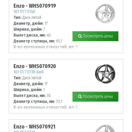
Enzo - WHS070919
101 17/7 ET40
Тип:
Диск литой
Диаметр, дюйм:
17
Ширина, дюйм:
7
Вылет диска, мм:
40
Посмотреть цены
Диаметр ступицы, мм:
65,1
К-во крепежных отверстий, шт:
5
Диаметр располож. отверстий, мм:
110
Enzo - WHS070920
101 17/7 ET38 dark
Тип:
Диск литой
Диаметр, дюйм:
17
Ширина, дюйм:
7
Вылет диска, мм:
38
Посмотреть цены
Диаметр ступицы, мм:
70,1
К-во крепежных отверстий, шт:
5
Диаметр располож. отверстий, мм:
112
Enzo - WHS070921