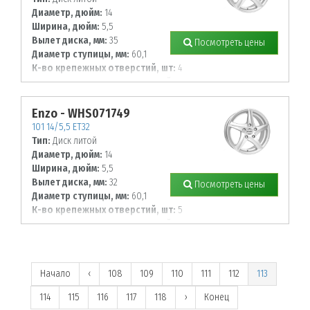
Диаметр, дюйм:
14
Ширина, дюйм:
5,5
Вылет диска, мм:
35
Посмотреть цены
Диаметр ступицы, мм:
60,1
К-во крепежных отверстий, шт:
4
Диаметр располож. отверстий, мм:
100
Enzo - WHS071749
101 14/5,5 ET32
Тип:
Диск литой
Диаметр, дюйм:
14
Ширина, дюйм:
5,5
Вылет диска, мм:
32
Посмотреть цены
Диаметр ступицы, мм:
60,1
К-во крепежных отверстий, шт:
5
Диаметр располож. отверстий, мм:
100
Начало
‹
108
109
110
111
112
113
114
115
116
117
118
›
Конец