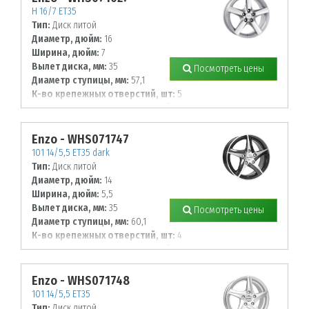
H 16/7 ET35
Тип:
Диск литой
Диаметр, дюйм:
16
Ширина, дюйм:
7
Вылет диска, мм:
35
Посмотреть цены
Диаметр ступицы, мм:
57,1
К-во крепежных отверстий, шт:
5
Диаметр располож. отверстий, мм:
112
Enzo - WHS071747
101 14/5,5 ET35 dark
Тип:
Диск литой
Диаметр, дюйм:
14
Ширина, дюйм:
5,5
Вылет диска, мм:
35
Посмотреть цены
Диаметр ступицы, мм:
60,1
К-во крепежных отверстий, шт:
4
Диаметр располож. отверстий, мм:
100
Enzo - WHS071748
101 14/5,5 ET35
Тип:
Диск литой