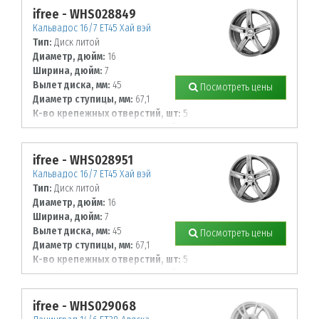
ifree - WHS028849
Кальвадос 16/7 ET45 Хай вэй
Тип:
Диск литой
Диаметр, дюйм:
16
Ширина, дюйм:
7
Вылет диска, мм:
45
Посмотреть цены
Диаметр ступицы, мм:
67,1
К-во крепежных отверстий, шт:
5
Диаметр располож. отверстий, мм:
114,3
ifree - WHS028951
Кальвадос 16/7 ET45 Хай вэй
Тип:
Диск литой
Диаметр, дюйм:
16
Ширина, дюйм:
7
Вылет диска, мм:
45
Посмотреть цены
Диаметр ступицы, мм:
67,1
К-во крепежных отверстий, шт:
5
Диаметр располож. отверстий, мм:
100
ifree - WHS029068