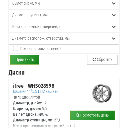
Вылет диска, мм
Диаметр ступицы, мм
К-во крепежных отверстий, шт
Диаметр располож. отверстий, мм
Показать только с ценой
Применить
Сбросить
Диски
По заданным параметрам товары не найдены!
ifree - WHS028598
Майами 14/5,5 ET42 Хай вэй
Тип:
Диск литой
Диаметр, дюйм:
14
Ширина, дюйм:
5,5
Вылет диска, мм:
42
Посмотреть цены
Диаметр ступицы, мм:
67,1
К-во крепежных отверстий, шт:
4