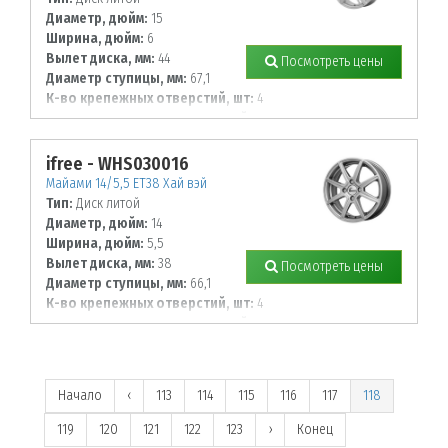
Диаметр, дюйм:
15
Ширина, дюйм:
6
Вылет диска, мм:
44
Посмотреть цены
Диаметр ступицы, мм:
67,1
К-во крепежных отверстий, шт:
4
Диаметр располож. отверстий, мм:
114,3
ifree - WHS030016
Майами 14/5,5 ET38 Хай вэй
Тип:
Диск литой
Диаметр, дюйм:
14
Ширина, дюйм:
5,5
Вылет диска, мм:
38
Посмотреть цены
Диаметр ступицы, мм:
66,1
К-во крепежных отверстий, шт:
4
Диаметр располож. отверстий, мм:
114,3
Начало
‹
113
114
115
116
117
118
119
120
121
122
123
›
Конец