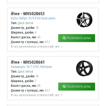
Диаметр располож. отверстий, мм:
100
ifree - WHS028653
Куба-Либре 15/6 ET45 Блэк джек
Тип:
Диск литой
Диаметр, дюйм:
15
Ширина, дюйм:
6
Вылет диска, мм:
45
Посмотреть цены
Диаметр ступицы, мм:
67,1
К-во крепежных отверстий, шт:
4
Диаметр располож. отверстий, мм:
100
ifree - WHS028661
Кальвадос 16/7 ET45 Либерия
Тип:
Диск литой
Диаметр, дюйм:
16
Ширина, дюйм:
7
Вылет диска, мм:
45
Посмотреть цены
Диаметр ступицы, мм:
67,1
К-во крепежных отверстий, шт:
5
Диаметр располож. отверстий, мм:
114,3