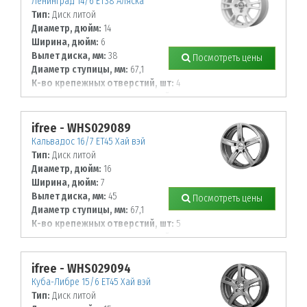
Ленинград 14/6 ET38 Аляска
Тип:
Диск литой
Диаметр, дюйм:
14
Ширина, дюйм:
6
Вылет диска, мм:
38
Посмотреть цены
Диаметр ступицы, мм:
67,1
К-во крепежных отверстий, шт:
4
Диаметр располож. отверстий, мм:
100
ifree - WHS029089
Кальвадос 16/7 ET45 Хай вэй
Тип:
Диск литой
Диаметр, дюйм:
16
Ширина, дюйм:
7
Вылет диска, мм:
45
Посмотреть цены
Диаметр ступицы, мм:
67,1
К-во крепежных отверстий, шт:
5
Диаметр располож. отверстий, мм:
108
ifree - WHS029094
Куба-Либре 15/6 ET45 Хай вэй
Тип:
Диск литой