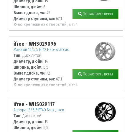
Диаметр, дюйм:
15
Ширина, дюйм:
6
Вылет диска, мм:
45
Посмотреть цены
Диаметр ступицы, мм:
67,1
К-во крепежных отверстий, шт:
4
Диаметр располож. отверстий, мм:
100
ifree - WHS029096
Майами 14/5,5 ET42 Нео-классик
Тип:
Диск литой
Диаметр, дюйм:
14
Ширина, дюйм:
5,5
Вылет диска, мм:
42
Посмотреть цены
Диаметр ступицы, мм:
67,1
К-во крепежных отверстий, шт:
4
Диаметр располож. отверстий, мм:
100
ifree - WHS029117
Аврора 13/5,5 ET40 Блэк джек
Тип:
Диск литой
Диаметр, дюйм:
13
Ширина, дюйм:
5,5