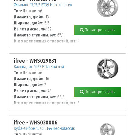
Фриланс 13/5,5 ET39 Нео-классик
Тип:
Диск литой
Диаметр, дюйм:
13
Ширина, дюйм:
5,5
Вылет диска, мм:
39
Посмотреть цены
Диаметр ступицы, мм:
67,1
К-во крепежных отверстий, шт:
4
Диаметр располож. отверстий, мм:
100
ifree - WHS029831
Кальвадос 16/7 ET45 Хай вэй
Тип:
Диск литой
Диаметр, дюйм:
16
Ширина, дюйм:
7
Вылет диска, мм:
45
Посмотреть цены
Диаметр ступицы, мм:
66,6
К-во крепежных отверстий, шт:
5
Диаметр располож. отверстий, мм:
112
ifree - WHS030006
Куба-Либре 15/6 ET44 Нео-классик
Тип:
Диск литой