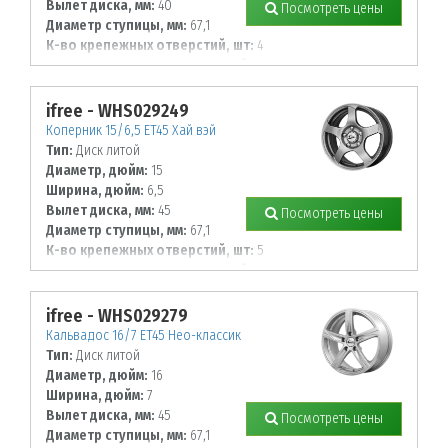
Вылет диска, мм:
40
Посмотреть цены
Диаметр ступицы, мм:
67,1
К-во крепежных отверстий, шт:
4
Диаметр располож. отверстий, мм:
100
ifree - WHS029249
Коперник 15/6,5 ET45 Хай вэй
Тип:
Диск литой
Диаметр, дюйм:
15
Ширина, дюйм:
6,5
Вылет диска, мм:
45
Посмотреть цены
Диаметр ступицы, мм:
67,1
К-во крепежных отверстий, шт:
5
Диаметр располож. отверстий, мм:
114,3
ifree - WHS029279
Кальвадос 16/7 ET45 Нео-классик
Тип:
Диск литой
Диаметр, дюйм:
16
Ширина, дюйм:
7
Вылет диска, мм:
45
Посмотреть цены
Диаметр ступицы, мм:
67,1