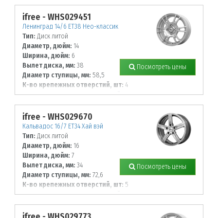
98
ifree - WHS029451
Ленинград 14/6 ET38 Нео-классик
Тип:
Диск литой
Диаметр, дюйм:
14
Ширина, дюйм:
6
Вылет диска, мм:
38
Посмотреть цены
Диаметр ступицы, мм:
58,5
К-во крепежных отверстий, шт:
4
Диаметр располож. отверстий, мм:
98
ifree - WHS029670
Кальвадос 16/7 ET34 Хай вэй
Тип:
Диск литой
Диаметр, дюйм:
16
Ширина, дюйм:
7
Вылет диска, мм:
34
Посмотреть цены
Диаметр ступицы, мм:
72,6
К-во крепежных отверстий, шт:
5
Диаметр располож. отверстий, мм:
120
ifree - WHS029773