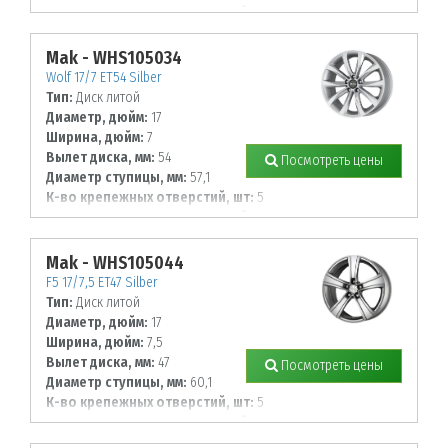
Диаметр располож. отверстий, мм:
112
Mak - WHS105034
Wolf 17/7 ET54 Silber
Тип:
Диск литой
Диаметр, дюйм:
17
Ширина, дюйм:
7
Вылет диска, мм:
54
Посмотреть цены
Диаметр ступицы, мм:
57,1
К-во крепежных отверстий, шт:
5
Диаметр располож. отверстий, мм:
112
Mak - WHS105044
F5 17/7,5 ET47 Silber
Тип:
Диск литой
Диаметр, дюйм:
17
Ширина, дюйм:
7,5
Вылет диска, мм:
47
Посмотреть цены
Диаметр ступицы, мм:
60,1
К-во крепежных отверстий, шт:
5
Диаметр располож. отверстий, мм:
114,3