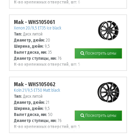
К-во крепежных отверстий, шт:
6
Диаметр располож. отверстий, мм:
139,7
Mak - WHS105061
Xenon 20/9,5 ET35 Ice black
Тип:
Диск литой
Диаметр, дюйм:
20
Ширина, дюйм:
9,5
Вылет диска, мм:
35
Посмотреть цены
Диаметр ступицы, мм:
76
К-во крепежных отверстий, шт:
5
Диаметр располож. отверстий, мм:
120
Mak - WHS105062
Koln 21/9,5 ET50 Matt black
Тип:
Диск литой
Диаметр, дюйм:
21
Ширина, дюйм:
9,5
Вылет диска, мм:
50
Посмотреть цены
Диаметр ступицы, мм:
76
К-во крепежных отверстий, шт:
5
Диаметр располож. отверстий, мм: