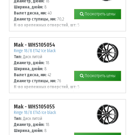
Диаметр, дюйм:
18
Ширина, дюйм:
8
Вылет диска, мм:
40
Посмотреть цены
Диаметр ступицы, мм:
70,2
К-во крепежных отверстий, шт:
5
Диаметр располож. отверстий, мм:
115
Mak - WHS105054
Ringe 18/8 ET42 Ice black
Тип:
Диск литой
Диаметр, дюйм:
18
Ширина, дюйм:
8
Вылет диска, мм:
42
Посмотреть цены
Диаметр ступицы, мм:
76
К-во крепежных отверстий, шт:
5
Диаметр располож. отверстий, мм:
112
Mak - WHS105055
Ringe 18/8 ET45 Ice black
Тип:
Диск литой
Диаметр, дюйм:
18
Ширина, дюйм:
8