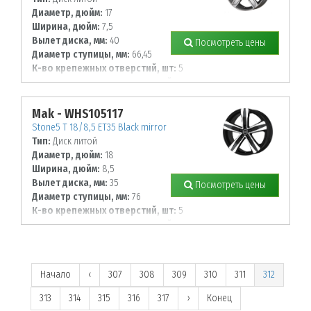
Диаметр, дюйм:
17
Ширина, дюйм:
7,5
Вылет диска, мм:
40
Посмотреть цены
Диаметр ступицы, мм:
66,45
К-во крепежных отверстий, шт:
5
Диаметр располож. отверстий, мм:
112
Mak - WHS105117
Stone5 T 18/8,5 ET35 Black mirror
Тип:
Диск литой
Диаметр, дюйм:
18
Ширина, дюйм:
8,5
Вылет диска, мм:
35
Посмотреть цены
Диаметр ступицы, мм:
76
К-во крепежных отверстий, шт:
5
Диаметр располож. отверстий, мм:
114,3
Начало
‹
307
308
309
310
311
312
313
314
315
316
317
›
Конец