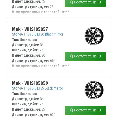
Вылет диска, мм:
45
Посмотреть цены
Диаметр ступицы, мм:
72
К-во крепежных отверстий, шт:
5
Диаметр располож. отверстий, мм:
108
Mak - WHS105057
Stone6 T 18/8,5 ET30 Black mirror
Тип:
Диск литой
Диаметр, дюйм:
18
Ширина, дюйм:
8,5
Вылет диска, мм:
30
Посмотреть цены
Диаметр ступицы, мм:
66,1
К-во крепежных отверстий, шт:
6
Диаметр располож. отверстий, мм:
114,3
Mak - WHS105059
Stone6 T 18/8,5 ET35 Black mirror
Тип:
Диск литой
Диаметр, дюйм:
18
Ширина, дюйм:
8,5
Вылет диска, мм:
35
Посмотреть цены
Диаметр ступицы, мм:
67,1