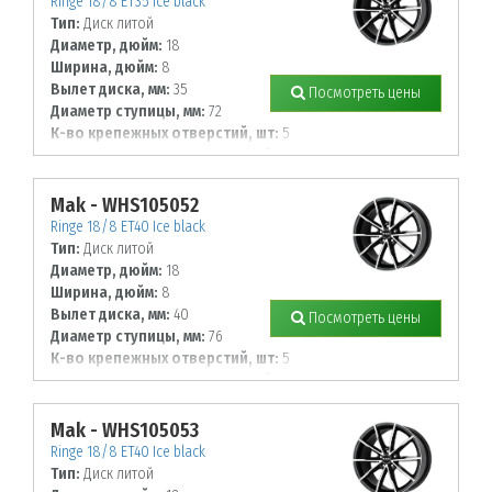
Ringe 18/8 ET35 Ice black
Тип:
Диск литой
Диаметр, дюйм:
18
Ширина, дюйм:
8
Вылет диска, мм:
35
Посмотреть цены
Диаметр ступицы, мм:
72
К-во крепежных отверстий, шт:
5
Диаметр располож. отверстий, мм:
100
Mak - WHS105052
Ringe 18/8 ET40 Ice black
Тип:
Диск литой
Диаметр, дюйм:
18
Ширина, дюйм:
8
Вылет диска, мм:
40
Посмотреть цены
Диаметр ступицы, мм:
76
К-во крепежных отверстий, шт:
5
Диаметр располож. отверстий, мм:
114,3
Mak - WHS105053
Ringe 18/8 ET40 Ice black
Тип:
Диск литой