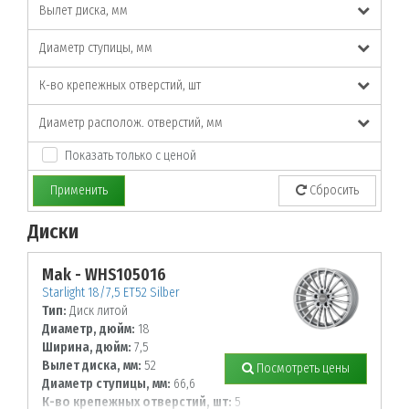
Вылет диска, мм
Диаметр ступицы, мм
К-во крепежных отверстий, шт
Диаметр располож. отверстий, мм
Показать только с ценой
Применить
Сбросить
Диски
По заданным параметрам товары не найдены!
Mak - WHS105016
Starlight 18/7,5 ET52 Silber
Тип:
Диск литой
Диаметр, дюйм:
18
Ширина, дюйм:
7,5
Вылет диска, мм:
52
Посмотреть цены
Диаметр ступицы, мм:
66,6
К-во крепежных отверстий, шт:
5