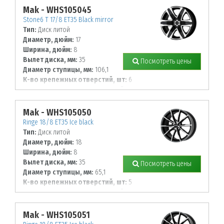
Mak - WHS105045
Stone6 T 17/8 ET35 Black mirror
Тип:
Диск литой
Диаметр, дюйм:
17
Ширина, дюйм:
8
Вылет диска, мм:
35
Посмотреть цены
Диаметр ступицы, мм:
106,1
К-во крепежных отверстий, шт:
6
Диаметр располож. отверстий, мм:
139,7
Mak - WHS105050
Ringe 18/8 ET35 Ice black
Тип:
Диск литой
Диаметр, дюйм:
18
Ширина, дюйм:
8
Вылет диска, мм:
35
Посмотреть цены
Диаметр ступицы, мм:
65,1
К-во крепежных отверстий, шт:
5
Диаметр располож. отверстий, мм:
110
Mak - WHS105051