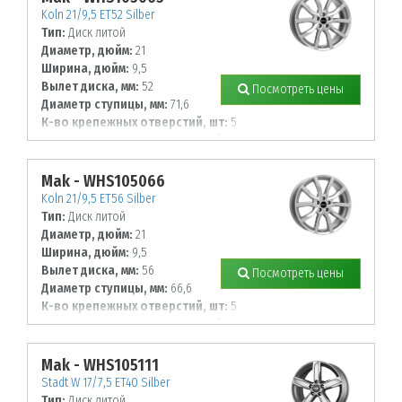
Koln 21/9,5 ET52 Silber
Тип:
Диск литой
Диаметр, дюйм:
21
Ширина, дюйм:
9,5
Вылет диска, мм:
52
Посмотреть цены
Диаметр ступицы, мм:
71,6
К-во крепежных отверстий, шт:
5
Диаметр располож. отверстий, мм:
130
Mak - WHS105066
Koln 21/9,5 ET56 Silber
Тип:
Диск литой
Диаметр, дюйм:
21
Ширина, дюйм:
9,5
Вылет диска, мм:
56
Посмотреть цены
Диаметр ступицы, мм:
66,6
К-во крепежных отверстий, шт:
5
Диаметр располож. отверстий, мм:
112
Mak - WHS105111
Stadt W 17/7,5 ET40 Silber
Тип:
Диск литой