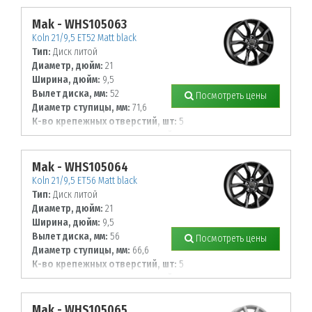
114,3
Mak - WHS105063
Koln 21/9,5 ET52 Matt black
Тип:
Диск литой
Диаметр, дюйм:
21
Ширина, дюйм:
9,5
Вылет диска, мм:
52
Посмотреть цены
Диаметр ступицы, мм:
71,6
К-во крепежных отверстий, шт:
5
Диаметр располож. отверстий, мм:
130
Mak - WHS105064
Koln 21/9,5 ET56 Matt black
Тип:
Диск литой
Диаметр, дюйм:
21
Ширина, дюйм:
9,5
Вылет диска, мм:
56
Посмотреть цены
Диаметр ступицы, мм:
66,6
К-во крепежных отверстий, шт:
5
Диаметр располож. отверстий, мм:
112
Mak - WHS105065