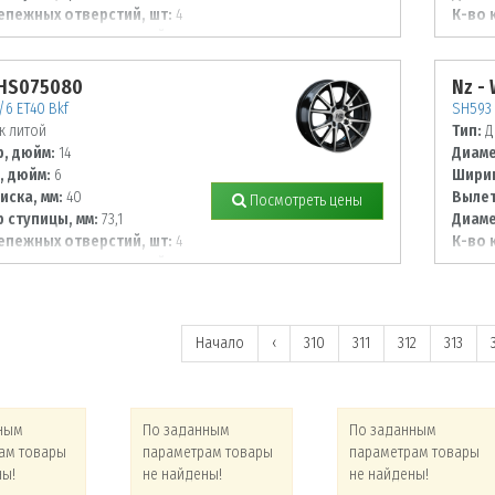
епежных отверстий, шт:
4
К-во 
 располож. отверстий, мм:
Диаме
100
WHS075080
Nz -
/6 ET40 Bkf
SH593 
к литой
Тип:
Д
, дюйм:
14
Диаме
, дюйм:
6
Ширин
иска, мм:
40
Вылет
Посмотреть цены
 ступицы, мм:
73,1
Диаме
епежных отверстий, шт:
4
К-во 
 располож. отверстий, мм:
Диаме
114,3
Начало
‹
310
311
312
313
ным
По заданным
По заданным
ам товары
параметрам товары
параметрам товары
ны!
не найдены!
не найдены!