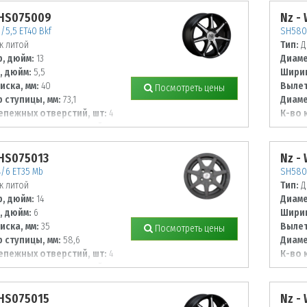
WHS075009
Nz -
/5,5 ET40 Bkf
SH580 
к литой
Тип:
Д
, дюйм:
13
Диаме
, дюйм:
5,5
Ширин
иска, мм:
40
Вылет
Посмотреть цены
 ступицы, мм:
73,1
Диаме
епежных отверстий, шт:
4
К-во 
 располож. отверстий, мм:
Диаме
98
WHS075013
Nz -
/6 ET35 Mb
SH580 
к литой
Тип:
Д
, дюйм:
14
Диаме
, дюйм:
6
Ширин
иска, мм:
35
Вылет
Посмотреть цены
 ступицы, мм:
58,6
Диаме
епежных отверстий, шт:
4
К-во 
 располож. отверстий, мм:
Диаме
100
WHS075015
Nz -