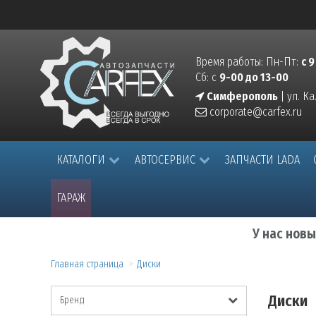
Время работы: Пн-Пт:
с 9
Сб: с
9-00 до 13-00
Симферополь
| ул. К
corporate@carfex.ru
КАТАЛОГИ
АВТОСЕРВИС
ЗАПЧАСТИ LADA
ГАРАЖ
У нас нов
Главная страница
Диски
Диски
Бренд