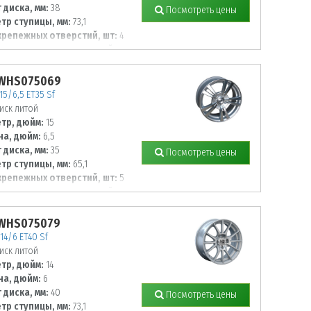
 диска, мм:
38
Посмотреть цены
тр ступицы, мм:
73,1
крепежных отверстий, шт:
4
тр располож. отверстий, мм:
 WHS075069
15/6,5 ET35 Sf
иск литой
тр, дюйм:
15
а, дюйм:
6,5
 диска, мм:
35
Посмотреть цены
тр ступицы, мм:
65,1
крепежных отверстий, шт:
5
тр располож. отверстий, мм:
 WHS075079
14/6 ET40 Sf
иск литой
тр, дюйм:
14
а, дюйм:
6
 диска, мм:
40
Посмотреть цены
тр ступицы, мм:
73,1