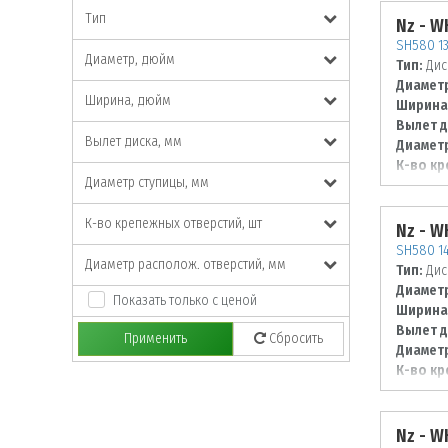
Тип
Nz - 
SH580 13
Диаметр, дюйм
Тип:
Дис
Диаметр
Ширина, дюйм
Ширина
Вылет д
Вылет диска, мм
Диаметр
К-во кр
Диаметр ступицы, мм
Диаметр
100
К-во крепежных отверстий, шт
Nz - 
SH580 14
Диаметр располож. отверстий, мм
Тип:
Дис
Диаметр
Показать только с ценой
Ширина
Вылет д
Применить
Сбросить
Диаметр
К-во кр
Диаметр
98
Nz - 