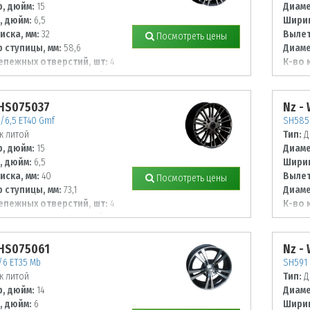
, дюйм:
15
Диаме
, дюйм:
6,5
Ширин
иска, мм:
32
Вылет
Посмотреть цены
 ступицы, мм:
58,6
Диаме
епежных отверстий, шт:
4
К-во 
 располож. отверстий, мм:
Диаме
98
WHS075037
Nz -
/6,5 ET40 Gmf
SH585 
к литой
Тип:
Д
, дюйм:
15
Диаме
, дюйм:
6,5
Ширин
иска, мм:
40
Вылет
Посмотреть цены
 ступицы, мм:
73,1
Диаме
епежных отверстий, шт:
4
К-во 
 располож. отверстий, мм:
Диаме
114,3
WHS075061
Nz -
/6 ET35 Mb
SH591 
к литой
Тип:
Д
, дюйм:
14
Диаме
, дюйм:
6
Ширин