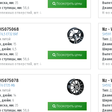
иска, мм:
35
Вылет
Посмотреть цены
 ступицы, мм:
58,6
Диаме
епежных отверстий, шт:
4
К-во 
 располож. отверстий, мм:
Диаме
100
WHS075068
Nz -
/6,5 ET32 Bkf
SH591 
к литой
Тип:
Д
, дюйм:
15
Диаме
, дюйм:
6,5
Ширин
иска, мм:
32
Вылет
Посмотреть цены
 ступицы, мм:
58,6
Диаме
епежных отверстий, шт:
4
К-во 
 располож. отверстий, мм:
Диаме
110
WHS075078
Nz -
/6 ET35 Mb
SH592 
к литой
Тип:
Д
, дюйм:
14
Диаме
, дюйм:
6
Ширин
иска, мм:
35
Вылет
Посмотреть цены
 ступицы, мм:
58,6
Диаме