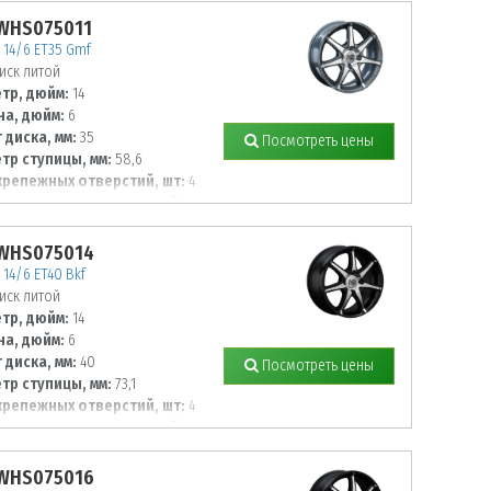
 WHS075011
14/6 ET35 Gmf
иск литой
тр, дюйм:
14
а, дюйм:
6
 диска, мм:
35
Посмотреть цены
тр ступицы, мм:
58,6
крепежных отверстий, шт:
4
тр располож. отверстий, мм:
 WHS075014
14/6 ET40 Bkf
иск литой
тр, дюйм:
14
а, дюйм:
6
 диска, мм:
40
Посмотреть цены
тр ступицы, мм:
73,1
крепежных отверстий, шт:
4
тр располож. отверстий, мм:
 WHS075016