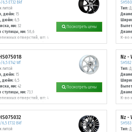
/6,5 ET32 Bkf
SH580 
к литой
Тип:
Д
, дюйм:
15
Диаме
, дюйм:
6,5
Ширин
иска, мм:
32
Вылет
Посмотреть цены
 ступицы, мм:
58,6
Диаме
епежных отверстий, шт:
4
К-во 
 располож. отверстий, мм:
Диаме
100
WHS075018
Nz -
/6,5 ET42 Wf
SH582 
к литой
Тип:
Д
, дюйм:
15
Диаме
, дюйм:
6,5
Ширин
иска, мм:
42
Вылет
Посмотреть цены
 ступицы, мм:
73,1
Диаме
епежных отверстий, шт:
4
К-во 
 располож. отверстий, мм:
Диаме
98
WHS075032
Nz -
/6,5 ET32 Bkf
SH583 
к литой
Тип:
Д