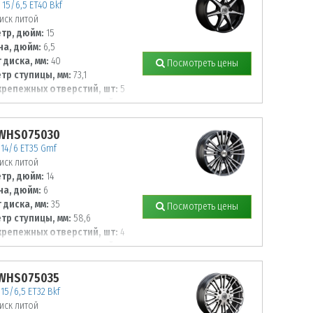
15/6,5 ET40 Bkf
иск литой
тр, дюйм:
15
а, дюйм:
6,5
 диска, мм:
40
Посмотреть цены
тр ступицы, мм:
73,1
крепежных отверстий, шт:
5
тр располож. отверстий, мм:
 WHS075030
14/6 ET35 Gmf
иск литой
тр, дюйм:
14
а, дюйм:
6
 диска, мм:
35
Посмотреть цены
тр ступицы, мм:
58,6
крепежных отверстий, шт:
4
тр располож. отверстий, мм:
 WHS075035
15/6,5 ET32 Bkf
иск литой