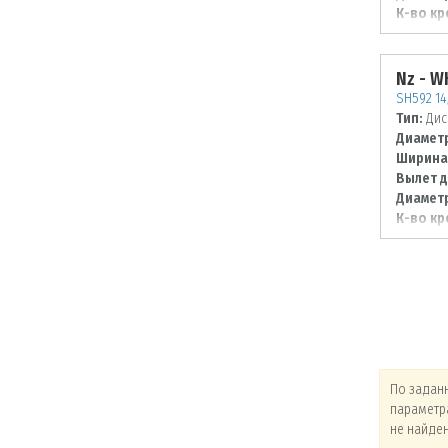
К-во кр
Диаметр
98
Nz - 
SH592 14
Тип:
Дис
Диаметр
Ширина
Вылет д
Диаметр
К-во кр
Диаметр
100
По заданным
По заданным
По задан
параметрам товары
параметрам товары
параметр
не найдены!
не найдены!
не найде