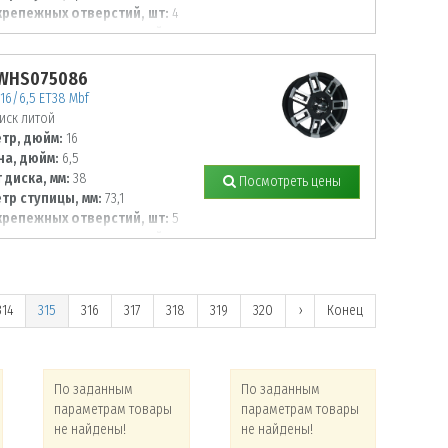
крепежных отверстий, шт:
4
тр располож. отверстий, мм:
 WHS075086
16/6,5 ET38 Mbf
иск литой
тр, дюйм:
16
а, дюйм:
6,5
 диска, мм:
38
Посмотреть цены
тр ступицы, мм:
73,1
крепежных отверстий, шт:
5
тр располож. отверстий, мм:
314
315
316
317
318
319
320
›
Конец
По заданным
По заданным
По
параметрам товары
параметрам товары
па
не найдены!
не найдены!
не 