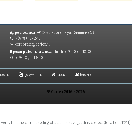
Адрес офиса:
Симферополь ул. Калинина 59
+7(978)112-12-19
corporate@carfex.ru
Время работы офиса:
Пн-Пт: с 9-00 до 18-00
Сб: с 9-00 до 13-00
просы
Документы
Гараж
Блокнот
© Carfex 2016 - 2026
erify that the current setting of session.save_path is correct (localhost:11211)