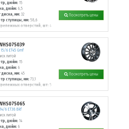
тр, дюйм:
15
а, дюйм:
6,5
 диска, мм:
32
Посмотреть цены
тр ступицы, мм:
58,6
крепежных отверстий, шт:
4
тр располож. отверстий, мм:
 WHS075039
15/6 ET45 Gmf
иск литой
тр, дюйм:
15
а, дюйм:
6
 диска, мм:
45
Посмотреть цены
тр ступицы, мм:
73,1
крепежных отверстий, шт:
5
тр располож. отверстий, мм:
 WHS075065
14/6 ET38 Bkf
иск литой
тр, дюйм:
14
а, дюйм:
6