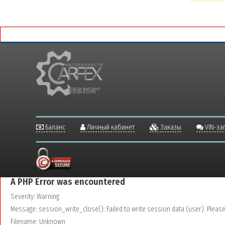
Баланс
Личный кабинет
Заказы
VIN-за
A PHP Error was encountered
Severity: Warning
Message: session_write_close(): Failed to write session data (user). Please v
Filename: Unknown