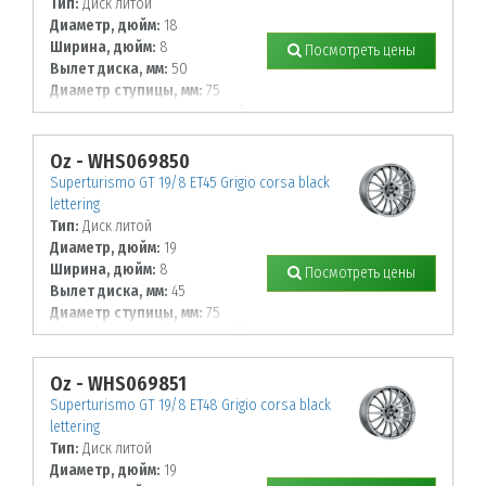
Тип:
Диск литой
Диаметр, дюйм:
18
Ширина, дюйм:
8
Посмотреть цены
Вылет диска, мм:
50
Диаметр ступицы, мм:
75
К-во крепежных отверстий, шт:
5
Диаметр располож. отверстий, мм:
112
Oz - WHS069850
Superturismo GT 19/8 ET45 Grigio corsa black
lettering
Тип:
Диск литой
Диаметр, дюйм:
19
Ширина, дюйм:
8
Посмотреть цены
Вылет диска, мм:
45
Диаметр ступицы, мм:
75
К-во крепежных отверстий, шт:
5
Диаметр располож. отверстий, мм:
114,3
Oz - WHS069851
Superturismo GT 19/8 ET48 Grigio corsa black
lettering
Тип:
Диск литой
Диаметр, дюйм:
19