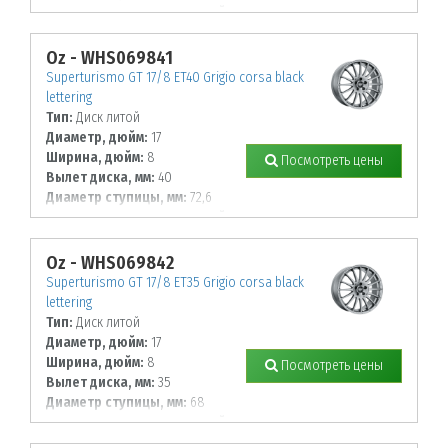
К-во крепежных отверстий, шт:
5
Диаметр располож. отверстий, мм:
114,3
Oz - WHS069841
Superturismo GT 17/8 ET40 Grigio corsa black
lettering
Тип:
Диск литой
Диаметр, дюйм:
17
Ширина, дюйм:
8
Посмотреть цены
Вылет диска, мм:
40
Диаметр ступицы, мм:
72,6
К-во крепежных отверстий, шт:
5
Диаметр располож. отверстий, мм:
120
Oz - WHS069842
Superturismo GT 17/8 ET35 Grigio corsa black
lettering
Тип:
Диск литой
Диаметр, дюйм:
17
Ширина, дюйм:
8
Посмотреть цены
Вылет диска, мм:
35
Диаметр ступицы, мм:
68
К-во крепежных отверстий, шт:
5
Диаметр располож. отверстий, мм: