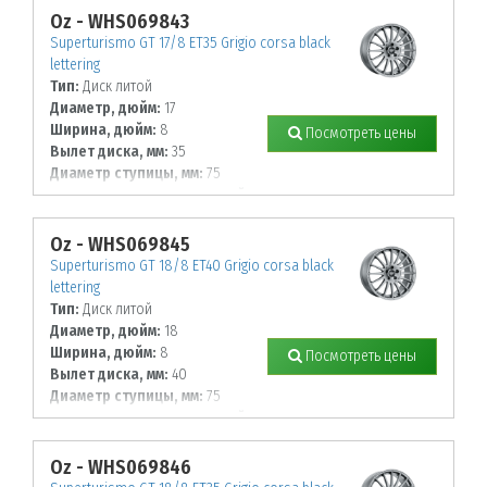
100
Oz - WHS069843
Superturismo GT 17/8 ET35 Grigio corsa black
lettering
Тип:
Диск литой
Диаметр, дюйм:
17
Ширина, дюйм:
8
Посмотреть цены
Вылет диска, мм:
35
Диаметр ступицы, мм:
75
К-во крепежных отверстий, шт:
5
Диаметр располож. отверстий, мм:
112
Oz - WHS069845
Superturismo GT 18/8 ET40 Grigio corsa black
lettering
Тип:
Диск литой
Диаметр, дюйм:
18
Ширина, дюйм:
8
Посмотреть цены
Вылет диска, мм:
40
Диаметр ступицы, мм:
75
К-во крепежных отверстий, шт:
5
Диаметр располож. отверстий, мм:
108
Oz - WHS069846