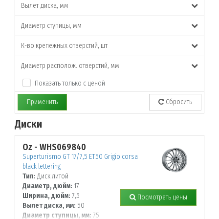
Вылет диска, мм
Диаметр ступицы, мм
К-во крепежных отверстий, шт
Диаметр располож. отверстий, мм
Показать только с ценой
Применить
Сбросить
Диски
По заданным параметрам товары не найдены!
Oz - WHS069840
Superturismo GT 17/7,5 ET50 Grigio corsa
black lettering
Тип:
Диск литой
Диаметр, дюйм:
17
Ширина, дюйм:
7,5
Посмотреть цены
Вылет диска, мм:
50
Диаметр ступицы, мм:
75