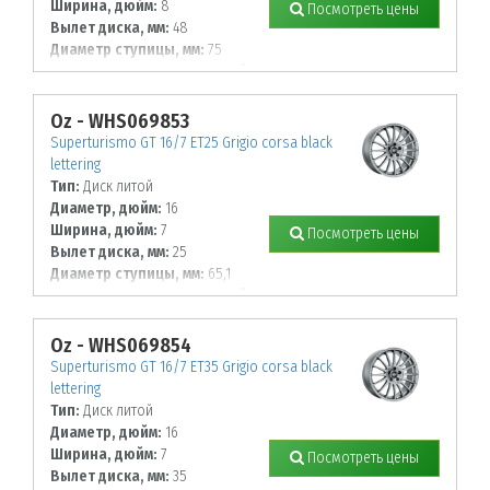
Ширина, дюйм:
8
Посмотреть цены
Вылет диска, мм:
48
Диаметр ступицы, мм:
75
К-во крепежных отверстий, шт:
5
Диаметр располож. отверстий, мм:
112
Oz - WHS069853
Superturismo GT 16/7 ET25 Grigio corsa black
lettering
Тип:
Диск литой
Диаметр, дюйм:
16
Ширина, дюйм:
7
Посмотреть цены
Вылет диска, мм:
25
Диаметр ступицы, мм:
65,1
К-во крепежных отверстий, шт:
4
Диаметр располож. отверстий, мм:
108
Oz - WHS069854
Superturismo GT 16/7 ET35 Grigio corsa black
lettering
Тип:
Диск литой
Диаметр, дюйм:
16
Ширина, дюйм:
7
Посмотреть цены
Вылет диска, мм:
35