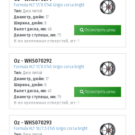
Formula HLT 17/8 ET48 Grigio corsa bright
Тип:
Диск литой
Диаметр, дюйм:
17
Ширина, дюйм:
8
Вылет диска, мм:
48
Посмотреть цены
Диаметр ступицы, мм:
75
К-во крепежных отверстий, шт:
5
Диаметр располож. отверстий, мм:
112
Oz - WHS070292
Formula HLT 17/8 ET45 Grigio corsa bright
Тип:
Диск литой
Диаметр, дюйм:
17
Ширина, дюйм:
8
Вылет диска, мм:
45
Посмотреть цены
Диаметр ступицы, мм:
79
К-во крепежных отверстий, шт:
5
Диаметр располож. отверстий, мм:
120
Oz - WHS070293
Formula HLT 18/7,5 ET45 Grigio corsa bright
Тип:
Диск литой