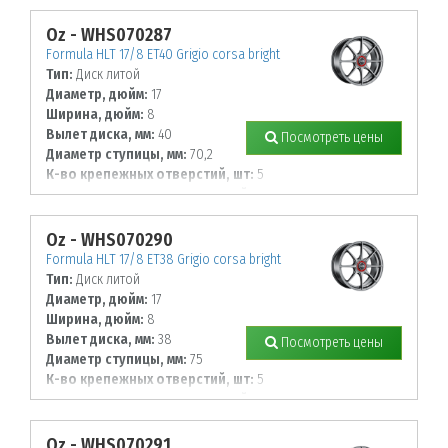
105
Oz - WHS070287
Formula HLT 17/8 ET40 Grigio corsa bright
Тип:
Диск литой
Диаметр, дюйм:
17
Ширина, дюйм:
8
Вылет диска, мм:
40
Посмотреть цены
Диаметр ступицы, мм:
70,2
К-во крепежных отверстий, шт:
5
Диаметр располож. отверстий, мм:
115
Oz - WHS070290
Formula HLT 17/8 ET38 Grigio corsa bright
Тип:
Диск литой
Диаметр, дюйм:
17
Ширина, дюйм:
8
Вылет диска, мм:
38
Посмотреть цены
Диаметр ступицы, мм:
75
К-во крепежных отверстий, шт:
5
Диаметр располож. отверстий, мм:
110
Oz - WHS070291