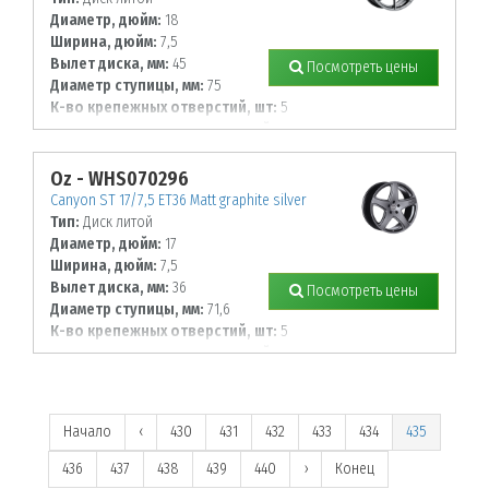
Диаметр, дюйм:
18
Ширина, дюйм:
7,5
Вылет диска, мм:
45
Посмотреть цены
Диаметр ступицы, мм:
75
К-во крепежных отверстий, шт:
5
Диаметр располож. отверстий, мм:
108
Oz - WHS070296
Canyon ST 17/7,5 ET36 Matt graphite silver
Тип:
Диск литой
Диаметр, дюйм:
17
Ширина, дюйм:
7,5
Вылет диска, мм:
36
Посмотреть цены
Диаметр ступицы, мм:
71,6
К-во крепежных отверстий, шт:
5
Диаметр располож. отверстий, мм:
127
Начало
‹
430
431
432
433
434
435
436
437
438
439
440
›
Конец