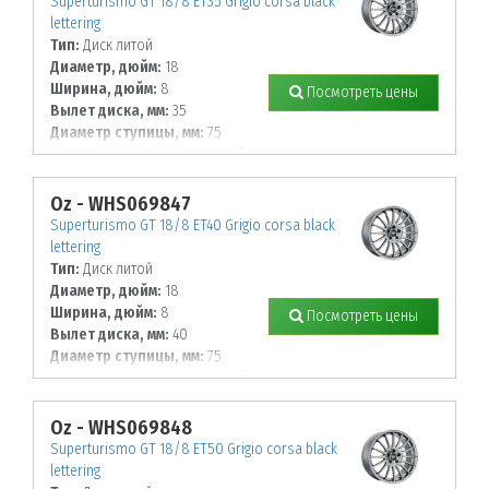
Superturismo GT 18/8 ET35 Grigio corsa black
lettering
Тип:
Диск литой
Диаметр, дюйм:
18
Ширина, дюйм:
8
Посмотреть цены
Вылет диска, мм:
35
Диаметр ступицы, мм:
75
К-во крепежных отверстий, шт:
5
Диаметр располож. отверстий, мм:
112
Oz - WHS069847
Superturismo GT 18/8 ET40 Grigio corsa black
lettering
Тип:
Диск литой
Диаметр, дюйм:
18
Ширина, дюйм:
8
Посмотреть цены
Вылет диска, мм:
40
Диаметр ступицы, мм:
75
К-во крепежных отверстий, шт:
5
Диаметр располож. отверстий, мм:
114,3
Oz - WHS069848
Superturismo GT 18/8 ET50 Grigio corsa black
lettering