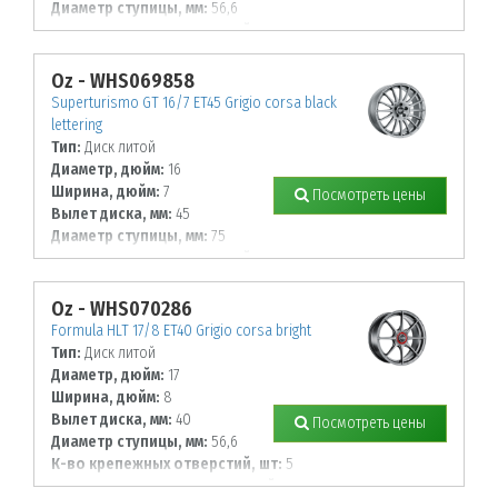
Диаметр ступицы, мм:
56,6
К-во крепежных отверстий, шт:
5
Диаметр располож. отверстий, мм:
105
Oz - WHS069858
Superturismo GT 16/7 ET45 Grigio corsa black
lettering
Тип:
Диск литой
Диаметр, дюйм:
16
Ширина, дюйм:
7
Посмотреть цены
Вылет диска, мм:
45
Диаметр ступицы, мм:
75
К-во крепежных отверстий, шт:
5
Диаметр располож. отверстий, мм:
114,3
Oz - WHS070286
Formula HLT 17/8 ET40 Grigio corsa bright
Тип:
Диск литой
Диаметр, дюйм:
17
Ширина, дюйм:
8
Вылет диска, мм:
40
Посмотреть цены
Диаметр ступицы, мм:
56,6
К-во крепежных отверстий, шт:
5
Диаметр располож. отверстий, мм: