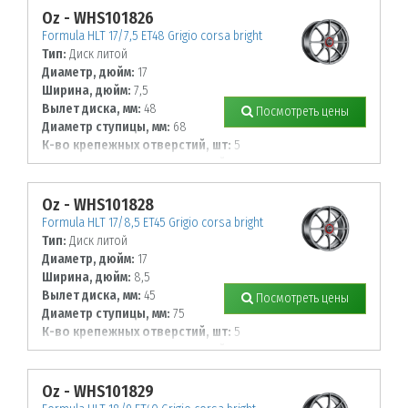
108
Oz - WHS101826
Formula HLT 17/7,5 ET48 Grigio corsa bright
Тип:
Диск литой
Диаметр, дюйм:
17
Ширина, дюйм:
7,5
Вылет диска, мм:
48
Посмотреть цены
Диаметр ступицы, мм:
68
К-во крепежных отверстий, шт:
5
Диаметр располож. отверстий, мм:
100
Oz - WHS101828
Formula HLT 17/8,5 ET45 Grigio corsa bright
Тип:
Диск литой
Диаметр, дюйм:
17
Ширина, дюйм:
8,5
Вылет диска, мм:
45
Посмотреть цены
Диаметр ступицы, мм:
75
К-во крепежных отверстий, шт:
5
Диаметр располож. отверстий, мм:
114,3
Oz - WHS101829