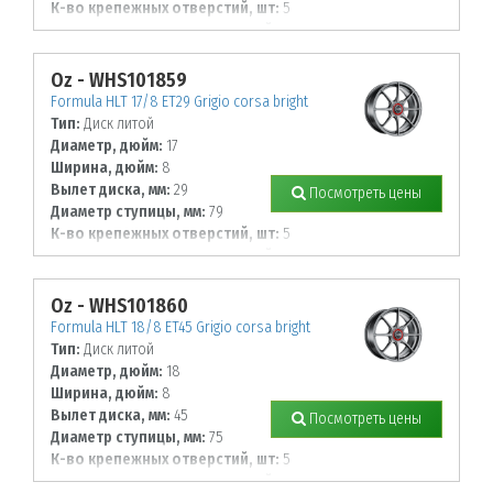
К-во крепежных отверстий, шт:
5
Диаметр располож. отверстий, мм:
114,3
Oz - WHS101859
Formula HLT 17/8 ET29 Grigio corsa bright
Тип:
Диск литой
Диаметр, дюйм:
17
Ширина, дюйм:
8
Вылет диска, мм:
29
Посмотреть цены
Диаметр ступицы, мм:
79
К-во крепежных отверстий, шт:
5
Диаметр располож. отверстий, мм:
120
Oz - WHS101860
Formula HLT 18/8 ET45 Grigio corsa bright
Тип:
Диск литой
Диаметр, дюйм:
18
Ширина, дюйм:
8
Вылет диска, мм:
45
Посмотреть цены
Диаметр ступицы, мм:
75
К-во крепежных отверстий, шт:
5
Диаметр располож. отверстий, мм: