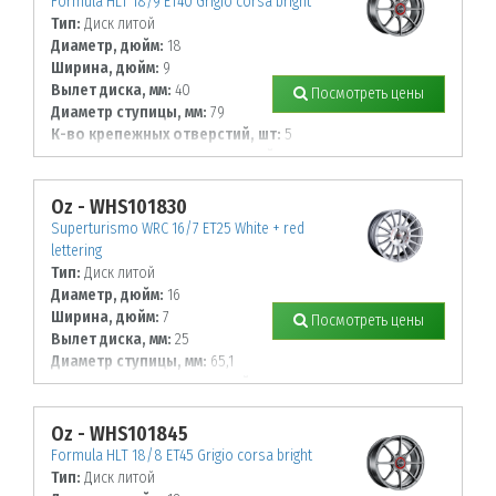
Formula HLT 18/9 ET40 Grigio corsa bright
Тип:
Диск литой
Диаметр, дюйм:
18
Ширина, дюйм:
9
Вылет диска, мм:
40
Посмотреть цены
Диаметр ступицы, мм:
79
К-во крепежных отверстий, шт:
5
Диаметр располож. отверстий, мм:
120
Oz - WHS101830
Superturismo WRC 16/7 ET25 White + red
lettering
Тип:
Диск литой
Диаметр, дюйм:
16
Ширина, дюйм:
7
Посмотреть цены
Вылет диска, мм:
25
Диаметр ступицы, мм:
65,1
К-во крепежных отверстий, шт:
4
Диаметр располож. отверстий, мм:
108
Oz - WHS101845
Formula HLT 18/8 ET45 Grigio corsa bright
Тип:
Диск литой