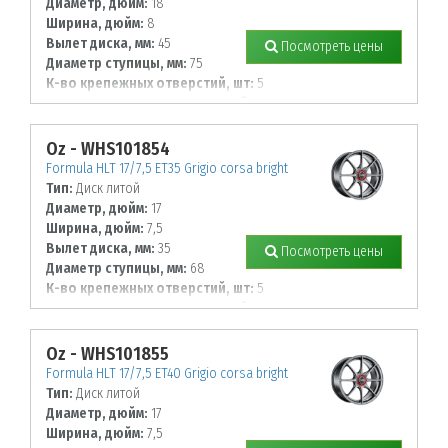
Диаметр, дюйм:
18
Ширина, дюйм:
8
Вылет диска, мм:
45
Посмотреть цены
Диаметр ступицы, мм:
75
К-во крепежных отверстий, шт:
5
Диаметр располож. отверстий, мм:
114,3
Oz - WHS101854
Formula HLT 17/7,5 ET35 Grigio corsa bright
Тип:
Диск литой
Диаметр, дюйм:
17
Ширина, дюйм:
7,5
Вылет диска, мм:
35
Посмотреть цены
Диаметр ступицы, мм:
68
К-во крепежных отверстий, шт:
5
Диаметр располож. отверстий, мм:
100
Oz - WHS101855
Formula HLT 17/7,5 ET40 Grigio corsa bright
Тип:
Диск литой
Диаметр, дюйм:
17
Ширина, дюйм:
7,5