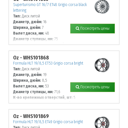
Superturismo GT 16/7 ET48 Grigio corsa black
lettering
Тип:
Диск литой
Диаметр, дюйм:
16
Ширина, дюйм:
7
Посмотреть цены
Вылет диска, мм:
48
Диаметр ступицы, мм:
75
К-во крепежных отверстий, шт:
5
Диаметр располож. отверстий, мм:
112
Oz - WHS101868
Formula HLT 19/8,5 ET53 Grigio corsa bright
Тип:
Диск литой
Диаметр, дюйм:
19
Ширина, дюйм:
8,5
Вылет диска, мм:
53
Посмотреть цены
Диаметр ступицы, мм:
71,6
К-во крепежных отверстий, шт:
5
Диаметр располож. отверстий, мм:
130
Oz - WHS101869
Formula HLT 19/8,5 ET49 Grigio corsa bright
Тип:
Диск литой