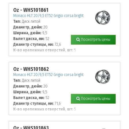
114,3
Oz - WHS101861
Monaco HLT 20/9,5 ET52 Grigio corsa bright
Тип:
Диск литой
Диаметр, дюйм:
20
Ширина, дюйм:
9,5
Вылет диска, мм:
52
Посмотреть цены
Диаметр ступицы, мм:
72,6
К-во крепежных отверстий, шт:
5
Диаметр располож. отверстий, мм:
120
Oz - WHS101862
Monaco HLT 20/9,5 ET52 Grigio corsa bright
Тип:
Диск литой
Диаметр, дюйм:
20
Ширина, дюйм:
9,5
Вылет диска, мм:
52
Посмотреть цены
Диаметр ступицы, мм:
71,6
К-во крепежных отверстий, шт:
5
Диаметр располож. отверстий, мм:
130
Oz - WHS101863