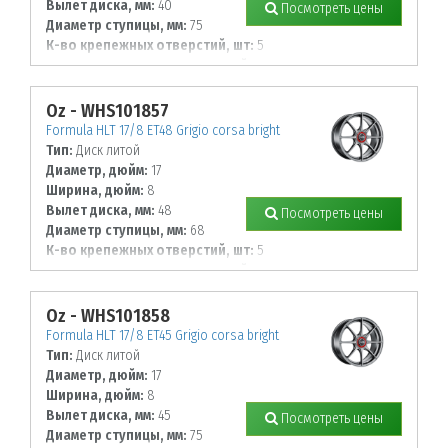
Вылет диска, мм:
40
Посмотреть цены
Диаметр ступицы, мм:
75
К-во крепежных отверстий, шт:
5
Диаметр располож. отверстий, мм:
108
Oz - WHS101857
Formula HLT 17/8 ET48 Grigio corsa bright
Тип:
Диск литой
Диаметр, дюйм:
17
Ширина, дюйм:
8
Вылет диска, мм:
48
Посмотреть цены
Диаметр ступицы, мм:
68
К-во крепежных отверстий, шт:
5
Диаметр располож. отверстий, мм:
100
Oz - WHS101858
Formula HLT 17/8 ET45 Grigio corsa bright
Тип:
Диск литой
Диаметр, дюйм:
17
Ширина, дюйм:
8
Вылет диска, мм:
45
Посмотреть цены
Диаметр ступицы, мм:
75