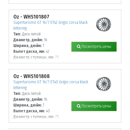
К-во крепежных отверстий, шт:
4
Диаметр располож. отверстий, мм:
108
Oz - WHS101807
Superturismo GT 16/7 ET42 Grigio corsa black
lettering
Тип:
Диск литой
Диаметр, дюйм:
16
Ширина, дюйм:
7
Посмотреть цены
Вылет диска, мм:
42
Диаметр ступицы, мм:
75
К-во крепежных отверстий, шт:
4
Диаметр располож. отверстий, мм:
114,3
Oz - WHS101808
Superturismo GT 16/7 ET40 Grigio corsa black
lettering
Тип:
Диск литой
Диаметр, дюйм:
16
Ширина, дюйм:
7
Посмотреть цены
Вылет диска, мм:
40
Диаметр ступицы, мм:
75
К-во крепежных отверстий, шт:
5
Диаметр располож. отверстий, мм: