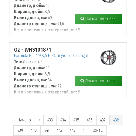
Диаметр, дюйм:
19
Ширина, дюйм:
8,5
Вылет диска, мм:
49
Посмотреть цены
Диаметр ступицы, мм:
71,6
К-во крепежных отверстий, шт:
5
Диаметр располож. отверстий, мм:
130
Oz - WHS101871
Formula HLT 19/8,5 ET34 Grigio corsa bright
Тип:
Диск литой
Диаметр, дюйм:
19
Ширина, дюйм:
8,5
Вылет диска, мм:
34
Посмотреть цены
Диаметр ступицы, мм:
79
К-во крепежных отверстий, шт:
5
Диаметр располож. отверстий, мм:
120
Начало
‹
433
434
435
436
437
438
439
440
441
442
443
›
Конец