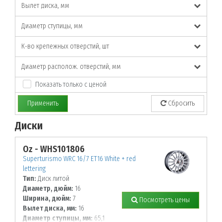
Вылет диска, мм
Диаметр ступицы, мм
К-во крепежных отверстий, шт
Диаметр располож. отверстий, мм
Показать только с ценой
Применить
Сбросить
Диски
По заданным параметрам товары не найдены!
Oz - WHS101806
Superturismo WRC 16/7 ET16 White + red
lettering
Тип:
Диск литой
Диаметр, дюйм:
16
Ширина, дюйм:
7
Посмотреть цены
Вылет диска, мм:
16
Диаметр ступицы, мм:
65,1