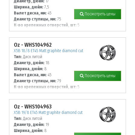
Диаметр, дюйм:
17
Ширина, дюйм:
7,5
Вылет диска, мм:
45
Посмотреть цены
Диаметр ступицы, мм:
75
К-во крепежных отверстий, шт:
5
Диаметр располож. отверстий, мм:
108
Oz - WHS104962
X5B 18/8 ET45 Matt graphite diamond cut
Тип:
Диск литой
Диаметр, дюйм:
18
Ширина, дюйм:
8
Вылет диска, мм:
45
Посмотреть цены
Диаметр ступицы, мм:
79
К-во крепежных отверстий, шт:
5
Диаметр располож. отверстий, мм:
120
Oz - WHS104963
X5B 19/8 ET45 Matt graphite diamond cut
Тип:
Диск литой
Диаметр, дюйм:
19
Ширина, дюйм:
8