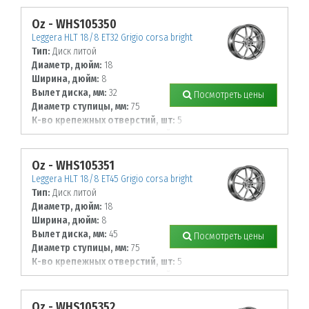
112
Oz - WHS105350
Leggera HLT 18/8 ET32 Grigio corsa bright
Тип:
Диск литой
Диаметр, дюйм:
18
Ширина, дюйм:
8
Вылет диска, мм:
32
Посмотреть цены
Диаметр ступицы, мм:
75
К-во крепежных отверстий, шт:
5
Диаметр располож. отверстий, мм:
114,3
Oz - WHS105351
Leggera HLT 18/8 ET45 Grigio corsa bright
Тип:
Диск литой
Диаметр, дюйм:
18
Ширина, дюйм:
8
Вылет диска, мм:
45
Посмотреть цены
Диаметр ступицы, мм:
75
К-во крепежных отверстий, шт:
5
Диаметр располож. отверстий, мм:
114,3
Oz - WHS105352