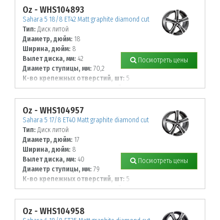
Oz - WHS104893
Sahara 5 18/8 ET42 Matt graphite diamond cut
Тип:
Диск литой
Диаметр, дюйм:
18
Ширина, дюйм:
8
Вылет диска, мм:
42
Посмотреть цены
Диаметр ступицы, мм:
70,2
К-во крепежных отверстий, шт:
5
Диаметр располож. отверстий, мм:
115
Oz - WHS104957
Sahara 5 17/8 ET40 Matt graphite diamond cut
Тип:
Диск литой
Диаметр, дюйм:
17
Ширина, дюйм:
8
Вылет диска, мм:
40
Посмотреть цены
Диаметр ступицы, мм:
79
К-во крепежных отверстий, шт:
5
Диаметр располож. отверстий, мм:
114,3
Oz - WHS104958