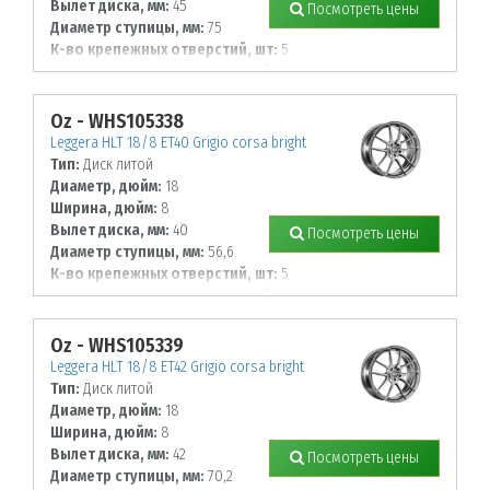
Вылет диска, мм:
45
Посмотреть цены
Диаметр ступицы, мм:
75
К-во крепежных отверстий, шт:
5
Диаметр располож. отверстий, мм:
108
Oz - WHS105338
Leggera HLT 18/8 ET40 Grigio corsa bright
Тип:
Диск литой
Диаметр, дюйм:
18
Ширина, дюйм:
8
Вылет диска, мм:
40
Посмотреть цены
Диаметр ступицы, мм:
56,6
К-во крепежных отверстий, шт:
5
Диаметр располож. отверстий, мм:
105
Oz - WHS105339
Leggera HLT 18/8 ET42 Grigio corsa bright
Тип:
Диск литой
Диаметр, дюйм:
18
Ширина, дюйм:
8
Вылет диска, мм:
42
Посмотреть цены
Диаметр ступицы, мм:
70,2