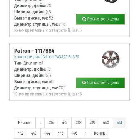
Диаметр, дюйм:
20
Ширина, дюйм:
9,5
Вылет диска, мм:
52
Посмотреть цены
Диаметр ступицы, мм:
71,6
К-во крепежных отверстий, шт:
5
Диаметр располож. отверстий, мм:
130
Patron - 1117884
Колёсный диск Patron PW462P SILVER
Тип:
Диск литой
Диаметр, дюйм:
15
Ширина, дюйм:
6,5
Вылет диска, мм:
40
Посмотреть цены
Диаметр ступицы, мм:
70,1
К-во крепежных отверстий, шт:
5
Диаметр располож. отверстий, мм:
112
Начало
‹
436
437
438
439
440
441
442
443
444
445
446
›
Конец