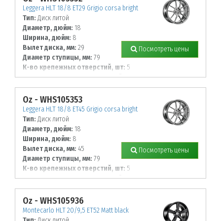
Leggera HLT 18/8 ET29 Grigio corsa bright
Тип:
Диск литой
Диаметр, дюйм:
18
Ширина, дюйм:
8
Вылет диска, мм:
29
Посмотреть цены
Диаметр ступицы, мм:
79
К-во крепежных отверстий, шт:
5
Диаметр располож. отверстий, мм:
120
Oz - WHS105353
Leggera HLT 18/8 ET45 Grigio corsa bright
Тип:
Диск литой
Диаметр, дюйм:
18
Ширина, дюйм:
8
Вылет диска, мм:
45
Посмотреть цены
Диаметр ступицы, мм:
79
К-во крепежных отверстий, шт:
5
Диаметр располож. отверстий, мм:
120
Oz - WHS105936
Montecarlo HLT 20/9,5 ET52 Matt black
Тип:
Диск литой