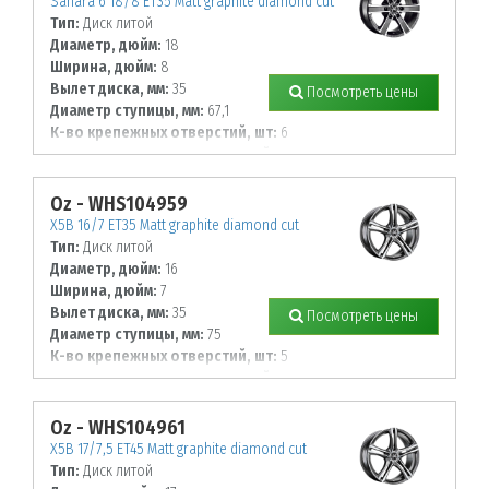
Sahara 6 18/8 ET35 Matt graphite diamond cut
Тип:
Диск литой
Диаметр, дюйм:
18
Ширина, дюйм:
8
Вылет диска, мм:
35
Посмотреть цены
Диаметр ступицы, мм:
67,1
К-во крепежных отверстий, шт:
6
Диаметр располож. отверстий, мм:
139,7
Oz - WHS104959
X5B 16/7 ET35 Matt graphite diamond cut
Тип:
Диск литой
Диаметр, дюйм:
16
Ширина, дюйм:
7
Вылет диска, мм:
35
Посмотреть цены
Диаметр ступицы, мм:
75
К-во крепежных отверстий, шт:
5
Диаметр располож. отверстий, мм:
112
Oz - WHS104961
X5B 17/7,5 ET45 Matt graphite diamond cut
Тип:
Диск литой