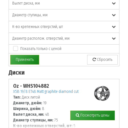
Вылет диска, мм
Диаметр ступицы, мм
К-во крепежных отверстий, шт
Диаметр располож. отверстий, мм
Показать только с ценой
Применить
Сбросить
Диски
По заданным параметрам товары не найдены!
Oz - WHS104882
X5B 19/8 ET48 Matt graphite diamond cut
Тип:
Диск литой
Диаметр, дюйм:
19
Ширина, дюйм:
8
Вылет диска, мм:
48
Посмотреть цены
Диаметр ступицы, мм:
75
К-во крепежных отверстий, шт:
5