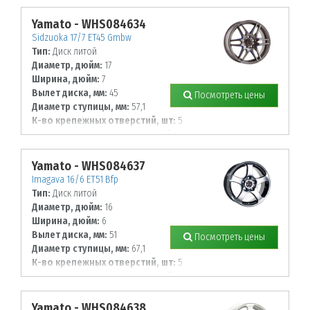
114,3
Yamato - WHS084634
Sidzuoka 17/7 ET45 Gmbw
Тип:
Диск литой
Диаметр, дюйм:
17
Ширина, дюйм:
7
Вылет диска, мм:
45
Посмотреть цены
Диаметр ступицы, мм:
57,1
К-во крепежных отверстий, шт:
5
Диаметр располож. отверстий, мм:
112
Yamato - WHS084637
Imagava 16/6 ET51 Bfp
Тип:
Диск литой
Диаметр, дюйм:
16
Ширина, дюйм:
6
Вылет диска, мм:
51
Посмотреть цены
Диаметр ступицы, мм:
67,1
К-во крепежных отверстий, шт:
5
Диаметр располож. отверстий, мм:
114,3
Yamato - WHS084638