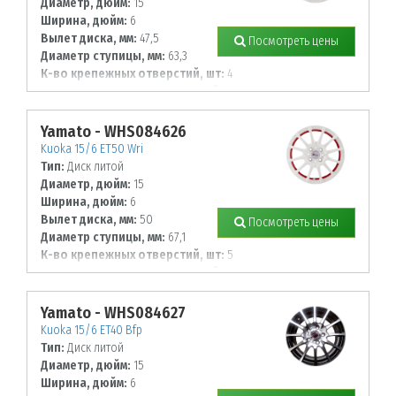
Диаметр, дюйм:
15
Ширина, дюйм:
6
Вылет диска, мм:
47,5
Посмотреть цены
Диаметр ступицы, мм:
63,3
К-во крепежных отверстий, шт:
4
Диаметр располож. отверстий, мм:
108
Yamato - WHS084626
Kuoka 15/6 ET50 Wri
Тип:
Диск литой
Диаметр, дюйм:
15
Ширина, дюйм:
6
Вылет диска, мм:
50
Посмотреть цены
Диаметр ступицы, мм:
67,1
К-во крепежных отверстий, шт:
5
Диаметр располож. отверстий, мм:
114,3
Yamato - WHS084627
Kuoka 15/6 ET40 Bfp
Тип:
Диск литой
Диаметр, дюйм:
15
Ширина, дюйм:
6