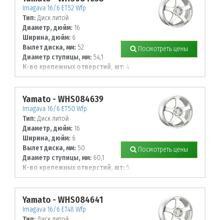
Imagava 16/6 ET52 Wfp
Тип:
Диск литой
Диаметр, дюйм:
16
Ширина, дюйм:
6
Вылет диска, мм:
52
Посмотреть цены
Диаметр ступицы, мм:
54,1
К-во крепежных отверстий, шт:
4
Диаметр располож. отверстий, мм:
100
Yamato - WHS084639
Imagava 16/6 ET50 Wfp
Тип:
Диск литой
Диаметр, дюйм:
16
Ширина, дюйм:
6
Вылет диска, мм:
50
Посмотреть цены
Диаметр ступицы, мм:
60,1
К-во крепежных отверстий, шт:
5
Диаметр располож. отверстий, мм:
114,3
Yamato - WHS084641
Imagava 16/6 ET48 Wfp
Тип:
Диск литой