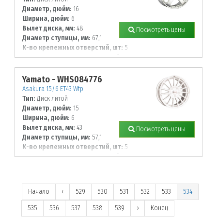
Диаметр, дюйм:
16
Ширина, дюйм:
6
Вылет диска, мм:
48
Посмотреть цены
Диаметр ступицы, мм:
67,1
К-во крепежных отверстий, шт:
5
Диаметр располож. отверстий, мм:
114,3
Yamato - WHS084776
Asakura 15/6 ET43 Wfp
Тип:
Диск литой
Диаметр, дюйм:
15
Ширина, дюйм:
6
Вылет диска, мм:
43
Посмотреть цены
Диаметр ступицы, мм:
57,1
К-во крепежных отверстий, шт:
5
Диаметр располож. отверстий, мм:
100
Начало
‹
529
530
531
532
533
534
535
536
537
538
539
›
Конец