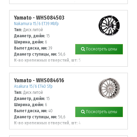
Диаметр располож. отверстий, мм:
112
Yamato - WHS084503
Nakamura 15/6 ET39 Mbfp
Тип:
Диск литой
Диаметр, дюйм:
15
Ширина, дюйм:
6
Вылет диска, мм:
39
Посмотреть цены
Диаметр ступицы, мм:
56,6
К-во крепежных отверстий, шт:
5
Диаметр располож. отверстий, мм:
105
Yamato - WHS084616
Asakura 15/6 ET40 Sfp
Тип:
Диск литой
Диаметр, дюйм:
15
Ширина, дюйм:
6
Вылет диска, мм:
40
Посмотреть цены
Диаметр ступицы, мм:
56,6
К-во крепежных отверстий, шт:
4
Диаметр располож. отверстий, мм:
100