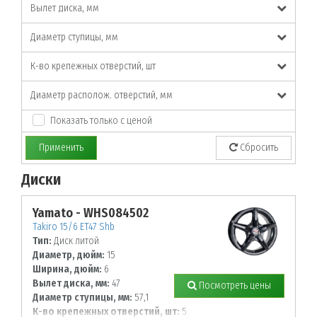
Вылет диска, мм
Диаметр ступицы, мм
К-во крепежных отверстий, шт
Диаметр располож. отверстий, мм
Показать только с ценой
Применить
Сбросить
Диски
По заданным параметрам товары не найдены!
Yamato - WHS084502
Takiro 15/6 ET47 Shb
Тип:
Диск литой
Диаметр, дюйм:
15
Ширина, дюйм:
6
Вылет диска, мм:
47
Посмотреть цены
Диаметр ступицы, мм:
57,1
К-во крепежных отверстий, шт:
5