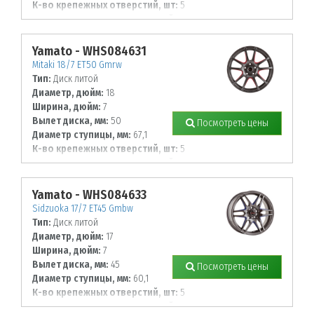
К-во крепежных отверстий, шт:
5
Диаметр располож. отверстий, мм:
114,3
Yamato - WHS084631
Mitaki 18/7 ET50 Gmrw
Тип:
Диск литой
Диаметр, дюйм:
18
Ширина, дюйм:
7
Вылет диска, мм:
50
Посмотреть цены
Диаметр ступицы, мм:
67,1
К-во крепежных отверстий, шт:
5
Диаметр располож. отверстий, мм:
114,3
Yamato - WHS084633
Sidzuoka 17/7 ET45 Gmbw
Тип:
Диск литой
Диаметр, дюйм:
17
Ширина, дюйм:
7
Вылет диска, мм:
45
Посмотреть цены
Диаметр ступицы, мм:
60,1
К-во крепежных отверстий, шт:
5
Диаметр располож. отверстий, мм: