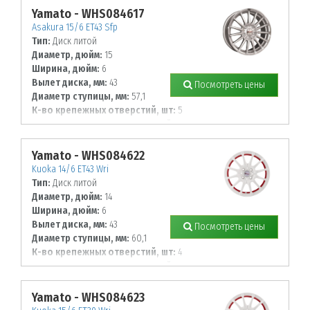
Yamato - WHS084617
Asakura 15/6 ET43 Sfp
Тип:
Диск литой
Диаметр, дюйм:
15
Ширина, дюйм:
6
Вылет диска, мм:
43
Посмотреть цены
Диаметр ступицы, мм:
57,1
К-во крепежных отверстий, шт:
5
Диаметр располож. отверстий, мм:
100
Yamato - WHS084622
Kuoka 14/6 ET43 Wri
Тип:
Диск литой
Диаметр, дюйм:
14
Ширина, дюйм:
6
Вылет диска, мм:
43
Посмотреть цены
Диаметр ступицы, мм:
60,1
К-во крепежных отверстий, шт:
4
Диаметр располож. отверстий, мм:
100
Yamato - WHS084623