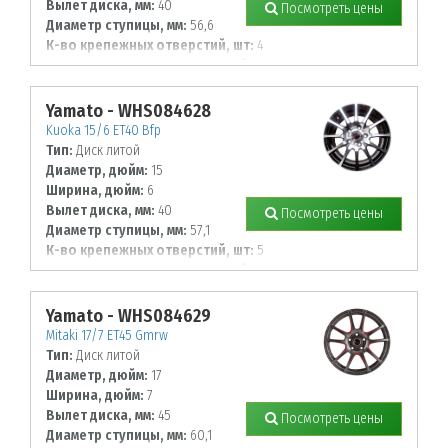
Вылет диска, мм:
40
Посмотреть цены
Диаметр ступицы, мм:
56,6
К-во крепежных отверстий, шт:
4
Диаметр располож. отверстий, мм:
100
Yamato - WHS084628
Kuoka 15/6 ET40 Bfp
Тип:
Диск литой
Диаметр, дюйм:
15
Ширина, дюйм:
6
Вылет диска, мм:
40
Посмотреть цены
Диаметр ступицы, мм:
57,1
К-во крепежных отверстий, шт:
5
Диаметр располож. отверстий, мм:
100
Yamato - WHS084629
Mitaki 17/7 ET45 Gmrw
Тип:
Диск литой
Диаметр, дюйм:
17
Ширина, дюйм:
7
Вылет диска, мм:
45
Посмотреть цены
Диаметр ступицы, мм:
60,1