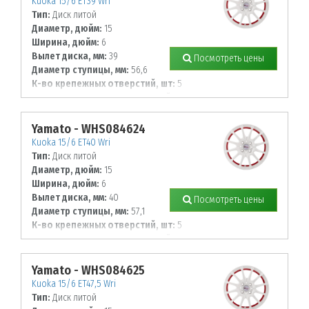
Kuoka 15/6 ET39 Wri
Тип:
Диск литой
Диаметр, дюйм:
15
Ширина, дюйм:
6
Вылет диска, мм:
39
Посмотреть цены
Диаметр ступицы, мм:
56,6
К-во крепежных отверстий, шт:
5
Диаметр располож. отверстий, мм:
105
Yamato - WHS084624
Kuoka 15/6 ET40 Wri
Тип:
Диск литой
Диаметр, дюйм:
15
Ширина, дюйм:
6
Вылет диска, мм:
40
Посмотреть цены
Диаметр ступицы, мм:
57,1
К-во крепежных отверстий, шт:
5
Диаметр располож. отверстий, мм:
100
Yamato - WHS084625
Kuoka 15/6 ET47,5 Wri
Тип:
Диск литой