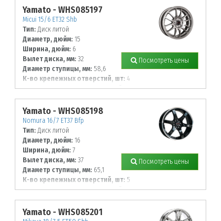
Yamato - WHS085197
Micui 15/6 ET32 Shb
Тип:
Диск литой
Диаметр, дюйм:
15
Ширина, дюйм:
6
Вылет диска, мм:
32
Посмотреть цены
Диаметр ступицы, мм:
58,6
К-во крепежных отверстий, шт:
4
Диаметр располож. отверстий, мм:
98
Yamato - WHS085198
Nomura 16/7 ET37 Bfp
Тип:
Диск литой
Диаметр, дюйм:
16
Ширина, дюйм:
7
Вылет диска, мм:
37
Посмотреть цены
Диаметр ступицы, мм:
65,1
К-во крепежных отверстий, шт:
5
Диаметр располож. отверстий, мм:
110
Yamato - WHS085201