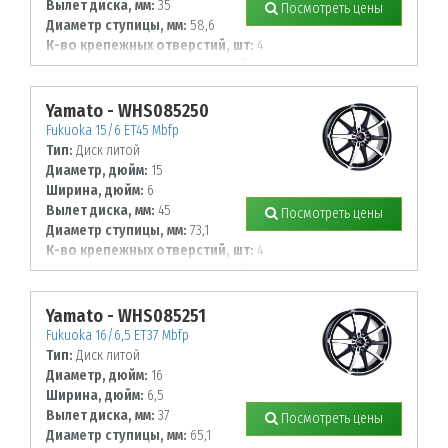
Вылет диска, мм:
35
Посмотреть цены
Диаметр ступицы, мм:
58,6
К-во крепежных отверстий, шт:
4
Диаметр располож. отверстий, мм:
98
Yamato - WHS085250
Fukuoka 15/6 ET45 Mbfp
Тип:
Диск литой
Диаметр, дюйм:
15
Ширина, дюйм:
6
Вылет диска, мм:
45
Посмотреть цены
Диаметр ступицы, мм:
73,1
К-во крепежных отверстий, шт:
4
Диаметр располож. отверстий, мм:
100
Yamato - WHS085251
Fukuoka 16/6,5 ET37 Mbfp
Тип:
Диск литой
Диаметр, дюйм:
16
Ширина, дюйм:
6,5
Вылет диска, мм:
37
Посмотреть цены
Диаметр ступицы, мм:
65,1