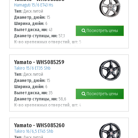
Hamaguti 15/6 ET43 Hs
Тип:
Диск литой
Диаметр, дюйм:
15
Ширина, дюйм:
6
Вылет диска, мм:
43
Посмотреть цены
Диаметр ступицы, мм:
57,1
К-во крепежных отверстий, шт:
5
Диаметр располож. отверстий, мм:
100
Yamato - WHS085259
Takiro 15/6 ET35 Shb
Тип:
Диск литой
Диаметр, дюйм:
15
Ширина, дюйм:
6
Вылет диска, мм:
35
Посмотреть цены
Диаметр ступицы, мм:
58,6
К-во крепежных отверстий, шт:
4
Диаметр располож. отверстий, мм:
98
Yamato - WHS085260
Takiro 16/6,5 ET45 Shb
Тип:
Диск литой