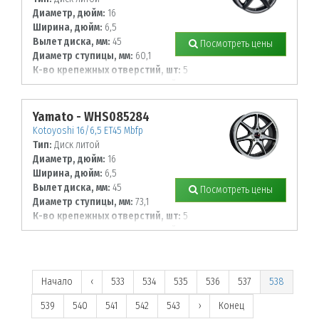
Диаметр, дюйм:
16
Ширина, дюйм:
6,5
Вылет диска, мм:
45
Посмотреть цены
Диаметр ступицы, мм:
60,1
К-во крепежных отверстий, шт:
5
Диаметр располож. отверстий, мм:
114,3
Yamato - WHS085284
Kotoyoshi 16/6,5 ET45 Mbfp
Тип:
Диск литой
Диаметр, дюйм:
16
Ширина, дюйм:
6,5
Вылет диска, мм:
45
Посмотреть цены
Диаметр ступицы, мм:
73,1
К-во крепежных отверстий, шт:
5
Диаметр располож. отверстий, мм:
114,3
Начало
‹
533
534
535
536
537
538
539
540
541
542
543
›
Конец