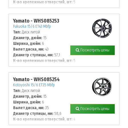
К-во крепежных отверстий, шт:
5
Диаметр располож. отверстий, мм:
110
Yamato - WHS085253
Fukuoka 15/6 ET43 Mbfp
Тип:
Диск литой
Диаметр, дюйм:
15
Ширина, дюйм:
6
Вылет диска, мм:
43
Посмотреть цены
Диаметр ступицы, мм:
57,1
К-во крепежных отверстий, шт:
5
Диаметр располож. отверстий, мм:
100
Yamato - WHS085254
Kotoyoshi 15/6 ET35 Mbfp
Тип:
Диск литой
Диаметр, дюйм:
15
Ширина, дюйм:
6
Вылет диска, мм:
35
Посмотреть цены
Диаметр ступицы, мм:
58,6
К-во крепежных отверстий, шт:
4
Диаметр располож. отверстий, мм: