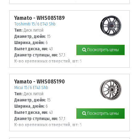
Диаметр располож. отверстий, мм:
114,3
Yamato - WHS085189
Toshimiti 15/6 ET43 Shb
Тип:
Диск литой
Диаметр, дюйм:
15
Ширина, дюйм:
6
Вылет диска, мм:
43
Посмотреть цены
Диаметр ступицы, мм:
57,1
К-во крепежных отверстий, шт:
5
Диаметр располож. отверстий, мм:
100
Yamato - WHS085190
Micui 15/6 ET43 Shb
Тип:
Диск литой
Диаметр, дюйм:
15
Ширина, дюйм:
6
Вылет диска, мм:
43
Посмотреть цены
Диаметр ступицы, мм:
57,1
К-во крепежных отверстий, шт:
5
Диаметр располож. отверстий, мм:
100