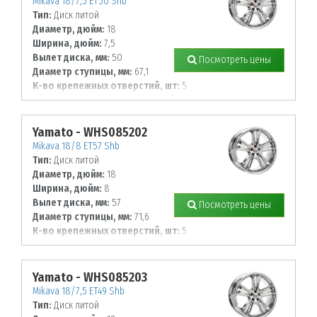
Mikava 18/7,5 ET50 Shb
Тип:
Диск литой
Диаметр, дюйм:
18
Ширина, дюйм:
7,5
Вылет диска, мм:
50
Посмотреть цены
Диаметр ступицы, мм:
67,1
К-во крепежных отверстий, шт:
5
Диаметр располож. отверстий, мм:
114,3
Yamato - WHS085202
Mikava 18/8 ET57 Shb
Тип:
Диск литой
Диаметр, дюйм:
18
Ширина, дюйм:
8
Вылет диска, мм:
57
Посмотреть цены
Диаметр ступицы, мм:
71,6
К-во крепежных отверстий, шт:
5
Диаметр располож. отверстий, мм:
130
Yamato - WHS085203
Mikava 18/7,5 ET49 Shb
Тип:
Диск литой