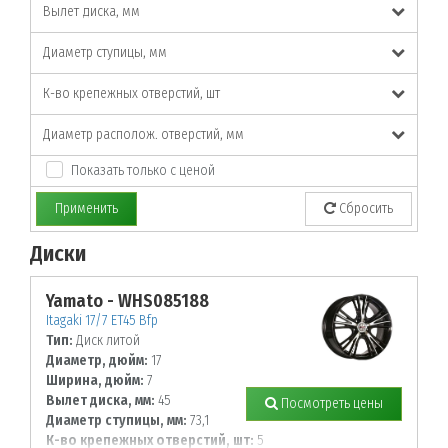
Вылет диска, мм
Диаметр ступицы, мм
К-во крепежных отверстий, шт
Диаметр располож. отверстий, мм
Показать только с ценой
Применить
Сбросить
Диски
По заданным параметрам товары не найдены!
Yamato - WHS085188
Itagaki 17/7 ET45 Bfp
Тип:
Диск литой
Диаметр, дюйм:
17
Ширина, дюйм:
7
Вылет диска, мм:
45
Посмотреть цены
Диаметр ступицы, мм:
73,1
К-во крепежных отверстий, шт:
5