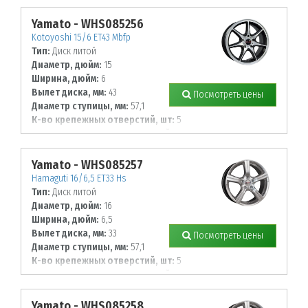
98
Yamato - WHS085256
Kotoyoshi 15/6 ET43 Mbfp
Тип:
Диск литой
Диаметр, дюйм:
15
Ширина, дюйм:
6
Вылет диска, мм:
43
Посмотреть цены
Диаметр ступицы, мм:
57,1
К-во крепежных отверстий, шт:
5
Диаметр располож. отверстий, мм:
100
Yamato - WHS085257
Hamaguti 16/6,5 ET33 Hs
Тип:
Диск литой
Диаметр, дюйм:
16
Ширина, дюйм:
6,5
Вылет диска, мм:
33
Посмотреть цены
Диаметр ступицы, мм:
57,1
К-во крепежных отверстий, шт:
5
Диаметр располож. отверстий, мм:
112
Yamato - WHS085258