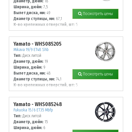
Диаметр, дюйм:
18
Ширина, дюйм:
7,5
Вылет диска, мм:
49
Посмотреть цены
Диаметр ступицы, мм:
67,1
К-во крепежных отверстий, шт:
5
Диаметр располож. отверстий, мм:
108
Yamato - WHS085205
Mikava 19/9 ET48 Shb
Тип:
Диск литой
Диаметр, дюйм:
19
Ширина, дюйм:
9
Вылет диска, мм:
48
Посмотреть цены
Диаметр ступицы, мм:
74,1
К-во крепежных отверстий, шт:
5
Диаметр располож. отверстий, мм:
120
Yamato - WHS085248
Fukuoka 15/6 ET35 Mbfp
Тип:
Диск литой
Диаметр, дюйм:
15
Ширина, дюйм:
6