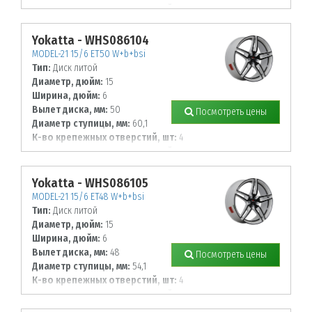
Диаметр располож. отверстий, мм:
105
Yokatta - WHS086104
MODEL-21 15/6 ET50 W+b+bsi
Тип:
Диск литой
Диаметр, дюйм:
15
Ширина, дюйм:
6
Вылет диска, мм:
50
Посмотреть цены
Диаметр ступицы, мм:
60,1
К-во крепежных отверстий, шт:
4
Диаметр располож. отверстий, мм:
100
Yokatta - WHS086105
MODEL-21 15/6 ET48 W+b+bsi
Тип:
Диск литой
Диаметр, дюйм:
15
Ширина, дюйм:
6
Вылет диска, мм:
48
Посмотреть цены
Диаметр ступицы, мм:
54,1
К-во крепежных отверстий, шт:
4
Диаметр располож. отверстий, мм:
100