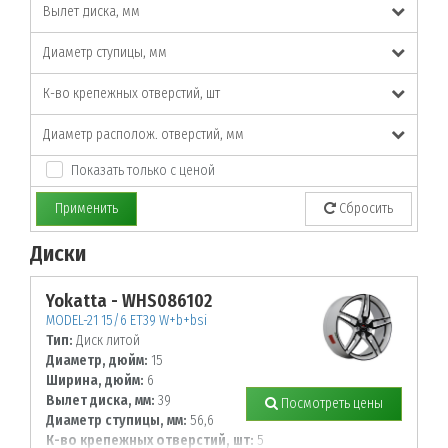
Вылет диска, мм
Диаметр ступицы, мм
К-во крепежных отверстий, шт
Диаметр располож. отверстий, мм
Показать только с ценой
Применить
Сбросить
Диски
По заданным параметрам товары не найдены!
Yokatta - WHS086102
MODEL-21 15/6 ET39 W+b+bsi
Тип:
Диск литой
Диаметр, дюйм:
15
Ширина, дюйм:
6
Вылет диска, мм:
39
Посмотреть цены
Диаметр ступицы, мм:
56,6
К-во крепежных отверстий, шт:
5