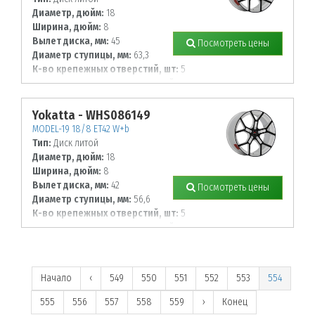
Диаметр, дюйм:
18
Ширина, дюйм:
8
Вылет диска, мм:
45
Посмотреть цены
Диаметр ступицы, мм:
63,3
К-во крепежных отверстий, шт:
5
Диаметр располож. отверстий, мм:
108
Yokatta - WHS086149
MODEL-19 18/8 ET42 W+b
Тип:
Диск литой
Диаметр, дюйм:
18
Ширина, дюйм:
8
Вылет диска, мм:
42
Посмотреть цены
Диаметр ступицы, мм:
56,6
К-во крепежных отверстий, шт:
5
Диаметр располож. отверстий, мм:
105
Начало
‹
549
550
551
552
553
554
555
556
557
558
559
›
Конец