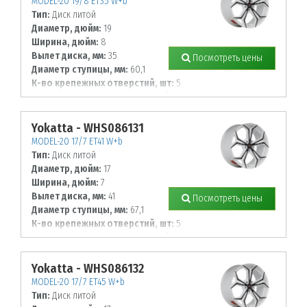
MODEL-20 19/8 ET35 W+b
Тип:
Диск литой
Диаметр, дюйм:
19
Ширина, дюйм:
8
Вылет диска, мм:
35
Посмотреть цены
Диаметр ступицы, мм:
60,1
К-во крепежных отверстий, шт:
5
Диаметр располож. отверстий, мм:
114,3
Yokatta - WHS086131
MODEL-20 17/7 ET41 W+b
Тип:
Диск литой
Диаметр, дюйм:
17
Ширина, дюйм:
7
Вылет диска, мм:
41
Посмотреть цены
Диаметр ступицы, мм:
67,1
К-во крепежных отверстий, шт:
5
Диаметр располож. отверстий, мм:
120
Yokatta - WHS086132
MODEL-20 17/7 ET45 W+b
Тип:
Диск литой