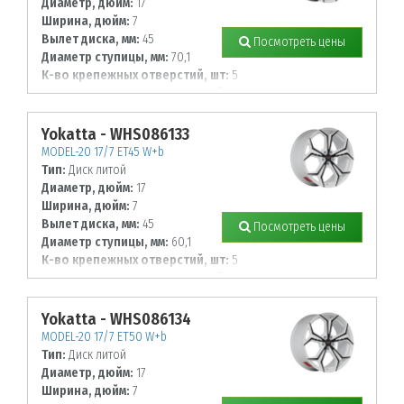
Диаметр, дюйм:
17
Ширина, дюйм:
7
Вылет диска, мм:
45
Посмотреть цены
Диаметр ступицы, мм:
70,1
К-во крепежных отверстий, шт:
5
Диаметр располож. отверстий, мм:
115
Yokatta - WHS086133
MODEL-20 17/7 ET45 W+b
Тип:
Диск литой
Диаметр, дюйм:
17
Ширина, дюйм:
7
Вылет диска, мм:
45
Посмотреть цены
Диаметр ступицы, мм:
60,1
К-во крепежных отверстий, шт:
5
Диаметр располож. отверстий, мм:
114,3
Yokatta - WHS086134
MODEL-20 17/7 ET50 W+b
Тип:
Диск литой
Диаметр, дюйм:
17
Ширина, дюйм:
7