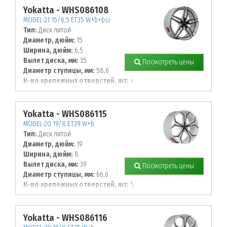
Yokatta - WHS086108
MODEL-21 15/6,5 ET35 W+b+bsi
Тип:
Диск литой
Диаметр, дюйм:
15
Ширина, дюйм:
6,5
Вылет диска, мм:
35
Посмотреть цены
Диаметр ступицы, мм:
58,6
К-во крепежных отверстий, шт:
4
Диаметр располож. отверстий, мм:
98
Yokatta - WHS086115
MODEL-20 19/8 ET39 W+b
Тип:
Диск литой
Диаметр, дюйм:
19
Ширина, дюйм:
8
Вылет диска, мм:
39
Посмотреть цены
Диаметр ступицы, мм:
66,6
К-во крепежных отверстий, шт:
5
Диаметр располож. отверстий, мм:
112
Yokatta - WHS086116