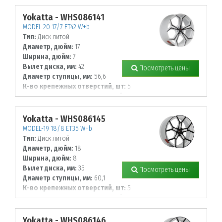
108
Yokatta - WHS086141
MODEL-20 17/7 ET42 W+b
Тип:
Диск литой
Диаметр, дюйм:
17
Ширина, дюйм:
7
Вылет диска, мм:
42
Посмотреть цены
Диаметр ступицы, мм:
56,6
К-во крепежных отверстий, шт:
5
Диаметр располож. отверстий, мм:
105
Yokatta - WHS086145
MODEL-19 18/8 ET35 W+b
Тип:
Диск литой
Диаметр, дюйм:
18
Ширина, дюйм:
8
Вылет диска, мм:
35
Посмотреть цены
Диаметр ступицы, мм:
60,1
К-во крепежных отверстий, шт:
5
Диаметр располож. отверстий, мм:
114,3
Yokatta - WHS086146