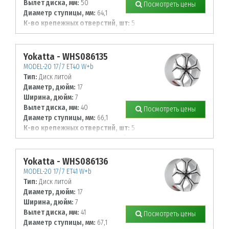
Вылет диска, мм:
50
Посмотреть цены
Диаметр ступицы, мм:
64,1
К-во крепежных отверстий, шт:
5
Диаметр располож. отверстий, мм:
114,3
Yokatta - WHS086135
MODEL-20 17/7 ET40 W+b
Тип:
Диск литой
Диаметр, дюйм:
17
Ширина, дюйм:
7
Вылет диска, мм:
40
Посмотреть цены
Диаметр ступицы, мм:
66,1
К-во крепежных отверстий, шт:
5
Диаметр располож. отверстий, мм:
114,3
Yokatta - WHS086136
MODEL-20 17/7 ET41 W+b
Тип:
Диск литой
Диаметр, дюйм:
17
Ширина, дюйм:
7
Вылет диска, мм:
41
Посмотреть цены
Диаметр ступицы, мм:
67,1