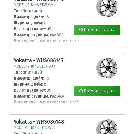
MODEL-19 18/8 ET45 W+b
Тип:
Диск литой
Диаметр, дюйм:
18
Ширина, дюйм:
8
Вылет диска, мм:
45
Посмотреть цены
Диаметр ступицы, мм:
60,1
К-во крепежных отверстий, шт:
5
Диаметр располож. отверстий, мм:
114,3
Yokatta - WHS086147
MODEL-19 18/8 ET39 W+b
Тип:
Диск литой
Диаметр, дюйм:
18
Ширина, дюйм:
8
Вылет диска, мм:
39
Посмотреть цены
Диаметр ступицы, мм:
66,6
К-во крепежных отверстий, шт:
5
Диаметр располож. отверстий, мм:
112
Yokatta - WHS086148
MODEL-19 18/8 ET45 W+b
Тип:
Диск литой