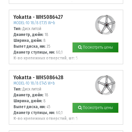
Диаметр располож. отверстий, мм:
98
Yokatta - WHS086427
MODEL-10 18/8 ET35 W+b
Тип:
Диск литой
Диаметр, дюйм:
18
Ширина, дюйм:
8
Вылет диска, мм:
35
Посмотреть цены
Диаметр ступицы, мм:
60,1
К-во крепежных отверстий, шт:
5
Диаметр располож. отверстий, мм:
114,3
Yokatta - WHS086428
MODEL-10 18/8 ET45 W+b
Тип:
Диск литой
Диаметр, дюйм:
18
Ширина, дюйм:
8
Вылет диска, мм:
45
Посмотреть цены
Диаметр ступицы, мм:
60,1
К-во крепежных отверстий, шт:
5
Диаметр располож. отверстий, мм:
114,3