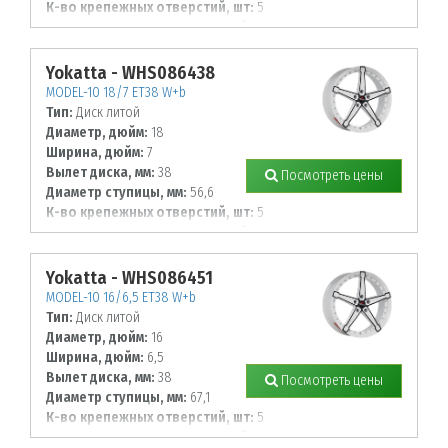
К-во крепежных отверстий, шт:
5
Диаметр располож. отверстий, мм:
114,3
Yokatta - WHS086438
MODEL-10 18/7 ET38 W+b
Тип:
Диск литой
Диаметр, дюйм:
18
Ширина, дюйм:
7
Вылет диска, мм:
38
Посмотреть цены
Диаметр ступицы, мм:
56,6
К-во крепежных отверстий, шт:
5
Диаметр располож. отверстий, мм:
105
Yokatta - WHS086451
MODEL-10 16/6,5 ET38 W+b
Тип:
Диск литой
Диаметр, дюйм:
16
Ширина, дюйм:
6,5
Вылет диска, мм:
38
Посмотреть цены
Диаметр ступицы, мм:
67,1
К-во крепежных отверстий, шт:
5
Диаметр располож. отверстий, мм: