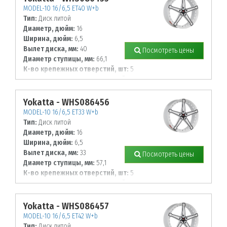
MODEL-10 16/6,5 ET40 W+b
Тип:
Диск литой
Диаметр, дюйм:
16
Ширина, дюйм:
6,5
Вылет диска, мм:
40
Посмотреть цены
Диаметр ступицы, мм:
66,1
К-во крепежных отверстий, шт:
5
Диаметр располож. отверстий, мм:
114,3
Yokatta - WHS086456
MODEL-10 16/6,5 ET33 W+b
Тип:
Диск литой
Диаметр, дюйм:
16
Ширина, дюйм:
6,5
Вылет диска, мм:
33
Посмотреть цены
Диаметр ступицы, мм:
57,1
К-во крепежных отверстий, шт:
5
Диаметр располож. отверстий, мм:
112
Yokatta - WHS086457
MODEL-10 16/6,5 ET42 W+b
Тип:
Диск литой