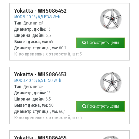
114,3
Yokatta - WHS086452
MODEL-10 16/6,5 ET45 W+b
Тип:
Диск литой
Диаметр, дюйм:
16
Ширина, дюйм:
6,5
Вылет диска, мм:
45
Посмотреть цены
Диаметр ступицы, мм:
60,1
К-во крепежных отверстий, шт:
5
Диаметр располож. отверстий, мм:
114,3
Yokatta - WHS086453
MODEL-10 16/6,5 ET50 W+b
Тип:
Диск литой
Диаметр, дюйм:
16
Ширина, дюйм:
6,5
Вылет диска, мм:
50
Посмотреть цены
Диаметр ступицы, мм:
66,1
К-во крепежных отверстий, шт:
5
Диаметр располож. отверстий, мм:
114,3
Yokatta - WHS086455