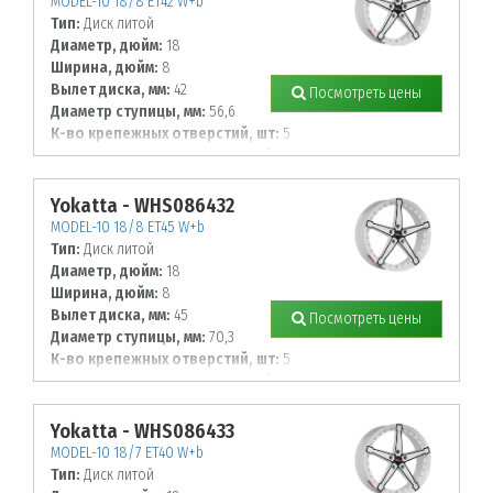
MODEL-10 18/8 ET42 W+b
Тип:
Диск литой
Диаметр, дюйм:
18
Ширина, дюйм:
8
Вылет диска, мм:
42
Посмотреть цены
Диаметр ступицы, мм:
56,6
К-во крепежных отверстий, шт:
5
Диаметр располож. отверстий, мм:
105
Yokatta - WHS086432
MODEL-10 18/8 ET45 W+b
Тип:
Диск литой
Диаметр, дюйм:
18
Ширина, дюйм:
8
Вылет диска, мм:
45
Посмотреть цены
Диаметр ступицы, мм:
70,3
К-во крепежных отверстий, шт:
5
Диаметр располож. отверстий, мм:
115
Yokatta - WHS086433
MODEL-10 18/7 ET40 W+b
Тип:
Диск литой