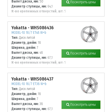
Вылет диска, мм:
50
Посмотреть цены
Диаметр ступицы, мм:
64,1
К-во крепежных отверстий, шт:
5
Диаметр располож. отверстий, мм:
114,3
Yokatta - WHS086436
MODEL-10 18/7 ET48 W+b
Тип:
Диск литой
Диаметр, дюйм:
18
Ширина, дюйм:
7
Вылет диска, мм:
48
Посмотреть цены
Диаметр ступицы, мм:
67,1
К-во крепежных отверстий, шт:
5
Диаметр располож. отверстий, мм:
114,3
Yokatta - WHS086437
MODEL-10 18/7 ET38 W+b
Тип:
Диск литой
Диаметр, дюйм:
18
Ширина, дюйм:
7
Вылет диска, мм:
38
Посмотреть цены
Диаметр ступицы, мм:
67,1