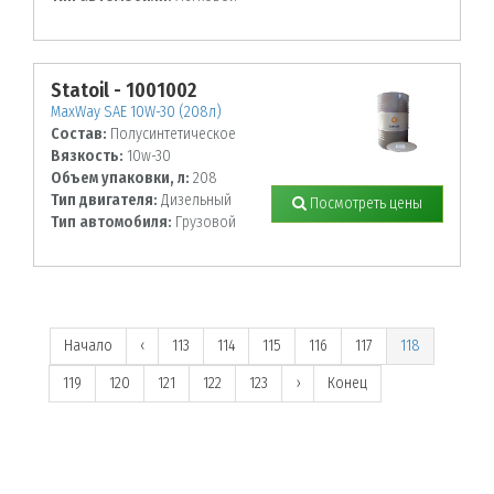
Statoil - 1001002
MaxWay SAE 10W-30 (208л)
Состав:
Полусинтетическое
Вязкость:
10w-30
Объем упаковки, л:
208
Тип двигателя:
Дизельный
Посмотреть цены
Тип автомобиля:
Грузовой
Начало
‹
113
114
115
116
117
118
119
120
121
122
123
›
Конец