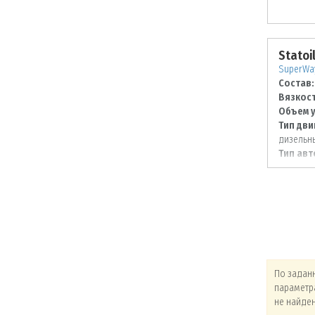
Statoi
SuperWay
Состав:
Вязкост
Объем у
Тип дви
дизельн
Тип авт
По заданным
По заданным
По задан
параметрам товары
параметрам товары
параметр
не найдены!
не найдены!
не найде