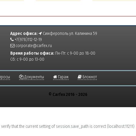
Адрес офиса:
Симферополь ул. Калинина 59
+7(978)112-12-19
corporate@carfex.ru
Время работы офиса:
Пн-Пт: с 9-00 до 18-00
Сб: с 9-00 до 13-00
просы
Документы
Гараж
Блокнот
© Carfex 2016 - 2026
erify that the current setting of session.save_path is correct (localhost:11211)