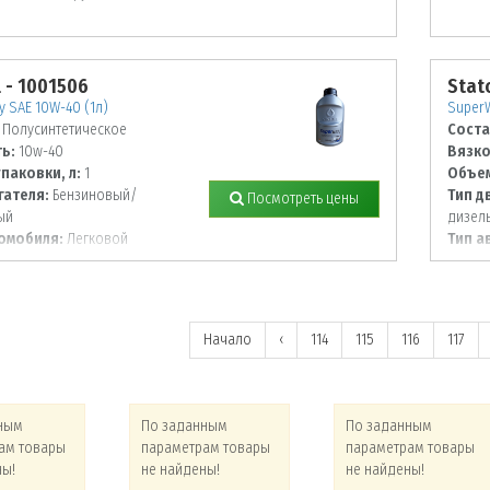
l - 1001506
Stato
 SAE 10W-40 (1л)
SuperW
Полусинтетическое
Соста
ь:
10w-40
Вязко
паковки, л:
1
Объем
гателя:
Бензиновый/
Тип д
Посмотреть цены
ый
дизел
омобиля:
Легковой
Тип а
Начало
‹
114
115
116
117
ным
По заданным
По заданным
ам товары
параметрам товары
параметрам товары
ны!
не найдены!
не найдены!