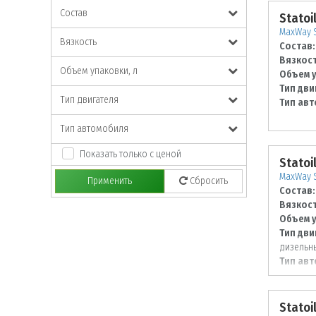
Состав
Statoi
MaxWay S
Вязкость
Состав:
Вязкост
Объем упаковки, л
Объем у
Тип дви
Тип двигателя
Тип авт
Тип автомобиля
Показать только с ценой
Statoi
MaxWay S
Применить
Сбросить
Состав:
Вязкост
Объем у
Тип дви
дизельн
Тип авт
Statoi