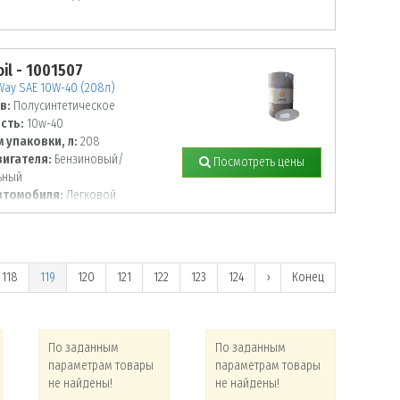
il - 1001507
ay SAE 10W-40 (208л)
в:
Полусинтетическое
сть:
10w-40
 упаковки, л:
208
вигателя:
Бензиновый/
Посмотреть цены
ьный
втомобиля:
Легковой
118
119
120
121
122
123
124
›
Конец
По заданным
По заданным
По
параметрам товары
параметрам товары
па
не найдены!
не найдены!
не 