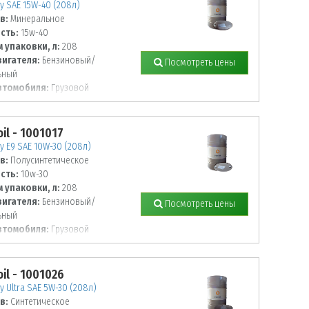
 SAE 15W-40 (208л)
в:
Минеральное
сть:
15w-40
 упаковки, л:
208
вигателя:
Бензиновый/
Посмотреть цены
ьный
втомобиля:
Грузовой
il - 1001017
 E9 SAE 10W-30 (208л)
в:
Полусинтетическое
сть:
10w-30
 упаковки, л:
208
вигателя:
Бензиновый/
Посмотреть цены
ьный
втомобиля:
Грузовой
il - 1001026
 Ultra SAE 5W-30 (208л)
в:
Синтетическое