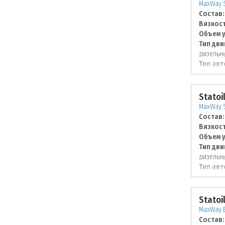
MaxWay S
Состав:
Вязкост
Объем у
Тип дви
дизельн
Тип авт
Statoi
MaxWay S
Состав:
Вязкост
Объем у
Тип дви
дизельн
Тип авт
Statoi
MaxWay E
Состав: