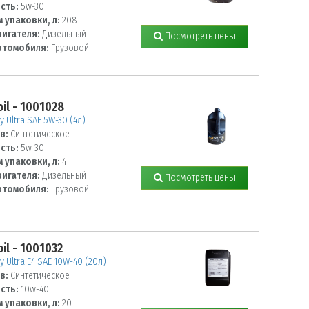
сть:
5w-30
 упаковки, л:
208
вигателя:
Дизельный
Посмотреть цены
втомобиля:
Грузовой
il - 1001028
 Ultra SAE 5W-30 (4л)
в:
Синтетическое
сть:
5w-30
 упаковки, л:
4
вигателя:
Дизельный
Посмотреть цены
втомобиля:
Грузовой
il - 1001032
 Ultra E4 SAE 10W-40 (20л)
в:
Синтетическое
сть:
10w-40
 упаковки, л:
20