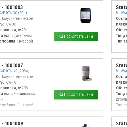
l - 1001003
Stat
AE 10W-30 (20л)
MaxWay
Полусинтетическое
Соста
ь:
10w-30
Вязко
паковки, л:
20
Объем
гателя:
Дизельный
Тип д
Посмотреть цены
омобиля:
Грузовой
Тип а
l - 1001007
Stat
AE 10W-40 (208л)
MaxWay
Полусинтетическое
Соста
ь:
10w-40
Вязко
паковки, л:
208
Объем
гателя:
Бензиновый/
Тип д
Посмотреть цены
ый
дизел
омобиля:
Легковой
Тип а
l - 1001009
Stato