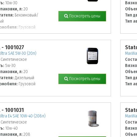
ь:
10w-30
Вязко
паковки, л:
20
Объем
гателя:
Бензиновый/
Тип д
Посмотреть цены
ый
Тип а
омобиля:
Грузовой
l - 1001027
Stato
ltra SAE 5W-30 (20л)
MaxWay
Синтетическое
Соста
ь:
5w-30
Вязко
паковки, л:
20
Объем
гателя:
Дизельный
Тип д
Посмотреть цены
омобиля:
Грузовой
Тип а
l - 1001031
Stato
ltra E4 SAE 10W-40 (208л)
MaxWay
Синтетическое
Соста
ь:
10w-40
Вязко
паковки, л:
208
Объем