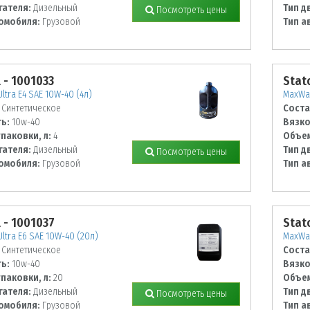
гателя:
Дизельный
Тип д
Посмотреть цены
омобиля:
Грузовой
Тип а
l - 1001033
Stato
ltra E4 SAE 10W-40 (4л)
MaxWay
Синтетическое
Соста
ь:
10w-40
Вязко
паковки, л:
4
Объем
гателя:
Дизельный
Тип д
Посмотреть цены
омобиля:
Грузовой
Тип а
l - 1001037
Stato
ltra E6 SAE 10W-40 (20л)
MaxWay
Синтетическое
Соста
ь:
10w-40
Вязко
паковки, л:
20
Объем
гателя:
Дизельный
Тип д
Посмотреть цены
омобиля:
Грузовой
Тип а