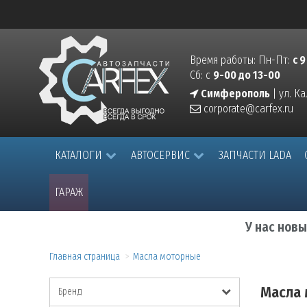
Время работы: Пн-Пт:
с 9
Сб: с
9-00 до 13-00
Симферополь
| ул. К
corporate@carfex.ru
КАТАЛОГИ
АВТОСЕРВИС
ЗАПЧАСТИ LADA
ГАРАЖ
У нас нов
Главная страница
Масла моторные
Масла
Бренд