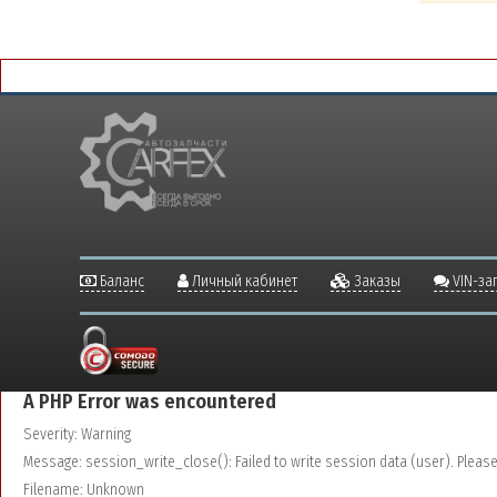
Баланс
Личный кабинет
Заказы
VIN-за
A PHP Error was encountered
Severity: Warning
Message: session_write_close(): Failed to write session data (user). Please v
Filename: Unknown