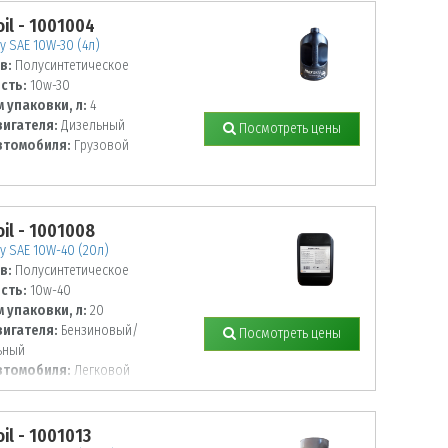
oil - 1001004
 SAE 10W-30 (4л)
в:
Полусинтетическое
сть:
10w-30
 упаковки, л:
4
вигателя:
Дизельный
Посмотреть цены
втомобиля:
Грузовой
oil - 1001008
 SAE 10W-40 (20л)
в:
Полусинтетическое
сть:
10w-40
 упаковки, л:
20
вигателя:
Бензиновый/
Посмотреть цены
ьный
втомобиля:
Легковой
il - 1001013