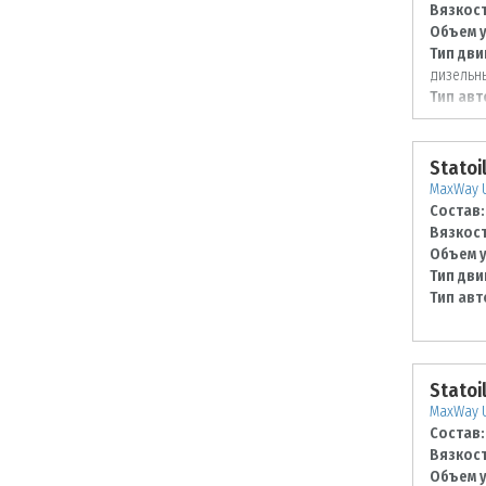
Вязкост
Объем у
Тип дви
дизельн
Тип авт
Statoi
MaxWay U
Состав:
Вязкост
Объем у
Тип дви
Тип авт
Statoi
MaxWay U
Состав:
Вязкост
Объем у