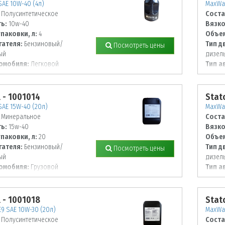
AE 10W-40 (4л)
MaxWay
Полусинтетическое
Соста
ь:
10w-40
Вязко
паковки, л:
4
Объем
гателя:
Бензиновый/
Тип д
Посмотреть цены
ый
дизел
омобиля:
Легковой
Тип а
l - 1001014
Stato
AE 15W-40 (20л)
MaxWay
Минеральное
Соста
ь:
15w-40
Вязко
паковки, л:
20
Объем
гателя:
Бензиновый/
Тип д
Посмотреть цены
ый
дизел
омобиля:
Грузовой
Тип а
l - 1001018
Stato
9 SAE 10W-30 (20л)
MaxWay
Полусинтетическое
Соста