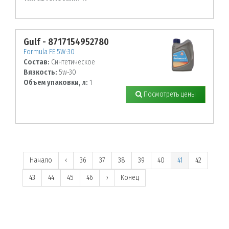
Gulf - 8717154952780
Formula FE 5W-30
Состав:
Синтетическое
Вязкость:
5w-30
Объем упаковки, л:
1
Посмотреть цены
Начало
‹
36
37
38
39
40
41
42
43
44
45
46
›
Конец