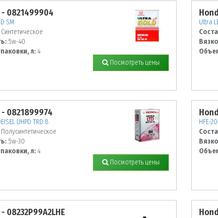
 - 0821499904
Hond
LD SM
Ultra 
Синтетическое
Соста
ь:
5w-40
Вязко
паковки, л:
4
Объем
Посмотреть цены
 - 0821899974
Hond
DEISEL UHPD TRD 8
HFE-20
Полусинтетическое
Соста
ь:
5w-30
Вязко
паковки, л:
4
Объем
Посмотреть цены
 - 08232P99A2LHE
Hond