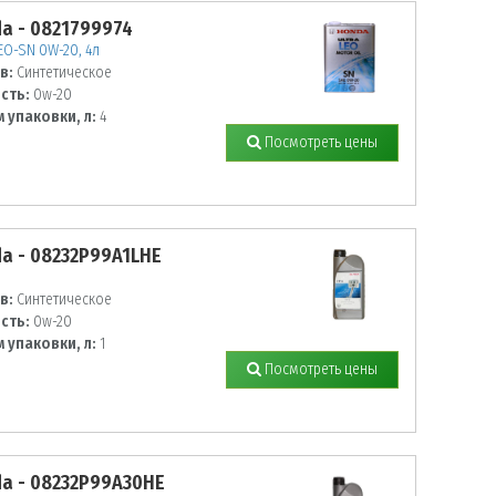
a - 0821799974
LEO-SN 0W-20, 4л
в:
Синтетическое
сть:
0w-20
 упаковки, л:
4
Посмотреть цены
a - 08232P99A1LHE
в:
Синтетическое
сть:
0w-20
 упаковки, л:
1
Посмотреть цены
a - 08232P99A30HE