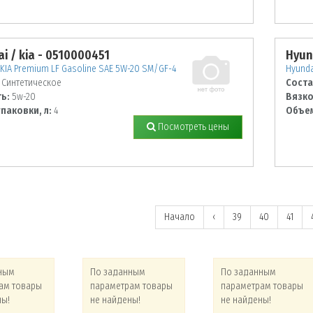
i / kia - 0510000451
Hyun
KIA Premium LF Gasoline SAE 5W-20 SM/GF-4
Hyunda
Синтетическое
Соста
ь:
5w-20
Вязко
паковки, л:
4
Объем
Посмотреть цены
Начало
‹
39
40
41
ным
По заданным
По заданным
ам товары
параметрам товары
параметрам товары
ны!
не найдены!
не найдены!