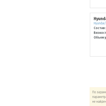
Hyunda
Hyundai/
Состав:
Вязкост
Объем у
По заданным
По заданным
По задан
параметрам товары
параметрам товары
параметр
не найдены!
не найдены!
не найде