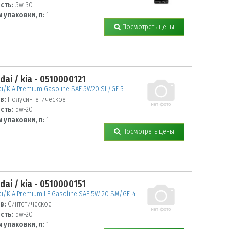
сть:
5w-30
 упаковки, л:
1
Посмотреть цены
dai / kia - 0510000121
i/KIA Premium Gasoline SAE 5W20 SL/GF-3
в:
Полусинтетическое
сть:
5w-20
 упаковки, л:
1
Посмотреть цены
dai / kia - 0510000151
i/KIA Premium LF Gasoline SAE 5W-20 SM/GF-4
в:
Синтетическое
сть:
5w-20
 упаковки, л:
1