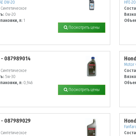
AE 0W-20
HFE-20
Синтетическое
Соста
ь:
0w-20
Вязко
паковки, л:
1
Объем
Посмотреть цены
 - 087989014
Hond
Motor 
Синтетическое
Соста
ь:
5w-30
Вязко
паковки, л:
0,946
Объем
Посмотреть цены
 - 087989029
Hond
Fanfar
Синтетическое
Соста