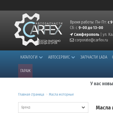
Время работы: Пн-Пт:
с 9
Сб: с
9-00 до 13-00
Симферополь
| ул. К
corporate@carfex.ru
КАТАЛОГИ
АВТОСЕРВИС
ЗАПЧАСТИ LADA
ГАРАЖ
У нас нов
Главная страница
Масла моторные
Масла
Бренд