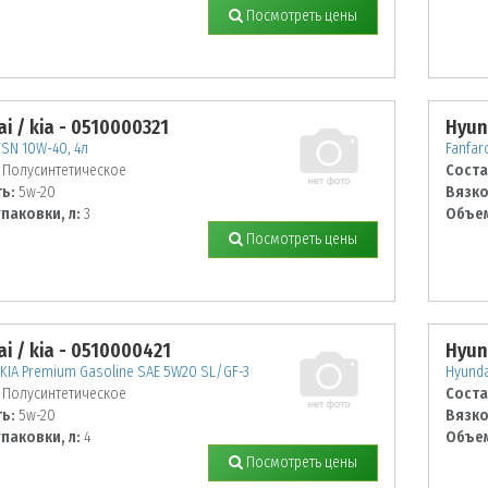
Посмотреть цены
i / kia - 0510000321
Hyun
TSN 10W-40, 4л
Fanfar
Полусинтетическое
Соста
ь:
5w-20
Вязко
паковки, л:
3
Объем
Посмотреть цены
i / kia - 0510000421
Hyun
KIA Premium Gasoline SAE 5W20 SL/GF-3
Hyunda
Полусинтетическое
Соста
ь:
5w-20
Вязко
паковки, л:
4
Объем
Посмотреть цены