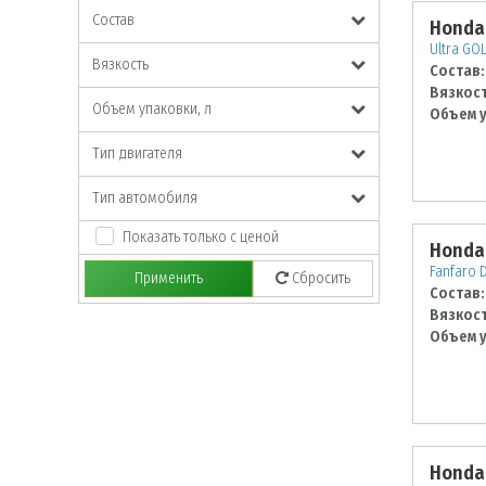
Состав
Honda
Ultra GO
Вязкость
Состав:
Вязкост
Объем упаковки, л
Объем у
Тип двигателя
Тип автомобиля
Показать только с ценой
Honda
Fanfaro 
Применить
Сбросить
Состав:
Вязкост
Объем у
Honda