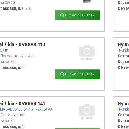
ь:
0w-20
Вязко
паковки, л:
0,946
Объем
Посмотреть цены
i / kia - 0510000110
Hyun
SX JP
Hyunda
Полусинтетическое
Соста
ь:
5w-30
Вязко
паковки, л:
1
Объем
Посмотреть цены
i / kia - 0510000141
Hyun
KIA SAE 5W-30 SM/GF-4/ACEA A3
Hyunda
Синтетическое
Соста
ь:
5w-30
Вязко
паковки, л:
1
Объем