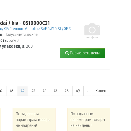
dai / kia - 0510000C21
i/KIA Premium Gasoline SAE 5W20 SL/GF-3
в:
Полусинтетическое
сть:
5w-20
 упаковки, л:
200
Посмотреть цены
42
43
44
45
46
47
48
49
›
Конец
По заданным
По заданным
По
параметрам товары
параметрам товары
па
не найдены!
не найдены!
не 