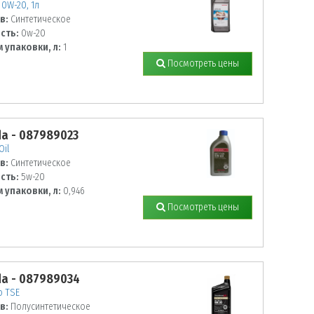
 0W-20, 1л
в:
Синтетическое
сть:
0w-20
 упаковки, л:
1
Посмотреть цены
a - 087989023
Oil
в:
Синтетическое
сть:
5w-20
 упаковки, л:
0,946
Посмотреть цены
a - 087989034
o TSE
в:
Полусинтетическое