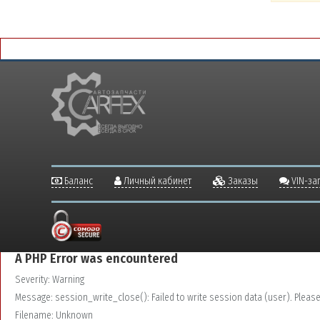
Баланс
Личный кабинет
Заказы
VIN-за
A PHP Error was encountered
Severity: Warning
Message: session_write_close(): Failed to write session data (user). Please v
Filename: Unknown