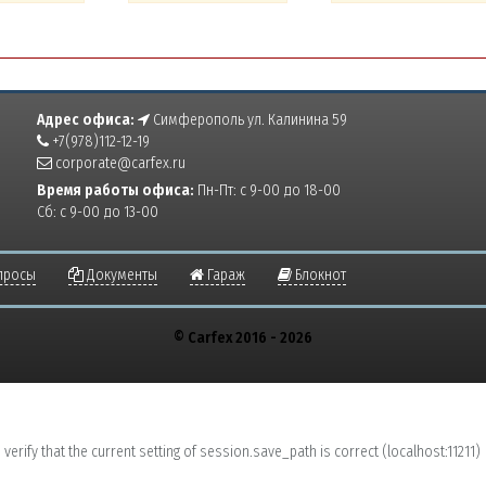
Адрес офиса:
Симферополь ул. Калинина 59
+7(978)112-12-19
corporate@carfex.ru
Время работы офиса:
Пн-Пт: с 9-00 до 18-00
Сб: с 9-00 до 13-00
просы
Документы
Гараж
Блокнот
© Carfex 2016 - 2026
erify that the current setting of session.save_path is correct (localhost:11211)