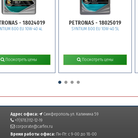
S - 18024019
PETRONAS - 18025019
P
00 EU 10W-40 4L
SYNTIUM 800 EU 10W-40 5L
S
мотреть цены
Посмотреть цены
Адрес офиса:
Симферополь ул. Калинина 59
+7(978)112-12-19
corporate@carfex.ru
Время работы офиса:
Пн-Пт: с 9-00 до 18-00