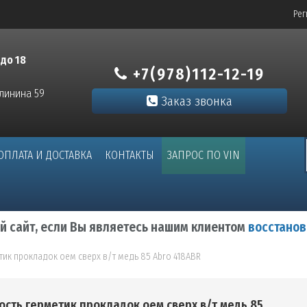
Рег
 до 18
+7(978)112-12-19
алинина 59
Заказ звонка
ОПЛАТА И ДОСТАВКА
КОНТАКТЫ
ЗАПРОС ПО VIN
ый сайт, если Вы являетесь нашим клиентом
восстанов
тик прокладок оем сверх в/т медь 85 Abro 418ABR
ость герметик прокладок оем сверх в/т медь 85