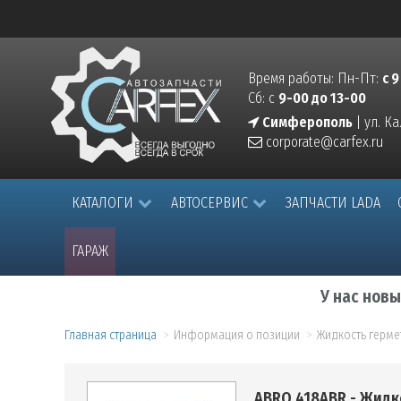
Время работы: Пн-Пт:
с 9
Сб: с
9-00 до 13-00
Симферополь
| ул. К
corporate@carfex.ru
КАТАЛОГИ
АВТОСЕРВИС
ЗАПЧАСТИ LADA
ГАРАЖ
У нас нов
Главная страница
Информация о позиции
Жидкость герме
ABRO 418ABR - Жидк