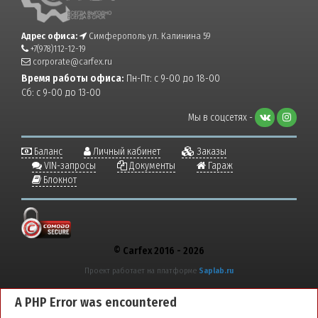
Адрес офиса:
Симферополь ул. Калинина 59
+7(978)112-12-19
corporate@carfex.ru
Время работы офиса:
Пн-Пт: с 9-00 до 18-00
Сб: с 9-00 до 13-00
Мы в соцсетях -
Баланс
Личный кабинет
Заказы
VIN-запросы
Документы
Гараж
Блокнот
© Carfex 2016 - 2026
Проект работает на платформе
Saplab.ru
A PHP Error was encountered