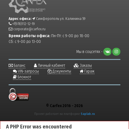
Адрес офиса:
Симферополь ул. Калинина 59
+7(978)112-12-19
corporate@carfex.ru
Время работы офиса:
Пн-Пт: с 9-00 до 18-00
Сб: с 9-00 до 13-00
Мы в соцсетях -
Баланс
Личный кабинет
Заказы
VIN-запросы
Документы
Гараж
Блокнот
© Carfex 2016 - 2026
Проект работает на платформе
Saplab.ru
A PHP Error was encountered