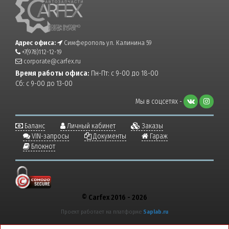
Адрес офиса:
Симферополь ул. Калинина 59
+7(978)112-12-19
corporate@carfex.ru
Время работы офиса:
Пн-Пт: с 9-00 до 18-00
Сб: с 9-00 до 13-00
Мы в соцсетях -
Баланс
Личный кабинет
Заказы
VIN-запросы
Документы
Гараж
Блокнот
© Carfex 2016 - 2026
Проект работает на платформе
Saplab.ru