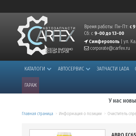
Время работы: Пн-Пт:
с 9
Сб: с
9-00 до 13-00
Симферополь
| ул. К
corporate@carfex.ru
КАТАЛОГИ
АВТОСЕРВИС
ЗАПЧАСТИ LADA
ГАРАЖ
У нас нов
Главная страница
Информация о позиции
Очиститель спр
ABRO FC65