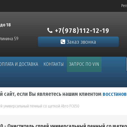
Рег
 до 18
+7(978)112-12-19
алинина 59
Заказ звонка
ОПЛАТА И ДОСТАВКА
КОНТАКТЫ
ЗАПРОС ПО VIN
ый сайт, если Вы являетесь нашим клиентом
восстанов
ей универсальный пенный со щеткой Abro FC650
0 - Очиститель спрей универсальный пенный со щетк