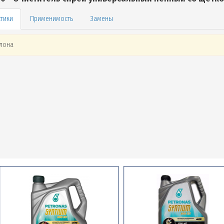
Применимость
Замены
лона