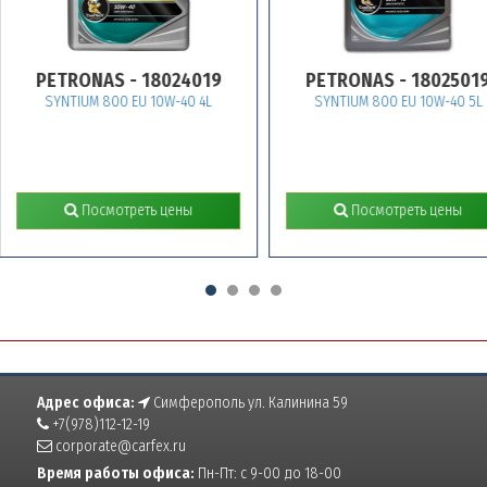
ONAS - 18024019
PETRONAS - 18025019
UM 800 EU 10W-40 4L
SYNTIUM 800 EU 10W-40 5L
Посмотреть цены
Посмотреть цены
Адрес офиса:
Симферополь ул. Калинина 59
+7(978)112-12-19
corporate@carfex.ru
Время работы офиса:
Пн-Пт: с 9-00 до 18-00