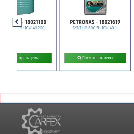
 18021100
PETRONAS - 18021619
PETR
 10W-40 200L
SYNTIUM 800 EU 10W-40 1L
SYNTI
еть цены
Посмотреть цены