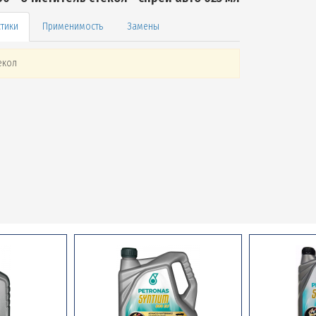
Применимость
Замены
екол