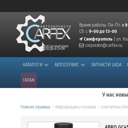
Время работы: Пн-Пт:
с 9
Сб: с
9-00 до 13-00
Симферополь
| ул. К
corporate@carfex.ru
КАТАЛОГИ
АВТОСЕРВИС
ЗАПЧАСТИ LADA
ГАРАЖ
У нас нов
Главная страница
Информация о позиции
очиститель стек
ABRO GC45