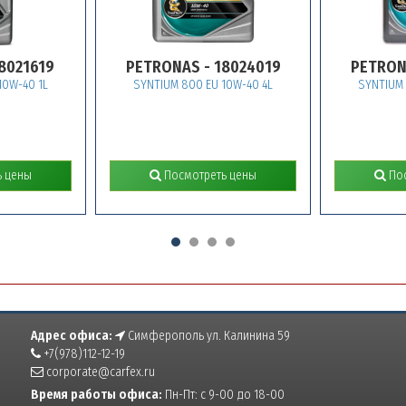
19
PETRONAS - 18024019
PETRONAS - 
1L
SYNTIUM 800 EU 10W-40 4L
SYNTIUM 800 EU 
Посмотреть цены
Посмотрет
Адрес офиса:
Симферополь ул. Калинина 59
+7(978)112-12-19
corporate@carfex.ru
Время работы офиса:
Пн-Пт: с 9-00 до 18-00