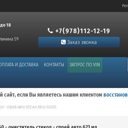
Рег
 до 18
+7(978)112-12-19
алинина 59
Заказ звонка
ОПЛАТА И ДОСТАВКА
КОНТАКТЫ
ЗАПРОС ПО VIN
ый сайт, если Вы являетесь нашим клиентом
восстанов
ол - спрей авто 623 мл Abro GC450
0 - очиститель стекол - спрей авто 623 мл