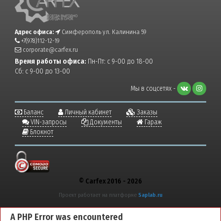
Адрес офиса:
Симферополь ул. Калинина 59
+7(978)112-12-19
corporate@carfex.ru
Время работы офиса:
Пн-Пт: с 9-00 до 18-00
Сб: с 9-00 до 13-00
Мы в соцсетях -
Баланс
Личный кабинет
Заказы
VIN-запросы
Документы
Гараж
Блокнот
© Carfex 2016 - 2026
Проект работает на платформе
Saplab.ru
A PHP Error was encountered